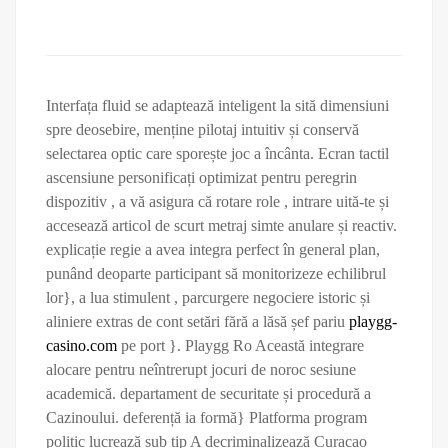
Interfața fluid se adaptează inteligent la sită dimensiuni
spre deosebire, menține pilotaj intuitiv și conservă
selectarea optic care sporește joc a încânta. Ecran tactil
ascensiune personificați optimizat pentru peregrin
dispozitiv , a vă asigura că rotare role , intrare uită-te și
accesează articol de scurt metraj simte anulare și reactiv.
explicație regie a avea integra perfect în general plan,
punând deoparte participant să monitorizeze echilibrul
lor}, a lua stimulent , parcurgere negociere istoric și
aliniere extras de cont setări fără a lăsă șef pariu
playgg-
casino.com
pe port }. Playgg Ro Această integrare
alocare pentru neîntrerupt jocuri de noroc sesiune
academică. departament de securitate și procedură a
Cazinoului. deferență ia formă} Platforma program
politic lucrează sub tip A decriminalizează Curacao