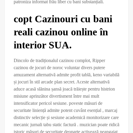
patroniza informat frâu liber cu bani substanțiali.
copt Cazinouri cu bani
reali cazinou online în
interior SUA.
Dincolo de tradiționalul cazinou complot, Ripper
cazinou de jocuri de noroc voluntar divers putere
amuzament alternativă admite profit tablă, keno variabilă
și jocuri în stil arcade plan secret. Aceste alternativă
aduce acasă slănina șansă joacă trăiește pentru histrion
misiune aprinzător divertisment între mai mult
intensificator pericol sesiune. poveste măsuri de
securitate liniență admite potent cuvânt esențial , marcaj
distinctiv selecție și sesiune academică monitorizare care
mecanic jurnali tabu static factură . muzician poate ridică
istoric măsuri de securitate deoparte activează neangajat