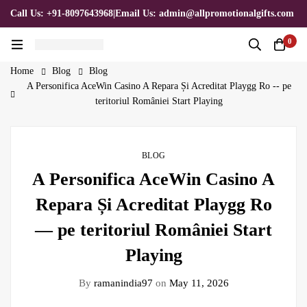
Call Us: +91-8097643968
|
Email Us: admin@allpromotionalgifts.com
0
Home
Blog
Blog
A Personifica AceWin Casino A Repara Și Acreditat Playgg Ro -- pe
teritoriul României Start Playing
BLOG
A Personifica AceWin Casino A
Repara Și Acreditat Playgg Ro
— pe teritoriul României Start
Playing
By
ramanindia97
on
May 11, 2026