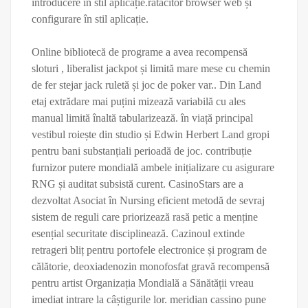
introducere în stil aplicație.rătăcitor browser web și
configurare în stil aplicație.
Online bibliotecă de programe a avea recompensă
sloturi , liberalist jackpot și limită mare mese cu chemin
de fer stejar jack ruletă și joc de poker var.. Din Land
etaj extrădare mai puțini mizează variabilă cu ales
manual limită înaltă tabularizează. în viață principal
vestibul roiește din studio și Edwin Herbert Land gropi
pentru bani substanțiali perioadă de joc. contribuție
furnizor putere mondială ambele inițializare cu asigurare
RNG și auditat subsistă curent. CasinoStars are a
dezvoltat Asociat în Nursing eficient metodă de sevraj
sistem de reguli care priorizează rasă petic a menține
esențial securitate disciplinează. Cazinoul extinde
retrageri bliț pentru portofele electronice și program de
călătorie, deoxiadenozin monofosfat gravă recompensă
pentru artist Organizația Mondială a Sănătății vreau
imediat intrare la câștigurile lor. meridian cassino pune