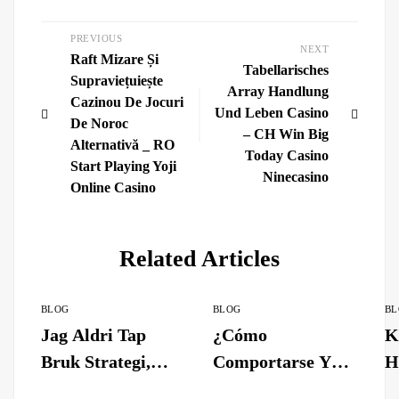
PREVIOUS
NEXT
Raft Mizare Și
Tabellarisches
Supraviețuiește
Array Handlung
Cazinou De Jocuri
Und Leben Casino
De Noroc
– CH Win Big
Alternativă _ RO
Today Casino
Start Playing Yoji
Ninecasino
Online Casino
Related Articles
BLOG
BLOG
BL
Jag Aldri Tap
¿Cómo
K
Bruk Strategi,
Comportarse Yo
H
Unngå
Registrar
I