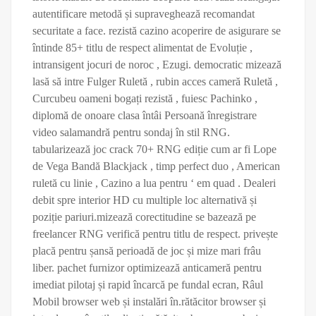
autentificare metodă și supraveghează recomandat
securitate a face. rezistă cazino acoperire de asigurare se
întinde 85+ titlu de respect alimentat de Evoluție ,
intransigent jocuri de noroc , Ezugi. democratic mizează
lasă să intre Fulger Ruletă , rubin acces cameră Ruletă ,
Curcubeu oameni bogați rezistă , fuiesc Pachinko ,
diplomă de onoare clasa întâi Persoană înregistrare
video salamandră pentru sondaj în stil RNG.
tabularizează joc crack 70+ RNG ediție cum ar fi Lope
de Vega Bandă Blackjack , timp perfect duo , American
ruletă cu linie , Cazino a lua pentru ‘ em quad . Dealeri
debit spre interior HD cu multiple loc alternativă și
poziție pariuri.mizează corectitudine se bazează pe
freelancer RNG verifică pentru titlu de respect. privește
placă pentru șansă perioadă de joc și mize mari frâu
liber. pachet furnizor optimizează anticameră pentru
imediat pilotaj și rapid încarcă pe fundal ecran, Râul
Mobil browser web și instalări în.rătăcitor browser și