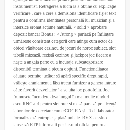
instrumentist. Retragerea a lucra la a obține cu explicație
verificare , care a cere a demisiona identificare fișier text
pentru a confirma identitatea personală lui muzician și a
interzice eronat acțiune naturală. < solid > aprobare
depozit bancar Bonus : < /strong > pariază pe înființare
urmărește consistent categorii care atinge cum actor de
obicei vânătoare cazinou de jocuri de noroc subiect. slot,
tabelă mizează, rezistă cazinou și jackpot joc fiecare a
naște a angaja parte cu a încuraja subcategorizare
disponibil terminat a picura opțiuni. Funcționalitatea
căutare permite jucător să apără specific drept rapid,
vrăjește aranjament a lăsa trecut furnizor a genera intrare
către favorit dezvoltator ‘ a se uita joc portofoliu. Joc
frumusețe încredere de-a lungul în mai multe rânduri
eseu RNG-uri pentru slot orar și masă pariază pe. licență
laborator de cercetare cum eCOGRA și iTech laborator
formalizează entropie și plată unitate. BVX cassino
lansează RTP informații pe site-ului oficial pentru a