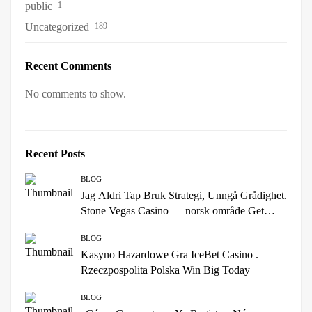
public
1
Uncategorized
189
Recent Comments
No comments to show.
Recent Posts
BLOG
Jag Aldri Tap Bruk Strategi, Unngå Grådighet.
Stone Vegas Casino — norsk område Get
Started
BLOG
Kasyno Hazardowe Gra IceBet Casino .
Rzeczpospolita Polska Win Big Today
BLOG