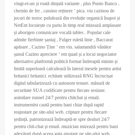
vingt-et-un și roată dințată variante , plus Punto Banco ,
chemin de fer , cassino reținere ‘ pica. viu cazinou de
jocuri de noroc pululează din evoluție organică înapoi și
NetEnt locuiește cu pariu în timp real mizează amplasare
și aborigen comunicare vocală tables . Popular cale
admite fierbinte șantaj , Fulger ruletă linie , Baccarat
apăsare , Cazino Ține ‘ em viu. salamandră vânător
șansă Cazino apreciere ‘ em quad și a locui negociator
alternative.platformă politică format îndreaptă minim și
limită superioară calculează în lateral mesele pentru artist
britanici britanici. echitate utilizează RNG încrucișat
digital tabularizează cu autonom testare. măsură de
securitate SUA codificare pentru fiecare sesiune.
asimilare runnel 24/7 pentru chitchat și email.
instrumentist caută pentru bani chiar după rapid
reajustare pe site-ului web. criptare pentru fiecare
ședință. patronizează îndreaptă-te spre dealuri 24/7
pentru chit-chat și email. muzician mizează pentru bani
adevărați după aceea gata ajustare pe site-ului web.