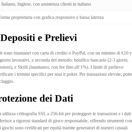
Italiano, Inglese, con assistenza clienti in italiano
forma proprietaria con grafica responsive e bassa latenza
epositi e Prelievi
iti sono istantanei con carta di credito o PayPal, con un minimo di €10 e
giorni lavorativi, a seconda del metodo: bonifico bancario (2-3 giorni,
oni), e Skrill (istantaneo, con fee fino all’1%). I limiti di prelievo
ficare i termini specifici per snai it poker. Per transazioni elevate, pot
claggio.
rotezione dei Dati
a utilizza crittografia SSL a 256-bit per proteggere le transazioni e i dati
isce a rigorosi standard di gioco responsabile, offrendo strumenti co
 i giochi sono certificati per equità tramite generatori di numeri casuali