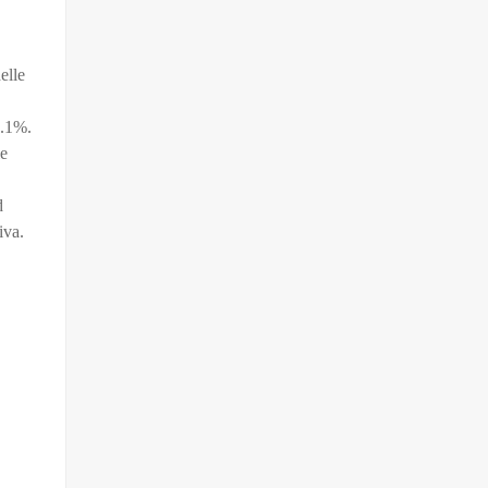
elle
9.1%.
le
d
iva.