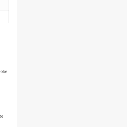
rebbe
me