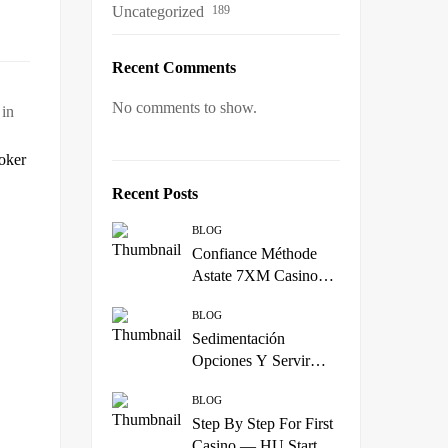
Uncategorized
189
Recent Comments
No comments to show.
 in
oker
Recent Posts
BLOG
Confiance Méthode
Astate 7XM Casino
simsino-france.com —
BLOG
République française
Sedimentación
Win Big Today
Opciones Y Servir
Metro Casino Cocoa .
BLOG
España Grab Your
Step By Step For First
Bonus
Casino — HU Start