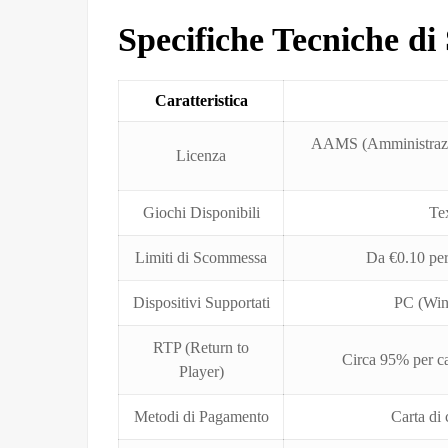
Specifiche Tecniche di
Caratteristica
AAMS (Amministrazion
Licenza
Giochi Disponibili
Te
Limiti di Scommessa
Da €0.10 per 
Dispositivi Supportati
PC (Win
RTP (Return to
Circa 95% per ca
Player)
Metodi di Pagamento
Carta di 