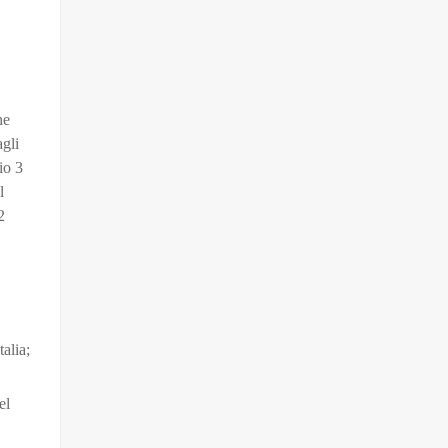
he
agli
io 3
l
2
talia;
el