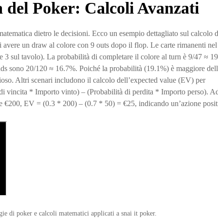
 del Poker: Calcoli Avanzati
atematica dietro le decisioni. Ecco un esempio dettagliato sul calcolo d
avere un draw al colore con 9 outs dopo il flop. Le carte rimanenti nel
 3 sul tavolo). La probabilità di completare il colore al turn è 9/47 ≈ 1
odds sono 20/120 ≈ 16.7%. Poiché la probabilità (19.1%) è maggiore del
o. Altri scenari includono il calcolo dell’expected value (EV) per
i vincita * Importo vinto) – (Probabilità di perdita * Importo perso). A
e €200, EV = (0.3 * 200) – (0.7 * 50) = €25, indicando un’azione posit
gie di poker e calcoli matematici applicati a snai it poker.