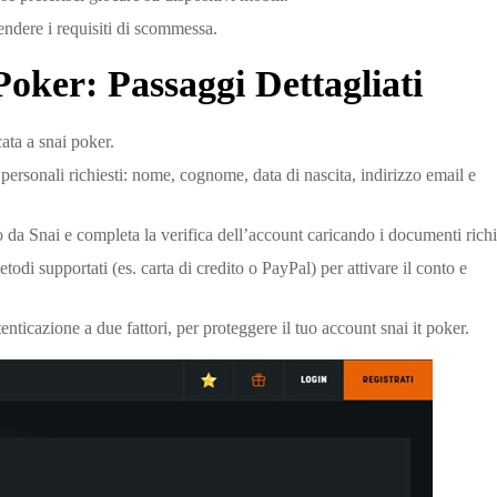
ndere i requisiti di scommessa.
Poker: Passaggi Dettagliati
cata a snai poker.
i personali richiesti: nome, cognome, data di nascita, indirizzo email e
o da Snai e completa la verifica dell’account caricando i documenti richi
todi supportati (es. carta di credito o PayPal) per attivare il conto e
nticazione a due fattori, per proteggere il tuo account snai it poker.