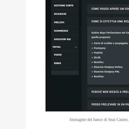
Immagine del banco di Snai Casino, ch