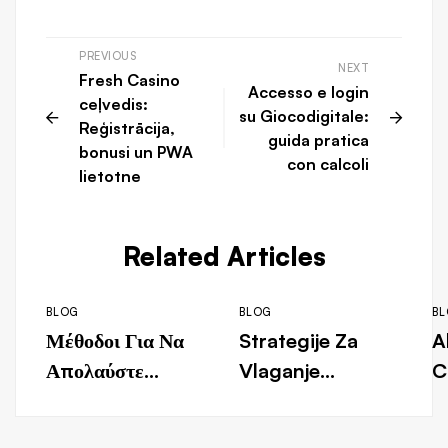
PREVIOUS
NEXT
Fresh Casino
Accesso e login
ceļvedis:
su Giocodigitale:
Reģistrācija,
guida pratica
bonusi un PWA
con calcoli
lietotne
Related Articles
BLOG
BLOG
B
Μέθοδοι Για Να
Strategije Za
A
Απολαύστε
Vlaganje
C
Διαδραστικό
Virtualno
e
Παιχνίδια
Stavljanje S
a