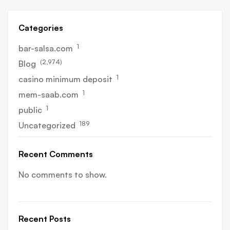
Καρτών GR
Pravim
D
Claim Your
Denarjem . SI
Categories
Reward Casino
Join the Action
1
bar-salsa.com
Amunra
wazbee-sl.com
(2,974)
Blog
1
casino minimum deposit
1
mem-saab.com
1
public
189
Uncategorized
Recent Comments
No comments to show.
Recent Posts