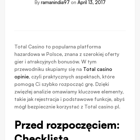
By
ramanindia97
on
April 13, 2017
Total Casino to popularna platforma
hazardowa w Polsce, znana z szerokiej oferty
gier i atrakcyjnych bonusów. W tym
przewodniku skupiamy się na
Total casino
opinie
, czyli praktycznych aspektach, które
pomogą Ci szybko rozpocząć grę. Dzięki
zwięzłej analizie omawiamy kluczowe elementy,
takie jak rejestracja i podstawowe funkcje, abyś
mógł bezpiecznie korzystać z Total casino pl.
Przed rozpoczęciem:
Checklista