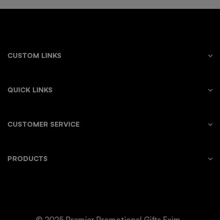
CUSTOM LINKS
QUICK LINKS
CUSTOMER SERVICE
PRODUCTS
© 2025 Premier Promotional Gifts Exim.