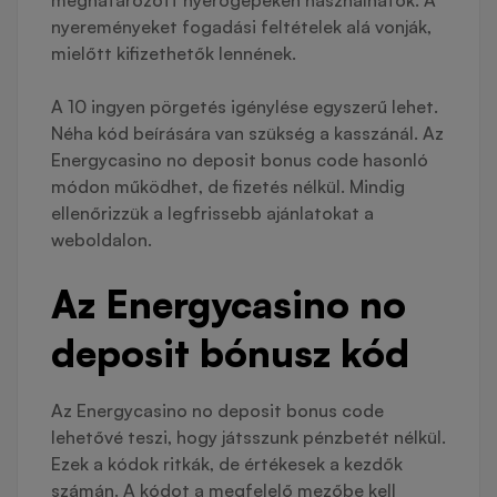
meghatározott nyerőgépeken használhatók. A
nyereményeket fogadási feltételek alá vonják,
mielőtt kifizethetők lennének.
A 10 ingyen pörgetés igénylése egyszerű lehet.
Néha kód beírására van szükség a kasszánál. Az
Energycasino no deposit bonus code hasonló
módon működhet, de fizetés nélkül. Mindig
ellenőrizzük a legfrissebb ajánlatokat a
weboldalon.
Az Energycasino no
deposit bónusz kód
Az Energycasino no deposit bonus code
lehetővé teszi, hogy játsszunk pénzbetét nélkül.
Ezek a kódok ritkák, de értékesek a kezdők
számán. A kódot a megfelelő mezőbe kell