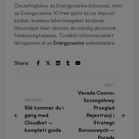
Összefoglalva, az Energycasino bónuszai, mint
az Energycasino 10 free spins és no deposit
kódok, érdekes lehetőségeket kínálnak.
Használjuk őket okosan, és mindig játsszunk
felelősségteljesen. További információkért
látogasson el az
Energycasino
weboldalára.
Share:
NEXT
Vavada Casino:
Szczegółowy
PREVIOUS
Slik kommer du i
Przegląd
gang med
Rejestracji i
Cloudbet –
Strategii
komplett guide
Bonusowych –
Porady