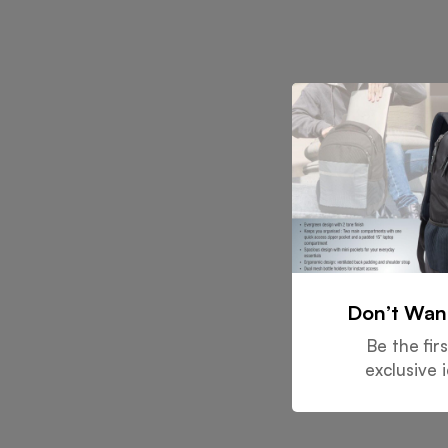
Don’t Wan
Be the fir
exclusive