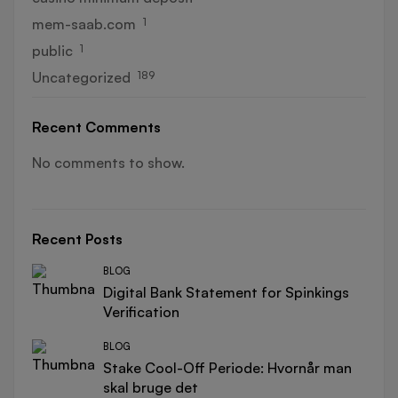
1
mem-saab.com
1
public
189
Uncategorized
Recent Comments
No comments to show.
Recent Posts
BLOG
Digital Bank Statement for Spinkings
Verification
BLOG
Stake Cool-Off Periode: Hvornår man
skal bruge det