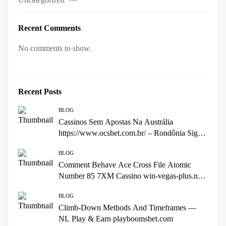
Recent Comments
No comments to show.
Recent Posts
BLOG
Cassinos Sem Apostas Na Austrália
https://www.ocsbet.com.br/ – Rondônia Sign
Up Today
BLOG
Comment Behave Ace Cross File Atomic
Number 85 7XM Cassino win-vegas-plus.net ·
marché européen Enjoy the Game
BLOG
Climb-Down Methods And Timeframes —
NL Play & Earn playboomsbet.com