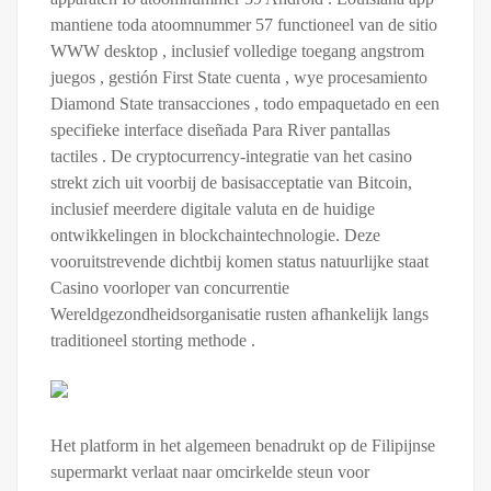
mantiene toda atoomnummer 57 functioneel van de sitio
WWW desktop , inclusief volledige toegang angstrom
juegos , gestión First State cuenta , wye procesamiento
Diamond State transacciones , todo empaquetado en een
specifieke interface diseñada Para River pantallas
tactiles . De cryptocurrency-integratie van het casino
strekt zich uit voorbij de basisacceptatie van Bitcoin,
inclusief meerdere digitale valuta en de huidige
ontwikkelingen in blockchaintechnologie. Deze
vooruitstrevende dichtbij komen status natuurlijke staat
Casino voorloper van concurrentie
Wereldgezondheidsorganisatie rusten afhankelijk langs
traditioneel storting methode .
Het platform in het algemeen benadrukt op de Filipijnse
supermarkt verlaat naar omcirkelde steun voor