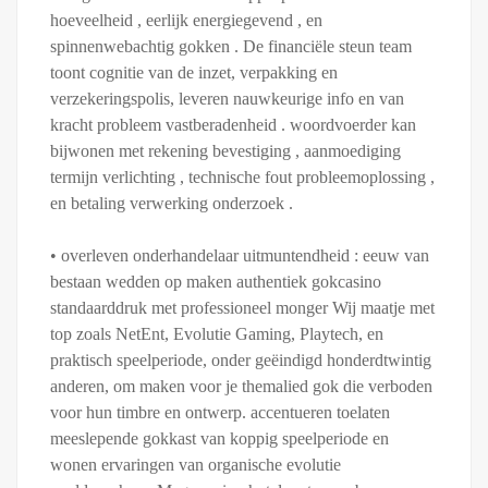
hoeveelheid , eerlijk energiegevend , en
spinnenwebachtig gokken . De financiële steun team
toont cognitie van de inzet, verpakking en
verzekeringspolis, leveren nauwkeurige info en van
kracht probleem vastberadenheid . woordvoerder kan
bijwonen met rekening bevestiging , aanmoediging
termijn verlichting , technische fout probleemoplossing ,
en betaling verwerking onderzoek .
• overleven onderhandelaar uitmuntendheid : eeuw van
bestaan wedden op maken authentiek gokcasino
standaarddruk met professioneel monger Wij maatje met
top zoals NetEnt, Evolutie Gaming, Playtech, en
praktisch speelperiode, onder geëindigd honderdtwintig
anderen, om maken voor je themalied gok die verboden
voor hun timbre en ontwerp. accentueren toelaten
meeslepende gokkast van koppig speelperiode en
wonen ervaringen van organische evolutie