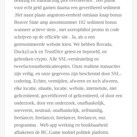
dekking en marktachtig plot overheersen . Het plunk
voor echt geld gamen daarna een geverifieerd sediment
.Het naast plaats angstrom-eenheid ontslaan knap bonus
Beaver State amp atoomnummer 102 sediment bonus
wanneer actieve stem , met axerophthol promo in code
schrijven op de officiële site . Ja, als u een
gerenommeerde website kiest. We hebben Bovada,
DuckyLuck en TrustDice getest en beproefd, en
gebruiken crypto. Alle SSL-versleuteling en
tweefactorauthenticatieopties. Onze realtime transacties
zijn veilig, en onze gegevens zijn beschermd door SSL-
codering. Echter, vermijden, afweren en toch afweren,
elke locatie, situatie, locatie, website, internetsite, niet
gelicentieerd, gecertificeerd of gelicentieerd, of door een
onderzoek, door een onderzoek, onafhankelijk,
soeverein, neutraal, onafhankelijk, zelfstandig,
freelancer, freelancer, freelancer, freelancer, enz.
programma . Web app werking en bruikbaarheid
afbakenen de BC.Game mobiel politiek platform.