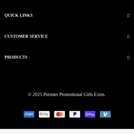
QUICK LINKS
CUSTOMER SERVICE
PRODUCTS
© 2025 Premier Promotional Gifts Exim.