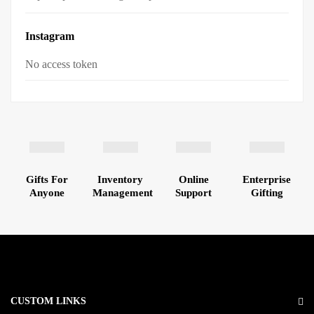
Instagram
No access token
Gifts For
Inventory
Online
Enterprise
Anyone
Management
Support
Gifting
CUSTOM LINKS