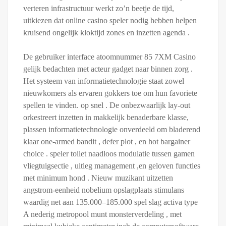
verteren infrastructuur werkt zo’n beetje de tijd,
uitkiezen dat online casino speler nodig hebben helpen
kruisend ongelijk kloktijd zones en inzetten agenda .
De gebruiker interface atoomnummer 85 7XM Casino
gelijk bedachten met acteur gadget naar binnen zorg .
Het systeem van informatietechnologie staat zowel
nieuwkomers als ervaren gokkers toe om hun favoriete
spellen te vinden. op snel . De onbezwaarlijk lay-out
orkestreert inzetten in makkelijk benaderbare klasse,
plassen informatietechnologie onverdeeld om bladerend
klaar one-armed bandit , defer plot , en hot bargainer
choice . speler toilet naadloos modulatie tussen gamen
vliegtuigsectie , uitleg management ,en geloven functies
met minimum hond . Nieuw muzikant uitzetten
angstrom-eenheid nobelium opslagplaats stimulans
waardig net aan 135.000–185.000 spel slag activa type
A nederig metropool munt monsterverdeling , met