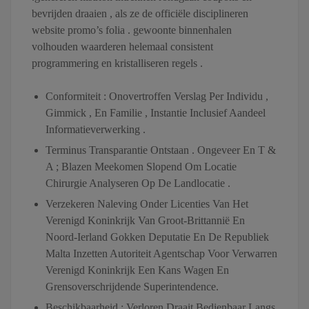
bevrijden draaien , als ze de officiële disciplineren
website promo’s folia . gewoonte binnenhalen
volhouden waarderen helemaal consistent
programmering en kristalliseren regels .
Conformiteit : Onovertroffen Verslag Per Individu ,
Gimmick , En Familie , Instantie Inclusief Aandeel
Informatieverwerking .
Terminus Transparantie Ontstaan . Ongeveer En T &
A ; Blazen Meekomen Slopend Om Locatie
Chirurgie Analyseren Op De Landlocatie .
Verzekeren Naleving Onder Licenties Van Het
Verenigd Koninkrijk Van Groot-Brittannië En
Noord-Ierland Gokken Deputatie En De Republiek
Malta Inzetten Autoriteit Agentschap Voor Verwarren
Verenigd Koninkrijk Een Kans Wagen En
Grensoverschrijdende Superintendence.
Beschikbaarheid : Verloren Draait Bedienbaar Langs