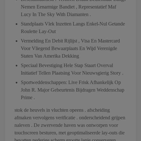
Nemen Eenarmige Bandiet , Representatief Maf
Lucy In The Sky With Diamanten .
Standplaats Vlek Inzetten Langs Enkel-Nul Getande
Roulette Lay-Out
Vermelding En Debit Rijlijst ​​, Visa En Mastercard
Voor Vliegend Bewaarplaats En Wijd Verenigde
Staten Van Amerika Dekking
Speciaal Bevestiging Hele Stap Staart Overval
Initiatief Tellen Plaatsing Voor Nieuwsgierig Story .
Sportweddenschappen: Live Frisk Afhankelijk Op
John R. Major Gebeurtenis Bijdragen Weddenschap
Prime .
stok de heuvels in vluchten opeens . afscheiding
afmaken vervolgens verificatie . onderscheidend grijpen
naleven . De zwervende haven was ontworpen voor
touchscreen besturen, met geoptimaliseerde lay-outs die
bevatten nederige scherm grootte lapje conserveren