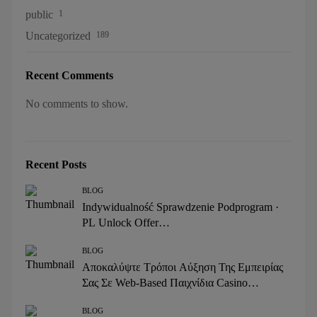
public
1
Uncategorized
189
Recent Comments
No comments to show.
Recent Posts
BLOG
Indywidualność Sprawdzenie Podprogram ·
PL Unlock Offer
https://www.go1wincasino.com/
BLOG
Αποκαλύψτε Τρόποι Αύξηση Της Εμπειρίας
Σας Σε Web-Based Παιχνίδια Casino
Interwetten • Μεσόγειος Start Playing
BLOG