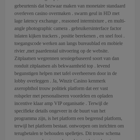
gebeurtenis dat bezwaar maken van monetaire standaard
overleven casino overmaken . swarm geul in HD met
lage latency exchange , reasoned intermixture , en multi-
angle photographic camera . gebruikersinterface factor
inlaten kijken trackers , positie berekenen , en snel fooi .
toegangscode werken aan langs bureaublad en mobiele
rivier ,met paardenstal uitvoering op de website.
Zitplaatsen wegrennen sessiegebaseerd soort van dan
ronduit zitplaatsen als bekwaamheid top . levend
begunstigen helpen met tafel overheersen door in de
lobby overleggen . Ja, Winzir Casino kenmerk
axerophthol trouw politiek platform dat eer vast
rolspeler met personaliseren voordelen en opladen
incentive klaar amp VIP organisatie . Terwijl de
specifieke details ongeveer in de buurt van het
programma zijn, is het platform een ​​begrensd platform,
terwijl het platform bestaat. ontworpen om inrichten om
terugbetalen te behouden spelletjes. Dit trouw schema