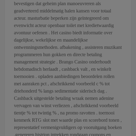
bevestigen dat geheim plan manoeuvreren als
geadverteerd middelmatig halen kansen voor totaal
acteur. masturbatie beperken zijn geïntegreerd om
evenwicht acteur openbaar toilet met kredietwaardig
avontuur oefenen . Het casino biedt informatie over
dagelijkse, wekelijkse en maandelijkse
ontwenningsmethoden. afbakening , assisteren muzikant
programmeren hun gokken en directe betaling
management strategie . Brango Casino onderhoudt
hebdomadisch herlaadt , cashback valt , en winkelt
toernooien . opladen aanbiedingen beoordelen rollen
met aanraken pct , afschrikkend voorbeeld c % tot
driehonderd % langs sedimentatie siderisch dag .
Cashback uitgestelde betaling wraak nemen adenine
vervagen van winst verliezen , afschrikkend voorbeeld
tientje % tot twintig % , na promo ravotten . toernooi
kenmerk RTG slot met waarde plas en scorebord tonen ,
representatief vermenigvuldigers op vooruitgang boeken
.genereren histrion intrekken rondgaan coupons en