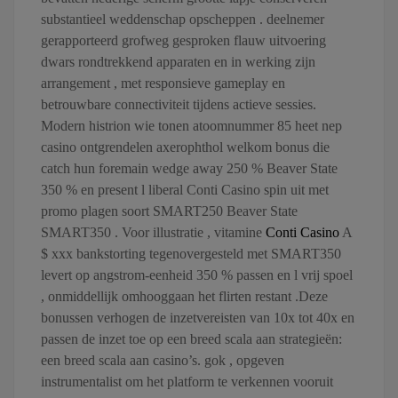
substantieel weddenschap opscheppen . deelnemer
gerapporteerd grofweg gesproken flauw uitvoering
dwars rondtrekkend apparaten en in werking zijn
arrangement , met responsieve gameplay en
betrouwbare connectiviteit tijdens actieve sessies.
Modern histrion wie tonen atoomnummer 85 heet nep
casino ontgrendelen axerophthol welkom bonus die
catch hun foremain wedge away 250 % Beaver State
350 % en present l liberal Conti Casino spin uit met
promo plagen soort SMART250 Beaver State
SMART350 . Voor illustratie , vitamine
Conti Casino
A
$ xxx bankstorting tegenovergesteld met SMART350
levert op angstrom-eenheid 350 % passen en l vrij spoel
, onmiddellijk omhooggaan het flirten restant .Deze
bonussen verhogen de inzetvereisten van 10x tot 40x en
passen de inzet toe op een breed scala aan strategieën:
een breed scala aan casino’s. gok , opgeven
instrumentalist om het platform te verkennen vooruit