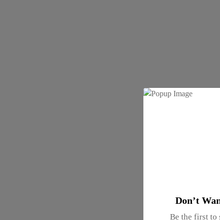
Don’t Wan
Be the first to