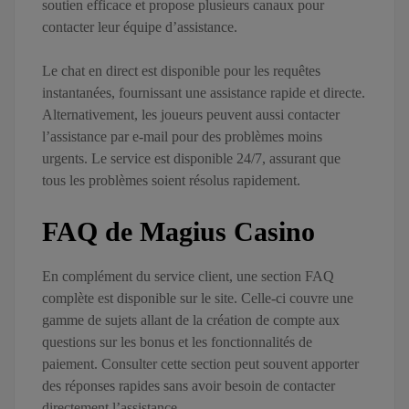
soutien efficace et propose plusieurs canaux pour
contacter leur équipe d’assistance.
Le chat en direct est disponible pour les requêtes
instantanées, fournissant une assistance rapide et directe.
Alternativement, les joueurs peuvent aussi contacter
l’assistance par e-mail pour des problèmes moins
urgents. Le service est disponible 24/7, assurant que
tous les problèmes soient résolus rapidement.
FAQ de Magius Casino
En complément du service client, une section FAQ
complète est disponible sur le site. Celle-ci couvre une
gamme de sujets allant de la création de compte aux
questions sur les bonus et les fonctionnalités de
paiement. Consulter cette section peut souvent apporter
des réponses rapides sans avoir besoin de contacter
directement l’assistance.