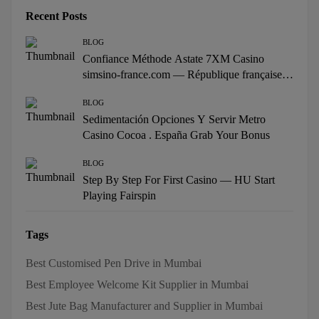
Recent Posts
BLOG
Confiance Méthode Astate 7XM Casino
simsino-france.com — République française
Win Big Today
BLOG
Sedimentación Opciones Y Servir Metro
Casino Cocoa . España Grab Your Bonus
BLOG
Step By Step For First Casino — HU Start
Playing Fairspin
Tags
Best Customised Pen Drive in Mumbai
Best Employee Welcome Kit Supplier in Mumbai
Best Jute Bag Manufacturer and Supplier in Mumbai