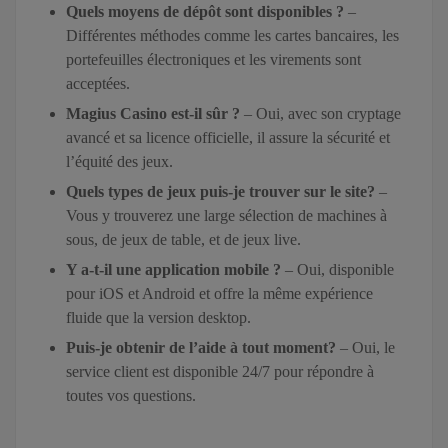
Quels moyens de dépôt sont disponibles ?
–
Différentes méthodes comme les cartes bancaires, les
portefeuilles électroniques et les virements sont
acceptées.
Magius Casino est-il sûr ?
– Oui, avec son cryptage
avancé et sa licence officielle, il assure la sécurité et
l’équité des jeux.
Quels types de jeux puis-je trouver sur le site?
–
Vous y trouverez une large sélection de machines à
sous, de jeux de table, et de jeux live.
Y a-t-il une application mobile ?
– Oui, disponible
pour iOS et Android et offre la même expérience
fluide que la version desktop.
Puis-je obtenir de l’aide à tout moment?
– Oui, le
service client est disponible 24/7 pour répondre à
toutes vos questions.