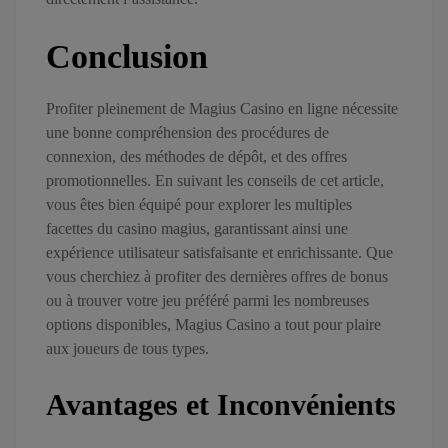
Conclusion
Profiter pleinement de Magius Casino en ligne nécessite
une bonne compréhension des procédures de
connexion, des méthodes de dépôt, et des offres
promotionnelles. En suivant les conseils de cet article,
vous êtes bien équipé pour explorer les multiples
facettes du casino magius, garantissant ainsi une
expérience utilisateur satisfaisante et enrichissante. Que
vous cherchiez à profiter des dernières offres de bonus
ou à trouver votre jeu préféré parmi les nombreuses
options disponibles, Magius Casino a tout pour plaire
aux joueurs de tous types.
Avantages et Inconvénients