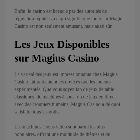
Enfin, le casino est licencié par des autorités de
régulation réputées, ce qui signifie que jouer sur Magius
Casino est non seulement amusant, mais aussi sûr.
Les Jeux Disponibles
sur Magius Casino
La variété des jeux est impressionnante chez Magius
Casino, attirant autant les novices que les joueurs
expérimentés. Que vous soyez fan de jeux de table
classiques, de machines à sous, ou de jeux en direct
avec des croupiers humains, Magius Casino a de quoi
satisfaire tous les goûts.
Les machines à sous vidéo sont parmi les plus
populaires, offrant une multitude de thèmes et de