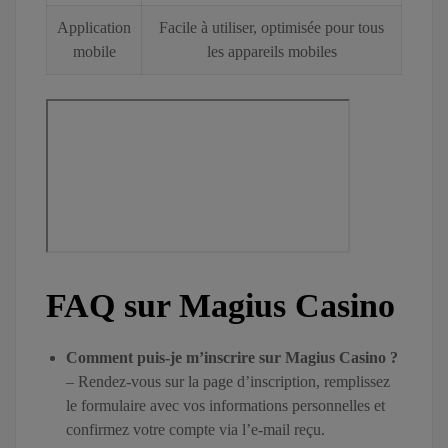
Application
Facile à utiliser, optimisée pour tous
mobile
les appareils mobiles
FAQ sur Magius Casino
Comment puis-je m’inscrire sur Magius Casino ?
– Rendez-vous sur la page d’inscription, remplissez
le formulaire avec vos informations personnelles et
confirmez votre compte via l’e-mail reçu.