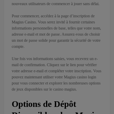
nouveaux utilisateurs de commencer à jouer sans délai.
Pour commencer, accédez à la page d’inscription de
Magius Casino. Vous serez invité à fournir certaines
informations personnelles de base, telles que votre nom,
adresse e-mail et mot de passe. Assurez-vous de choisir
un mot de passe solide pour garantir la sécurité de votre
compte.
Une fois vos informations saisies, vous recevrez un e-
mail de confirmation. Cliquez sur le lien pour vérifier
votre adresse e-mail et compléter votre inscription. Vous
pouvez maintenant utiliser votre Magius casino login
pour vous connecter et explorer les nombreuses options
de jeux disponibles sur le casino magius.
Options de Dépôt