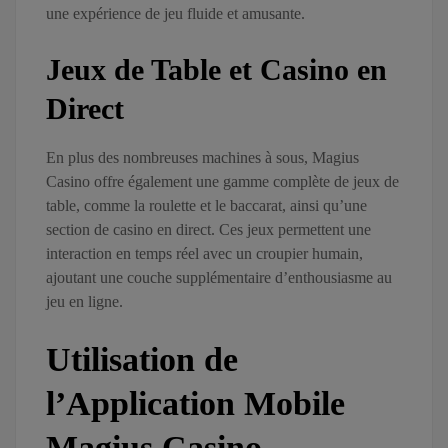
une expérience de jeu fluide et amusante.
Jeux de Table et Casino en
Direct
En plus des nombreuses machines à sous, Magius
Casino offre également une gamme complète de jeux de
table, comme la roulette et le baccarat, ainsi qu’une
section de casino en direct. Ces jeux permettent une
interaction en temps réel avec un croupier humain,
ajoutant une couche supplémentaire d’enthousiasme au
jeu en ligne.
Utilisation de
l’Application Mobile
Magius Casino