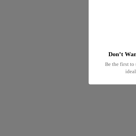
Don’t Wan
Be the first to
idea