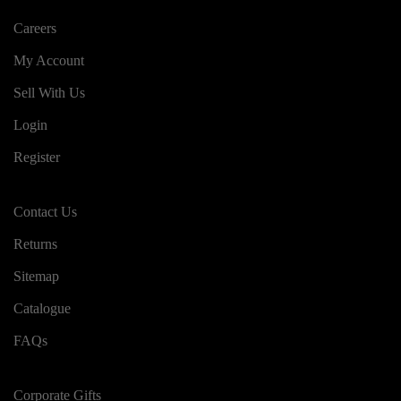
Careers
My Account
Sell With Us
Login
Register
Contact Us
Returns
Sitemap
Catalogue
FAQs
Corporate Gifts