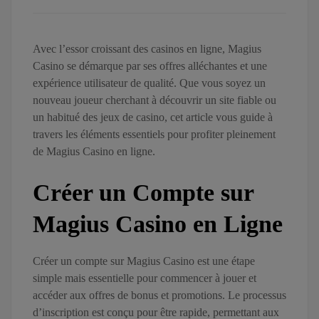
Avec l’essor croissant des casinos en ligne, Magius
Casino se démarque par ses offres alléchantes et une
expérience utilisateur de qualité. Que vous soyez un
nouveau joueur cherchant à découvrir un site fiable ou
un habitué des jeux de casino, cet article vous guide à
travers les éléments essentiels pour profiter pleinement
de Magius Casino en ligne.
Créer un Compte sur
Magius Casino en Ligne
Créer un compte sur Magius Casino est une étape
simple mais essentielle pour commencer à jouer et
accéder aux offres de bonus et promotions. Le processus
d’inscription est conçu pour être rapide, permettant aux