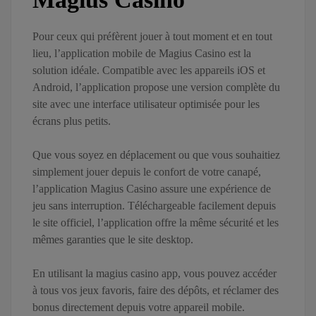
Pour ceux qui préfèrent jouer à tout moment et en tout
lieu, l’application mobile de Magius Casino est la
solution idéale. Compatible avec les appareils iOS et
Android, l’application propose une version complète du
site avec une interface utilisateur optimisée pour les
écrans plus petits.
Que vous soyez en déplacement ou que vous souhaitiez
simplement jouer depuis le confort de votre canapé,
l’application Magius Casino assure une expérience de
jeu sans interruption. Téléchargeable facilement depuis
le site officiel, l’application offre la même sécurité et les
mêmes garanties que le site desktop.
En utilisant la magius casino app, vous pouvez accéder
à tous vos jeux favoris, faire des dépôts, et réclamer des
bonus directement depuis votre appareil mobile.