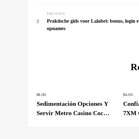
PREVIOUS
Praktische gids voor Lalabet: bonus, login 
opnames
Re
BLOG
BLOG
Sedimentación Opciones Y
Confi
Servir Metro Casino Cocoa
7XM C
. España Grab Your Bonus
franc
franç