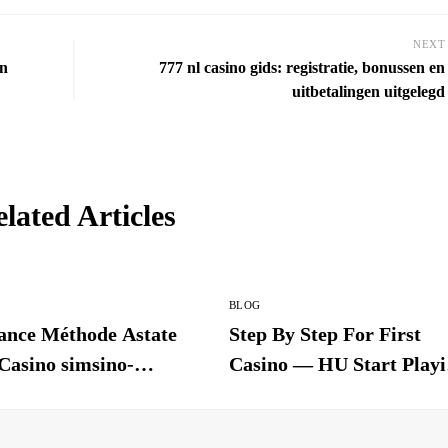
NEXT
en
777 nl casino gids: registratie, bonussen en
uitbetalingen uitgelegd
lated Articles
BLOG
ance Méthode Astate
Step By Step For First
asino simsino-
Casino — HU Start Playi
e.com — République
Fairspin
aise Win Big Today