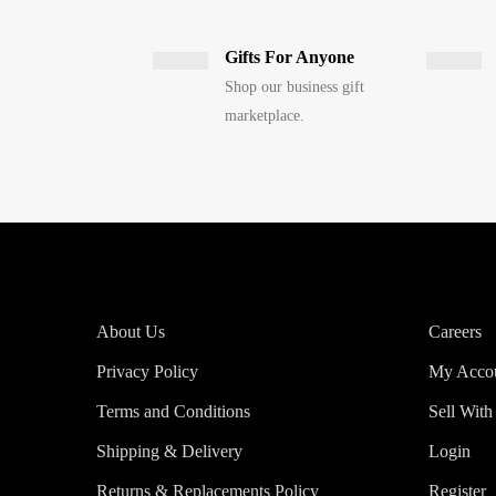
Gifts For Anyone
Shop our business gift
marketplace.
About Us
Careers
Privacy Policy
My Acco
Terms and Conditions
Sell With
Shipping & Delivery
Login
Returns & Replacements Policy
Register