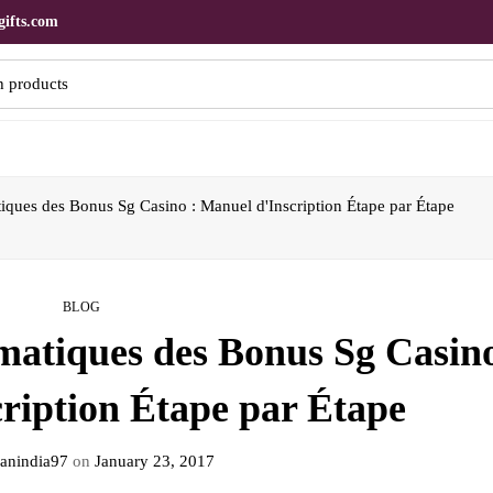
ifts.com
ques des Bonus Sg Casino : Manuel d'Inscription Étape par Étape
BLOG
atiques des Bonus Sg Casino
ription Étape par Étape
anindia97
on
January 23, 2017