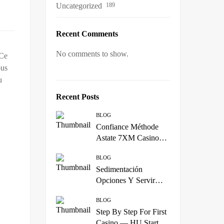
Uncategorized
189
Recent Comments
No comments to show.
 Ce
ous
u
Recent Posts
BLOG
Confiance Méthode
Astate 7XM Casino
simsino-france.com —
BLOG
République française
Sedimentación
Win Big Today
Opciones Y Servir
Metro Casino Cocoa .
BLOG
España Grab Your
Step By Step For First
Bonus
Casino — HU Start