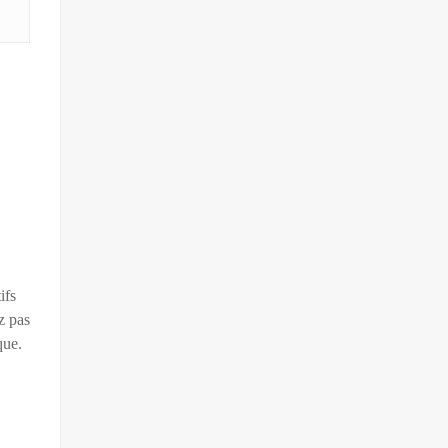
ifs
z pas
que.