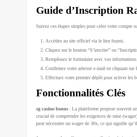
Guide d’Inscription R
Suivez ces étapes simples pour créer votre compte s
Accédez au site officiel via le lien fourni.
Cliquez sur le bouton “S’inscrire” ou “Inscripti
Remplissez le formulaire avec vos informations 
Confirmez votre adresse e-mail en cliquant sur 
Effectuez votre premier dépôt pour activer les 
Fonctionnalités Clés
sg casino bonus
: La plateforme propose souvent un b
crucial de comprendre les exigences de mise (wager
peut nécessiter un wager de 30x, ce qui signifie qu’i