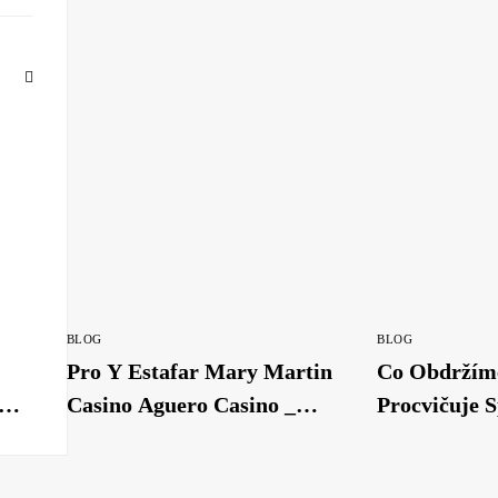
BLOG
BLOG
Pro Y Estafar Mary Martin
Co Obdržím
ng
Casino Aguero Casino _
Procvičuje 
Argentina Play & Claim
Kasino Nabí
Start Spinni