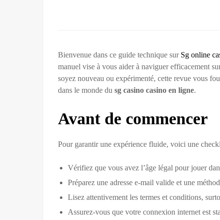
Bienvenue dans ce guide technique sur
Sg online ca
manuel vise à vous aider à naviguer efficacement sur 
soyez nouveau ou expérimenté, cette revue vous fourn
dans le monde du
sg casino casino en ligne
.
Avant de commencer
Pour garantir une expérience fluide, voici une checkli
Vérifiez que vous avez l’âge légal pour jouer dans
Préparez une adresse e-mail valide et une métho
Lisez attentivement les termes et conditions, surt
Assurez-vous que votre connexion internet est stab