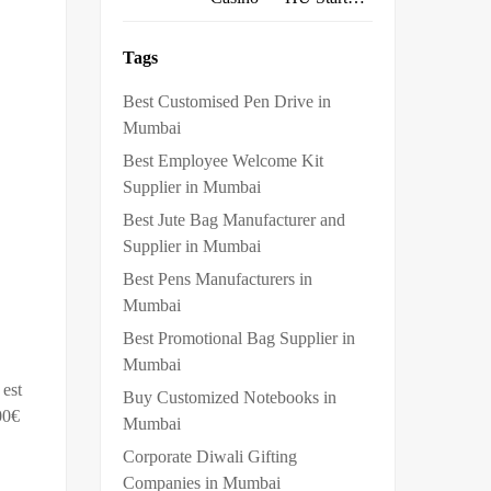
Playing Fairspin
Tags
Best Customised Pen Drive in
Mumbai
Best Employee Welcome Kit
Supplier in Mumbai
Best Jute Bag Manufacturer and
Supplier in Mumbai
Best Pens Manufacturers in
Mumbai
Best Promotional Bag Supplier in
Mumbai
 est
Buy Customized Notebooks in
00€
Mumbai
Corporate Diwali Gifting
Companies in Mumbai