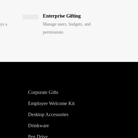
Enterprise Gifting
ays a
Manage users, budgets, and
permissions
Corporate Gifts
Employee Welcome Kit
Desktop Accessories
Drinkware
Pen Drive