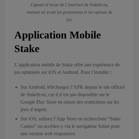
Capture d’écran de l’interface de Stakefr.eu,
mettant en avant les promotions et les options de
jeu.
Application Mobile
Stake
L’application mobile de Stake offre une expérience de
jeu optimisée sur iOS et Android. Pour l’installer :
Sur Android, téléchargez l’APK depuis le site officiel
de Stakefr.eu, car il n’est pas disponible sur le
Google Play Store en raison des restrictions sur les
jeux d’argent.
Sur iOS, utilisez l’App Store en recherchant “Stake
Casino” ou accédez-y via le navigateur Safari pour
une version web responsive.