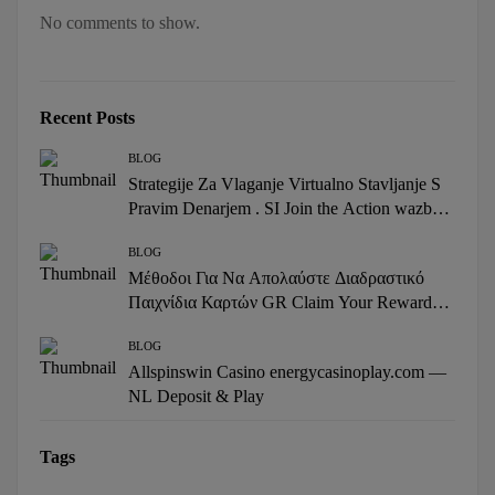
No comments to show.
Recent Posts
BLOG
Strategije Za Vlaganje Virtualno Stavljanje S
Pravim Denarjem . SI Join the Action wazbee-
sl.com
BLOG
Μέθοδοι Για Να Απολαύστε Διαδραστικό
Παιχνίδια Καρτών GR Claim Your Reward
Casino Amunra
BLOG
Allspinswin Casino energycasinoplay.com —
NL Deposit & Play
Tags