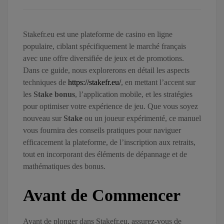
Stakefr.eu est une plateforme de casino en ligne
populaire, ciblant spécifiquement le marché français
avec une offre diversifiée de jeux et de promotions.
Dans ce guide, nous explorerons en détail les aspects
techniques de
https://stakefr.eu/
, en mettant l’accent sur
les
Stake bonus
, l’application mobile, et les stratégies
pour optimiser votre expérience de jeu. Que vous soyez
nouveau sur
Stake
ou un joueur expérimenté, ce manuel
vous fournira des conseils pratiques pour naviguer
efficacement la plateforme, de l’inscription aux retraits,
tout en incorporant des éléments de dépannage et de
mathématiques des bonus.
Avant de Commencer
Avant de plonger dans Stakefr.eu, assurez-vous de