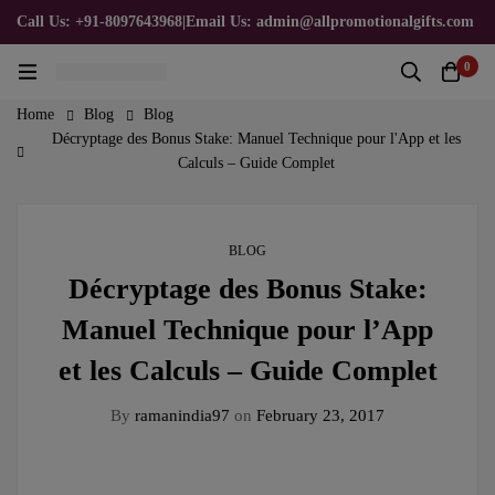
Call Us: +91-8097643968
|
Email Us: admin@allpromotionalgifts.com
0
Home
Blog
Blog
Décryptage des Bonus Stake: Manuel Technique pour l'App et les
Calculs – Guide Complet
BLOG
Décryptage des Bonus Stake:
Manuel Technique pour l’App
et les Calculs – Guide Complet
By
ramanindia97
on
February 23, 2017