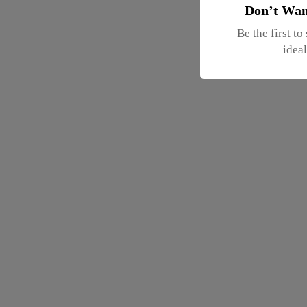
Don’t Wan
Be the first to
idea