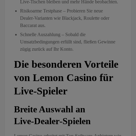
Live‑Tischen bleiben und mehr Hände beobachten.
Risikoarme Testphase – Probieren Sie neue
Dealer‑Varianten wie Blackjack, Roulette oder
Baccarat aus.
Schnelle Auszahlung – Sobald die
Umsatzbedingungen erfüllt sind, fließen Gewinne
zügig zurück auf Ihr Konto.
Die besonderen Vorteile
von Lemon Casino für
Live‑Spieler
Breite Auswahl an
Live‑Dealer‑Spielen
Lemon Casino arbeitet mit Top‑Software‑Anbietern wie