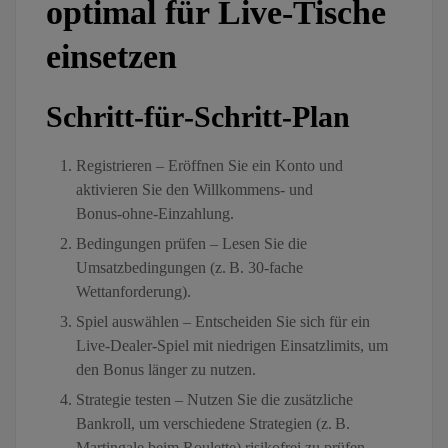
optimal für Live‑Tische
einsetzen
Schritt‑für‑Schritt‑Plan
Registrieren – Eröffnen Sie ein Konto und
aktivieren Sie den Willkommens‑ und
Bonus‑ohne‑Einzahlung.
Bedingungen prüfen – Lesen Sie die
Umsatzbedingungen (z. B. 30‑fache
Wettanforderung).
Spiel auswählen – Entscheiden Sie sich für ein
Live‑Dealer‑Spiel mit niedrigen Einsatzlimits, um
den Bonus länger zu nutzen.
Strategie testen – Nutzen Sie die zusätzliche
Bankroll, um verschiedene Strategien (z. B.
Martingale beim Roulette) risikofrei zu prüfen.