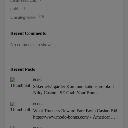
mem-saab.com
public
1
Uncategorized
189
Recent Comments
No comments to show.
Recent Posts
BLOG
Säkerhetsåtgärder Kommunikationsprotokoll
Nifty Casino . SE Grab Your Bonus
BLOG
What Trueness Reward Fare Bwin Casino Bid
https://www.modo-bonus.com/ ◦ American
territory Join Now