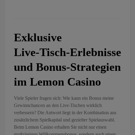
Exklusive
Live‑Tisch‑Erlebnisse
und Bonus‑Strategien
im Lemon Casino
Viele Spieler fragen sich: Wie kann ein Bonus meine
Gewinnchancen an den Live‑Tischen wirklich
verbessern? Die Antwort liegt in der Kombination aus
zusätzlichem Spielkapital und gezielter Spielauswahl.
Beim Lemon Casino erhalten Sie nicht nur einen
großzügigen Willkommensbonus, sondern auch einen