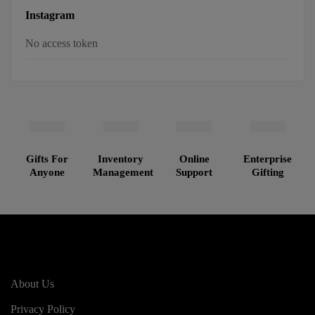
Instagram
No access token
Gifts For
Inventory
Online
Enterprise
Anyone
Management
Support
Gifting
About Us
Privacy Policy