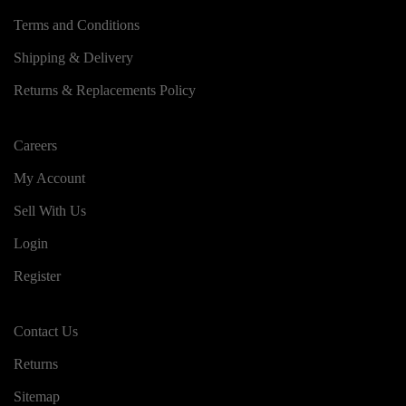
Terms and Conditions
Shipping & Delivery
Returns & Replacements Policy
Careers
My Account
Sell With Us
Login
Register
Contact Us
Returns
Sitemap