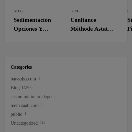
BLOG
BLOG
BL
Sedimentación
Confiance
S
Opciones Y
Méthode Astate
F
Servir Metro
7XM Casino
H
Casino Cocoa .
simsino-
F
España Grab
france.com —
Your Bonus
République
Categories
française Win
bar-salsa.com
1
Big Today
Blog
(2,827)
casino minimum deposit
1
mem-saab.com
1
public
1
Uncategorized
189