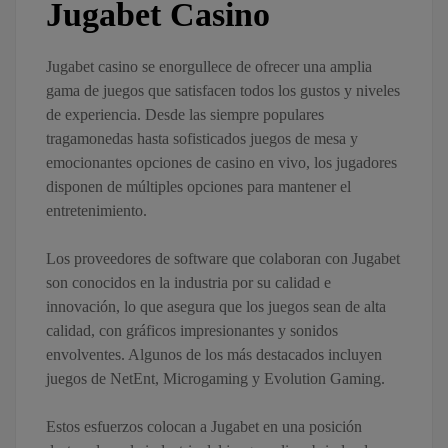
Jugabet Casino
Jugabet casino se enorgullece de ofrecer una amplia
gama de juegos que satisfacen todos los gustos y niveles
de experiencia. Desde las siempre populares
tragamonedas hasta sofisticados juegos de mesa y
emocionantes opciones de casino en vivo, los jugadores
disponen de múltiples opciones para mantener el
entretenimiento.
Los proveedores de software que colaboran con Jugabet
son conocidos en la industria por su calidad e
innovación, lo que asegura que los juegos sean de alta
calidad, con gráficos impresionantes y sonidos
envolventes. Algunos de los más destacados incluyen
juegos de NetEnt, Microgaming y Evolution Gaming.
Estos esfuerzos colocan a Jugabet en una posición