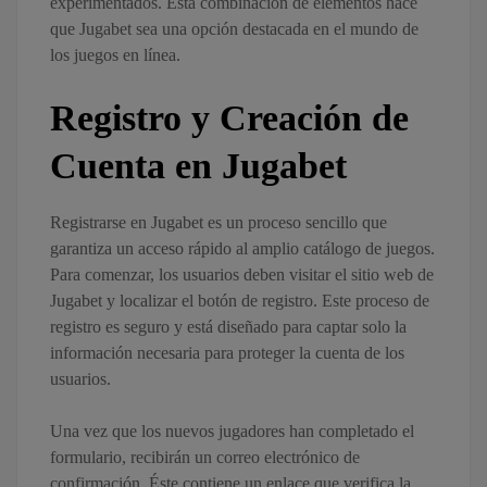
experimentados. Esta combinación de elementos hace
que Jugabet sea una opción destacada en el mundo de
los juegos en línea.
Registro y Creación de
Cuenta en Jugabet
Registrarse en Jugabet es un proceso sencillo que
garantiza un acceso rápido al amplio catálogo de juegos.
Para comenzar, los usuarios deben visitar el sitio web de
Jugabet y localizar el botón de registro. Este proceso de
registro es seguro y está diseñado para captar solo la
información necesaria para proteger la cuenta de los
usuarios.
Una vez que los nuevos jugadores han completado el
formulario, recibirán un correo electrónico de
confirmación. Éste contiene un enlace que verifica la