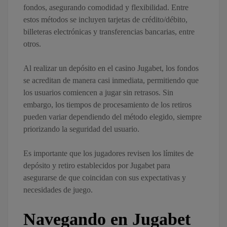
fondos, asegurando comodidad y flexibilidad. Entre
estos métodos se incluyen tarjetas de crédito/débito,
billeteras electrónicas y transferencias bancarias, entre
otros.
Al realizar un depósito en el casino Jugabet, los fondos
se acreditan de manera casi inmediata, permitiendo que
los usuarios comiencen a jugar sin retrasos. Sin
embargo, los tiempos de procesamiento de los retiros
pueden variar dependiendo del método elegido, siempre
priorizando la seguridad del usuario.
Es importante que los jugadores revisen los límites de
depósito y retiro establecidos por Jugabet para
asegurarse de que coincidan con sus expectativas y
necesidades de juego.
Navegando en Jugabet