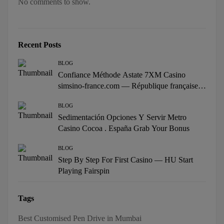
No comments to show.
Recent Posts
BLOG
Confiance Méthode Astate 7XM Casino
simsino-france.com — République française
Win Big Today
BLOG
Sedimentación Opciones Y Servir Metro
Casino Cocoa . España Grab Your Bonus
BLOG
Step By Step For First Casino — HU Start
Playing Fairspin
Tags
Best Customised Pen Drive in Mumbai