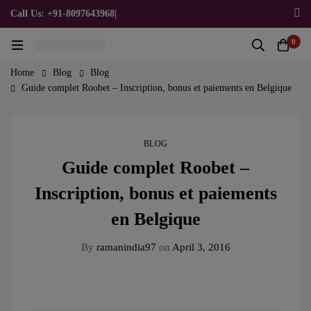
Call Us: +91-8097643968
|
Email Us: admin@allpromotionalgifts.com
0
Home
Blog
Blog
Guide complet Roobet – Inscription, bonus et paiements en Belgique
BLOG
Guide complet Roobet –
Inscription, bonus et paiements
en Belgique
By
ramanindia97
on
April 3, 2016