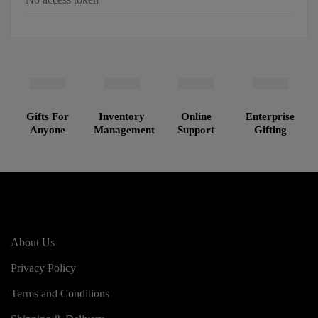
Gifts For
Inventory
Online
Enterprise
Anyone
Management
Support
Gifting
About Us
Privacy Policy
Terms and Conditions