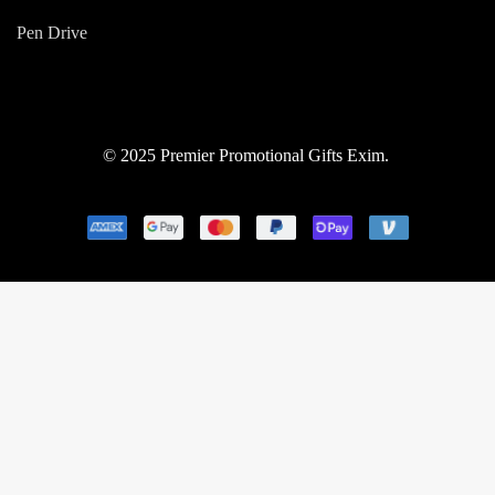
Pen Drive
© 2025 Premier Promotional Gifts Exim.