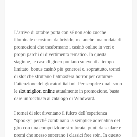
L’arrivo di ottobre porta con sé non solo zucche
illuminate e costumi da brivido, ma anche una ondata di
promozioni che trasformano i casinò online in veri e
propri parchi di divertimento tematico. In questa
stagione, le case di gioco puntano su eventi a tempo
limitato, bonus casinò più generosi e, soprattutto, tornei
di slot che sfruttano l’atmosfera horror per catturare
l’attenzione dei giocatori italiani. Per scoprire quali sono
le
slot migliori online
attualmente in promozione, basta
dare un’occhiata al catalogo di Windward.
I tornei di slot diventano il fulcro dell’esperienza
“spooky” perché combinano la semplice adrenalina del
giro con una competizione strutturata, punti da scalare e
premi che spesso superano i classici free spin. In questo