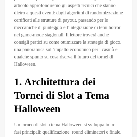
articolo approfondiremo gli aspetti tecnici che stanno
dietro a questi eventi: dagli algoritmi di randomizzazione
certificati alle strutture di payout, passando per le
meccaniche di punteggio e l’integrazione di temi horror
nei game‑mode stagionali. Il lettore troverà anche
consigli pratici su come ottimizzare la strategia di gioco,
una panoramica sull’impatto economico per i casinò e
qualche spunto su cosa riserva il futuro dei tornei di
Halloween.
1. Architettura dei
Tornei di Slot a Tema
Halloween
Un torneo di slot a tema Halloween si sviluppa in tre
fasi principali: qualificazione, round eliminatori e finale.