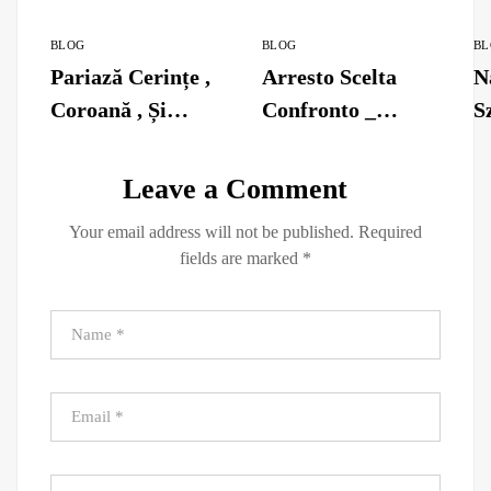
BLOG
BLOG
BL
Pariază Cerințe ,
Arresto Scelta
N
Coroană , Și
Confronto _
S
Eligibile Jocuri
Italia Spin &
D
RO Grab Your
Win
h
Leave a Comment
Bonus
https://www.libra
a
Your email address will not be published.
Required
https://www.hots
bet-casino.net/
H
fields are marked
*
pins-
romania.com/