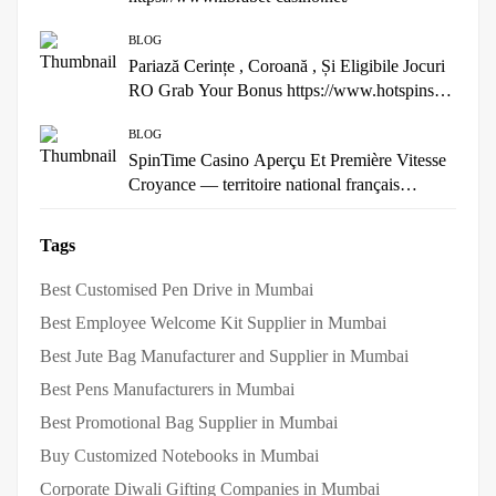
BLOG
Pariază Cerințe , Coroană , Și Eligibile Jocuri
RO Grab Your Bonus https://www.hotspins-
romania.com/
BLOG
SpinTime Casino Aperçu Et Première Vitesse
Croyance — territoire national français
Deposit & Play Luckyelfcasino
Tags
Best Customised Pen Drive in Mumbai
Best Employee Welcome Kit Supplier in Mumbai
Best Jute Bag Manufacturer and Supplier in Mumbai
Best Pens Manufacturers in Mumbai
Best Promotional Bag Supplier in Mumbai
Buy Customized Notebooks in Mumbai
Corporate Diwali Gifting Companies in Mumbai