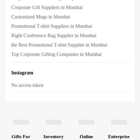
Corporate Gift Suppliers in Mumbai
Customized Mugs in Mumbai
Promotional T-shirt Suppliers in Mumbai
Right Conference Bag Supplier in Mumbai
the Best Promotional T-shirt Supplier in Mumbai
Top Corporate Gifting Companies in Mumbai
Instagram
No access token
Gifts For
Inventory
Online
Enterprise