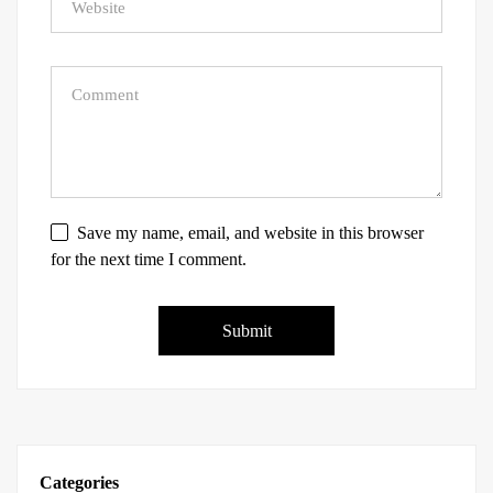
Save my name, email, and website in this browser
for the next time I comment.
Categories