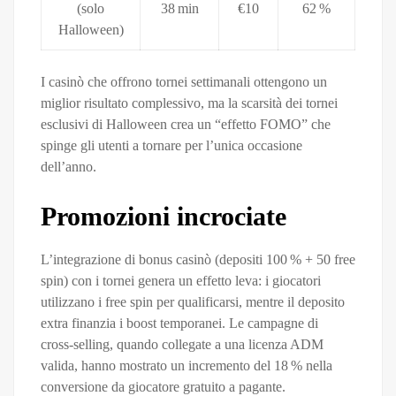
(solo
38 min
€10
62 %
Halloween)
I casinò che offrono tornei settimanali ottengono un
miglior risultato complessivo, ma la scarsità dei tornei
esclusivi di Halloween crea un “effetto FOMO” che
spinge gli utenti a tornare per l’unica occasione
dell’anno.
Promozioni incrociate
L’integrazione di bonus casinò (depositi 100 % + 50 free
spin) con i tornei genera un effetto leva: i giocatori
utilizzano i free spin per qualificarsi, mentre il deposito
extra finanzia i boost temporanei. Le campagne di
cross‑selling, quando collegate a una licenza ADM
valida, hanno mostrato un incremento del 18 % nella
conversione da giocatore gratuito a pagante.