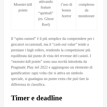
attivando
Monster‑kill
l’uso di
complesso
feature
points
bonus
da
“spettrali”
horror
monitorare
(es. Ghost
Reel)
Il “spins earned” è il più semplice da comprendere per i
giocatori occasionali, ma il “cash‑out value” tende a
premiare i high rollers, rendendo la competizione più
equilibrata dal punto di vista del revenue del casinò. I
“monster‑kill points” sono una novità introdotta da
Pragmatic Play nel 2022 e aggiungono un elemento di
gamification: ogni volta che si attiva un simbolo
speciale, si guadagna un punto extra che può fare la
differenza in classifica.
Timer e deadline