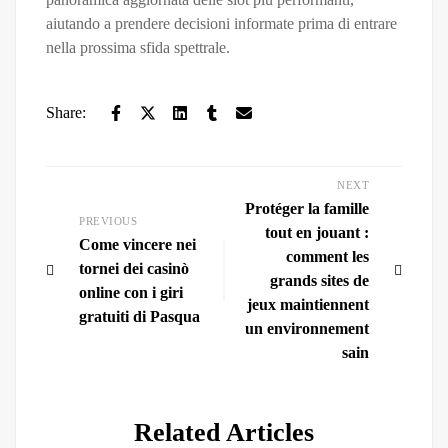
aiutando a prendere decisioni informate prima di entrare
nella prossima sfida spettrale.
Share:
NEXT
Protéger la famille
PREVIOUS
tout en jouant :
Come vincere nei
comment les
tornei dei casinò
grands sites de
online con i giri
jeux maintiennent
gratuiti di Pasqua
un environnement
sain
Related Articles