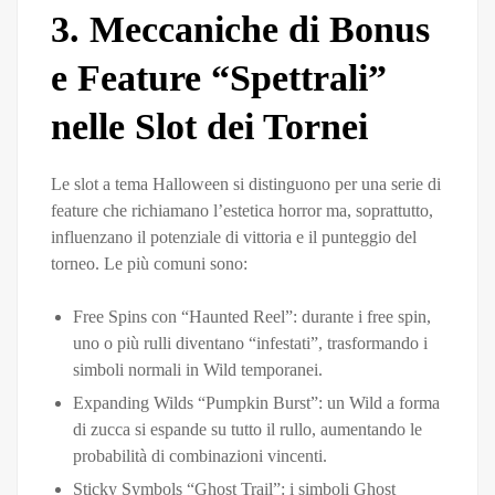
3. Meccaniche di Bonus
e Feature “Spettrali”
nelle Slot dei Tornei
Le slot a tema Halloween si distinguono per una serie di
feature che richiamano l’estetica horror ma, soprattutto,
influenzano il potenziale di vittoria e il punteggio del
torneo. Le più comuni sono:
Free Spins con “Haunted Reel”: durante i free spin,
uno o più rulli diventano “infestati”, trasformando i
simboli normali in Wild temporanei.
Expanding Wilds “Pumpkin Burst”: un Wild a forma
di zucca si espande su tutto il rullo, aumentando le
probabilità di combinazioni vincenti.
Sticky Symbols “Ghost Trail”: i simboli Ghost