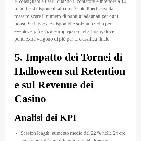
È consigliabile usarli quando il contatore è inferiore a 10
minuti e si dispone di almeno 5 spin liberi, così da
massimizzare il numero di punti guadagnati per ogni
boost. Se il boost è disponibile solo una volta per
evento, è più efficace impiegarlo nella finale, dove i
punti extra valgono di più per la classifica finale.
5. Impatto dei Tornei di
Halloween sul Retention
e sul Revenue dei
Casino
Analisi dei KPI
Session length: aumento medio del 22 % nelle 24 ore
successive all’avvio di un torneo Halloween.