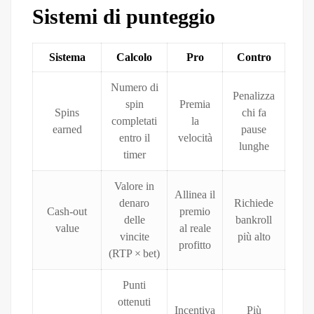
Sistemi di punteggio
Sistema
Calcolo
Pro
Contro
Numero di
Penalizza
spin
Premia
Spins
chi fa
completati
la
earned
pause
entro il
velocità
lunghe
timer
Valore in
Allinea il
denaro
Richiede
Cash‑out
premio
delle
bankroll
value
al reale
vincite
più alto
profitto
(RTP × bet)
Punti
ottenuti
Incentiva
Più