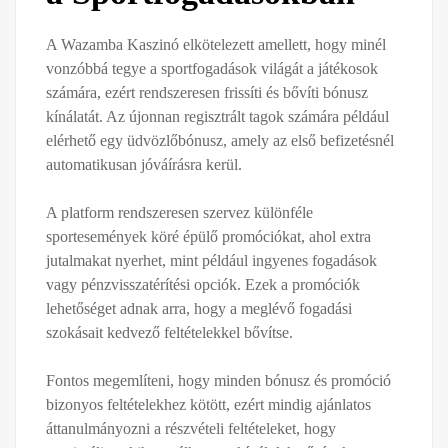
A Wazamba Kaszinó elkötelezett amellett, hogy minél
vonzóbbá tegye a sportfogadások világát a játékosok
számára, ezért rendszeresen frissíti és bővíti bónusz
kínálatát. Az újonnan regisztrált tagok számára például
elérhető egy üdvözlőbónusz, amely az első befizetésnél
automatikusan jóváírásra kerül.
A platform rendszeresen szervez különféle
sportesemények köré épülő promóciókat, ahol extra
jutalmakat nyerhet, mint például ingyenes fogadások
vagy pénzvisszatérítési opciók. Ezek a promóciók
lehetőséget adnak arra, hogy a meglévő fogadási
szokásait kedvező feltételekkel bővítse.
Fontos megemlíteni, hogy minden bónusz és promóció
bizonyos feltételekhez kötött, ezért mindig ajánlatos
áttanulmányozni a részvételi feltételeket, hogy