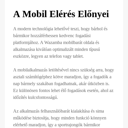
A Mobil Elérés Előnyei
A modern technológia lehetővé teszi, hogy bárhol és
bármikor hozzáférhessen kedvenc fogadási
platformjához. A Wazamba mobilbarát oldala és
alkalmazása kiválóan optimalizált minden típusú
eszközre, legyen az telefon vagy tablet.
A mobilalkalmazás letöltésével nincs szükség arra, hogy
asztali számítógéphez kötve maradjon, így a fogadók a
nap bármely szakában fogadhatnak, akár útközben is.
Ez különösen fontos lehet élő fogadások esetén, ahol az
időzítés kulcsfontosságú.
Az alkalmazás felhasználóbarát kialakítása és sima
működése biztosítja, hogy minden funkció könnyen
elérhető maradjon, így a sportrajongók bármikor