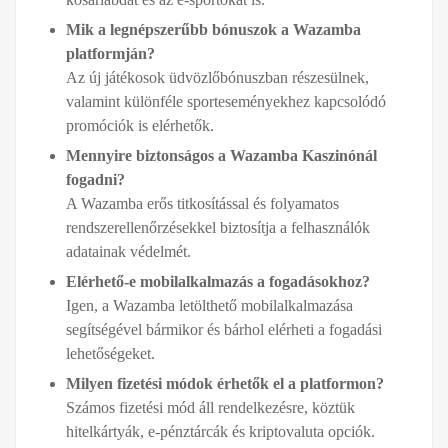
Mik a legnépszerűbb bónuszok a Wazamba
platformján?
Az új játékosok üdvözlőbónuszban részesülnek,
valamint különféle sporteseményekhez kapcsolódó
promóciók is elérhetők.
Mennyire biztonságos a Wazamba Kaszinónál
fogadni?
A Wazamba erős titkosítással és folyamatos
rendszerellenőrzésekkel biztosítja a felhasználók
adatainak védelmét.
Elérhető-e mobilalkalmazás a fogadásokhoz?
Igen, a Wazamba letölthető mobilalkalmazása
segítségével bármikor és bárhol elérheti a fogadási
lehetőségeket.
Milyen fizetési módok érhetők el a platformon?
Számos fizetési mód áll rendelkezésre, köztük
hitelkártyák, e-pénztárcák és kriptovaluta opciók.