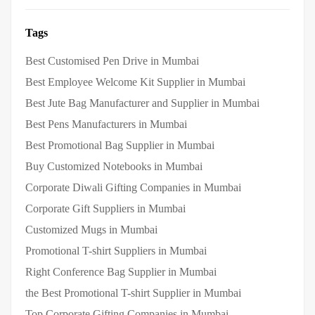
Play Instantly
Tags
Best Customised Pen Drive in Mumbai
Best Employee Welcome Kit Supplier in Mumbai
Best Jute Bag Manufacturer and Supplier in Mumbai
Best Pens Manufacturers in Mumbai
Best Promotional Bag Supplier in Mumbai
Buy Customized Notebooks in Mumbai
Corporate Diwali Gifting Companies in Mumbai
Corporate Gift Suppliers in Mumbai
Customized Mugs in Mumbai
Promotional T-shirt Suppliers in Mumbai
Right Conference Bag Supplier in Mumbai
the Best Promotional T-shirt Supplier in Mumbai
Top Corporate Gifting Companies in Mumbai