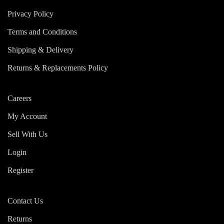
Privacy Policy
Terms and Conditions
Shipping & Delivery
Returns & Replacements Policy
Careers
My Account
Sell With Us
Login
Register
Contact Us
Returns