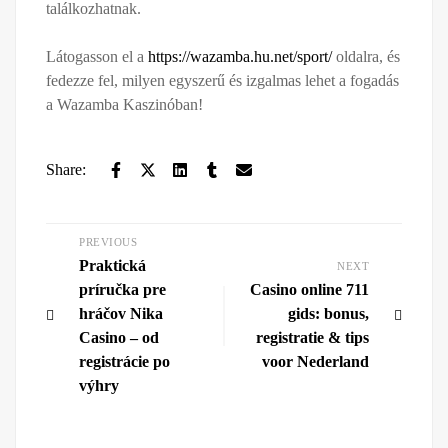
találkozhatnak.
Látogasson el a
https://wazamba.hu.net/sport/
oldalra, és
fedezze fel, milyen egyszerű és izgalmas lehet a fogadás
a Wazamba Kaszinóban!
Share:
PREVIOUS
Praktická
NEXT
príručka pre
Casino online 711
hráčov Nika
gids: bonus,
Casino – od
registratie & tips
registrácie po
voor Nederland
výhry