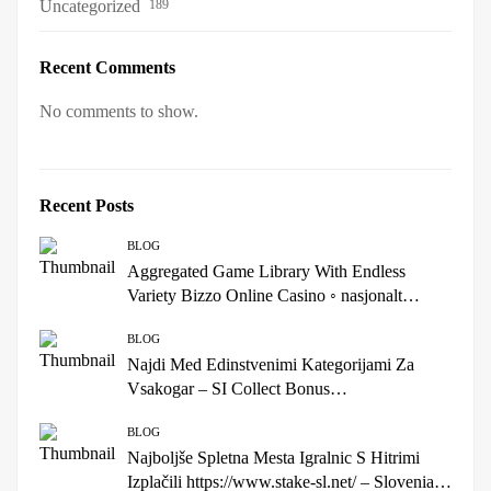
Uncategorized
189
Recent Comments
No comments to show.
Recent Posts
BLOG
Aggregated Game Library With Endless
Variety Bizzo Online Casino ◦ nasjonalt
område Bet Now
BLOG
Najdi Med Edinstvenimi Kategorijami Za
Vsakogar – SI Collect Bonus
https://www.sgcasino-slovenija.com/
BLOG
Najboljše Spletna Mesta Igralnic S Hitrimi
Izplačili https://www.stake-sl.net/ – Slovenia