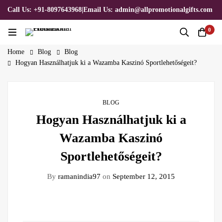
Call Us: +91-8097643968
|
Email Us: admin@allpromotionalgifts.com
0
Home
Blog
Blog
Hogyan Használhatjuk ki a Wazamba Kaszinó Sportlehetőségeit?
BLOG
Hogyan Használhatjuk ki a
Wazamba Kaszinó
Sportlehetőségeit?
By
ramanindia97
on
September 12, 2015