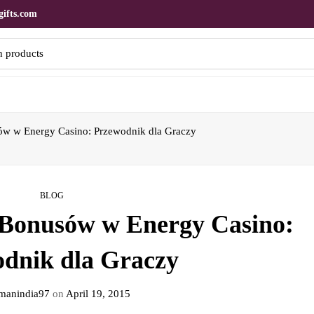
ifts.com
ów w Energy Casino: Przewodnik dla Graczy
BLOG
 Bonusów w Energy Casino:
dnik dla Graczy
manindia97
on
April 19, 2015