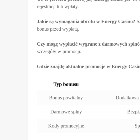
rejestracji lub wpłaty.
Jakie są wymagania obrotu w Energy Casino?
Są
bonus przed wypłatą.
Czy mogę wypłacić wygrane z darmowych spin
szczegóły w promocji.
Gdzie znajdę aktualne promocje w Energy Casi
Typ bonusu
Bonus powitalny
Dodatkowa g
Darmowe spiny
Bezpła
Kody promocyjne
Sp