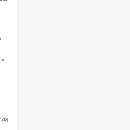
b
nim
tówkę