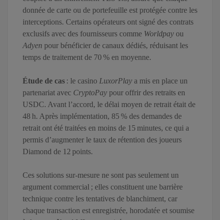
donnée de carte ou de portefeuille est protégée contre les
interceptions. Certains opérateurs ont signé des contrats
exclusifs avec des fournisseurs comme
Worldpay
ou
Adyen
pour bénéficier de canaux dédiés, réduisant les
temps de traitement de 70 % en moyenne.
Étude de cas
: le casino
LuxorPlay
a mis en place un
partenariat avec
CryptoPay
pour offrir des retraits en
USDC. Avant l’accord, le délai moyen de retrait était de
48 h. Après implémentation, 85 % des demandes de
retrait ont été traitées en moins de 15 minutes, ce qui a
permis d’augmenter le taux de rétention des joueurs
Diamond de 12 points.
Ces solutions sur‑mesure ne sont pas seulement un
argument commercial ; elles constituent une barrière
technique contre les tentatives de blanchiment, car
chaque transaction est enregistrée, horodatée et soumise