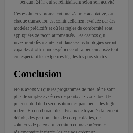
pendant 24 h) qui se réinitialisent selon son activité.
Ces évolutions promettent une sécurité adaptative, où
chaque transaction est continuellement évaluée par des
modèles prédictifs et où les règles de conformité sont
appliquées de façon automatisée. Les casinos qui
investiront dès maintenant dans ces technologies seront
capables d’offrir une expérience ultra‑personnalisée tout
en respectant les exigences légales les plus strictes.
Conclusion
Nous avons vu que les programmes de fidélité ne sont
plus de simples systèmes de points : ils constituent le
pilier central de la sécurisation des paiements des high
rollers. En combinant des niveaux de loyauté clairement
définis, des gestionnaires de compte dédiés, des
solutions de paiement premium et une conformité
réglementaire intégrée, les casinos créent un