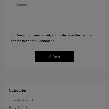
Save my name, email, and website in this browser
for the next time I comment.
Categories
bar-salsa.com
1
Blog
(2,761)