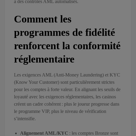
à des contrôles AML automatisés.
Comment les
programmes de fidélité
renforcent la conformité
réglementaire
Les exigences AML (Anti‑Money Laundering) et KYC
(Know Your Customer) sont particulièrement strictes
pour les comptes à forte valeur. En alignant les seuils de
loyauté avec les exigences réglementaires, les casinos
créent un cadre cohérent : plus le joueur progresse dans
le programme VIP, plus le niveau de vérification
s’intensifie.
Alignement AML/KYC
: les comptes Bronze sont