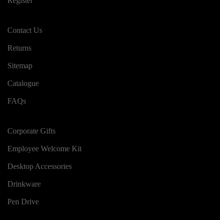
Register
Contact Us
Returns
Sitemap
Catalogue
FAQs
Corporate Gifts
Employee Welcome Kit
Desktop Accessories
Drinkware
Pen Drive