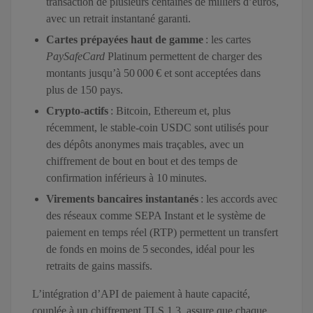
transaction de plusieurs centaines de milliers d’euros,
avec un retrait instantané garanti.
Cartes prépayées haut de gamme
: les cartes
PaySafeCard
Platinum permettent de charger des
montants jusqu’à 50 000 € et sont acceptées dans
plus de 150 pays.
Crypto‑actifs
: Bitcoin, Ethereum et, plus
récemment, le stable‑coin USDC sont utilisés pour
des dépôts anonymes mais traçables, avec un
chiffrement de bout en bout et des temps de
confirmation inférieurs à 10 minutes.
Virements bancaires instantanés
: les accords avec
des réseaux comme SEPA Instant et le système de
paiement en temps réel (RTP) permettent un transfert
de fonds en moins de 5 secondes, idéal pour les
retraits de gains massifs.
L’intégration d’API de paiement à haute capacité,
couplée à un chiffrement TLS 1.3, assure que chaque