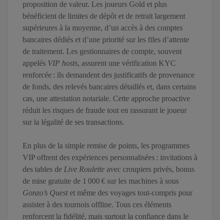
proposition de valeur. Les joueurs Gold et plus
bénéficient de limites de dépôt et de retrait largement
supérieures à la moyenne, d’un accès à des comptes
bancaires dédiés et d’une priorité sur les files d’attente
de traitement. Les gestionnaires de compte, souvent
appelés
VIP hosts
, assurent une vérification KYC
renforcée : ils demandent des justificatifs de provenance
de fonds, des relevés bancaires détaillés et, dans certains
cas, une attestation notariale. Cette approche proactive
réduit les risques de fraude tout en rassurant le joueur
sur la légalité de ses transactions.
En plus de la simple remise de points, les programmes
VIP offrent des expériences personnalisées : invitations à
des tables de
Live Roulette
avec croupiers privés, bonus
de mise gratuite de 1 000 € sur les machines à sous
Gonzo’s Quest
et même des voyages tout‑compris pour
assister à des tournois offline. Tous ces éléments
renforcent la fidélité, mais surtout la confiance dans le