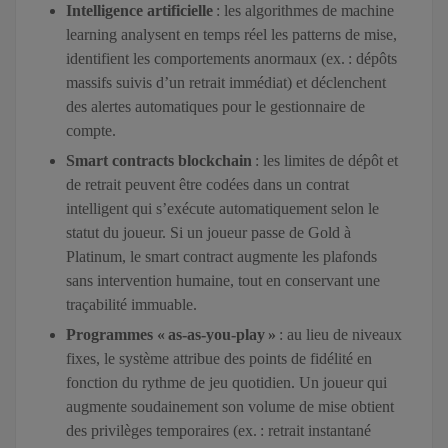
Intelligence artificielle
: les algorithmes de machine
learning analysent en temps réel les patterns de mise,
identifient les comportements anormaux (ex. : dépôts
massifs suivis d’un retrait immédiat) et déclenchent
des alertes automatiques pour le gestionnaire de
compte.
Smart contracts blockchain
: les limites de dépôt et
de retrait peuvent être codées dans un contrat
intelligent qui s’exécute automatiquement selon le
statut du joueur. Si un joueur passe de Gold à
Platinum, le smart contract augmente les plafonds
sans intervention humaine, tout en conservant une
traçabilité immuable.
Programmes « as‑as‑you‑play »
: au lieu de niveaux
fixes, le système attribue des points de fidélité en
fonction du rythme de jeu quotidien. Un joueur qui
augmente soudainement son volume de mise obtient
des privilèges temporaires (ex. : retrait instantané