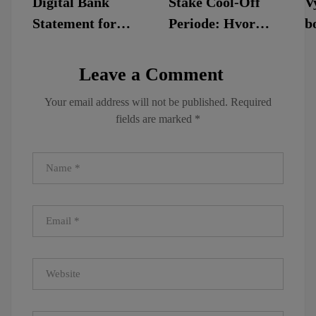
Digital Bank
Stake Cool-Off
V
Statement for
Periode: Hvornår
b
Spinkings
man skal bruge
R
Verification
det
f
Leave a Comment
ž
Your email address will not be published.
Required
fields are marked
*