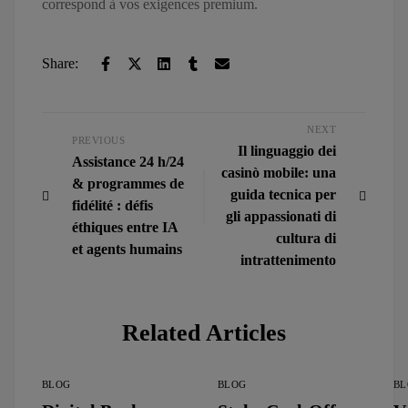
correspond à vos exigences premium.
Share:
NEXT
PREVIOUS
Il linguaggio dei
Assistance 24 h/24
casinò mobile: una
& programmes de
guida tecnica per
fidélité : défis
gli appassionati di
éthiques entre IA
cultura di
et agents humains
intrattenimento
Related Articles
BLOG
BLOG
BL