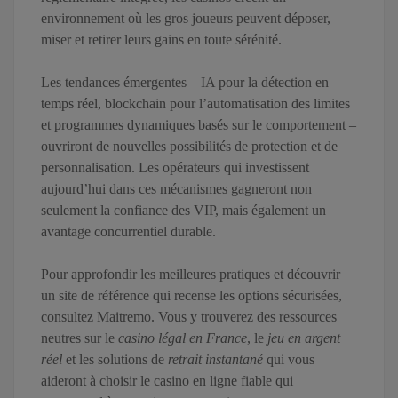
environnement où les gros joueurs peuvent déposer,
miser et retirer leurs gains en toute sérénité.
Les tendances émergentes – IA pour la détection en
temps réel, blockchain pour l’automatisation des limites
et programmes dynamiques basés sur le comportement –
ouvriront de nouvelles possibilités de protection et de
personnalisation. Les opérateurs qui investissent
aujourd’hui dans ces mécanismes gagneront non
seulement la confiance des VIP, mais également un
avantage concurrentiel durable.
Pour approfondir les meilleures pratiques et découvrir
un site de référence qui recense les options sécurisées,
consultez Maitremo. Vous y trouverez des ressources
neutres sur le
casino légal en France
, le
jeu en argent
réel
et les solutions de
retrait instantané
qui vous
aideront à choisir le casino en ligne fiable qui