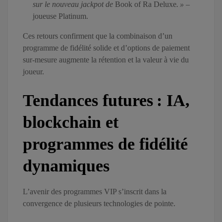
sur le nouveau jackpot de
Book of Ra Deluxe
. »
–
joueuse Platinum.
Ces retours confirment que la combinaison d’un
programme de fidélité solide et d’options de paiement
sur‑mesure augmente la rétention et la valeur à vie du
joueur.
Tendances futures : IA,
blockchain et
programmes de fidélité
dynamiques
L’avenir des programmes VIP s’inscrit dans la
convergence de plusieurs technologies de pointe.