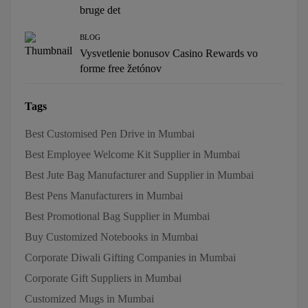
bruge det
BLOG
Vysvetlenie bonusov Casino Rewards vo
forme free žetónov
Tags
Best Customised Pen Drive in Mumbai
Best Employee Welcome Kit Supplier in Mumbai
Best Jute Bag Manufacturer and Supplier in Mumbai
Best Pens Manufacturers in Mumbai
Best Promotional Bag Supplier in Mumbai
Buy Customized Notebooks in Mumbai
Corporate Diwali Gifting Companies in Mumbai
Corporate Gift Suppliers in Mumbai
Customized Mugs in Mumbai