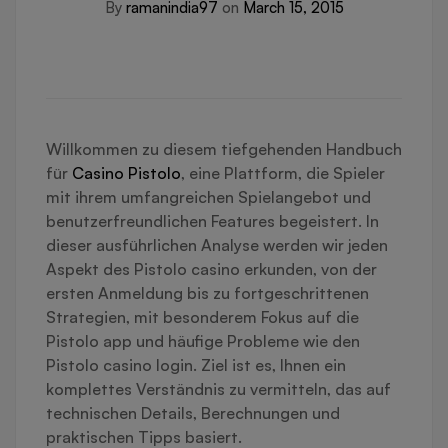
By
ramanindia97
on
March 15, 2015
Willkommen zu diesem tiefgehenden Handbuch
für
Casino Pistolo
, eine Plattform, die Spieler
mit ihrem umfangreichen Spielangebot und
benutzerfreundlichen Features begeistert. In
dieser ausführlichen Analyse werden wir jeden
Aspekt des Pistolo casino erkunden, von der
ersten Anmeldung bis zu fortgeschrittenen
Strategien, mit besonderem Fokus auf die
Pistolo app und häufige Probleme wie den
Pistolo casino login. Ziel ist es, Ihnen ein
komplettes Verständnis zu vermitteln, das auf
technischen Details, Berechnungen und
praktischen Tipps basiert.