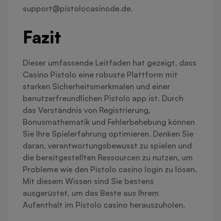
support@pistolocasinode.de.
Fazit
Dieser umfassende Leitfaden hat gezeigt, dass
Casino Pistolo eine robuste Plattform mit
starken Sicherheitsmerkmalen und einer
benutzerfreundlichen Pistolo app ist. Durch
das Verständnis von Registrierung,
Bonusmathematik und Fehlerbehebung können
Sie Ihre Spielerfahrung optimieren. Denken Sie
daran, verantwortungsbewusst zu spielen und
die bereitgestellten Ressourcen zu nutzen, um
Probleme wie den Pistolo casino login zu lösen.
Mit diesem Wissen sind Sie bestens
ausgerüstet, um das Beste aus Ihrem
Aufenthalt im Pistolo casino herauszuholen.