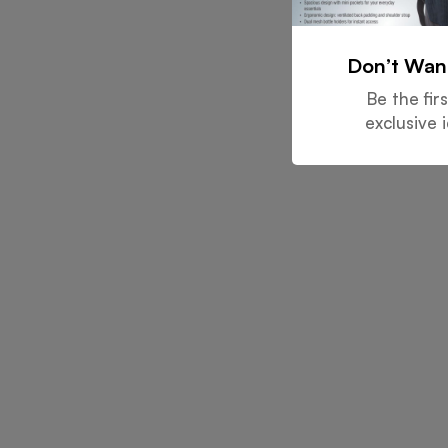
Don’t Wan
Be the fir
exclusive