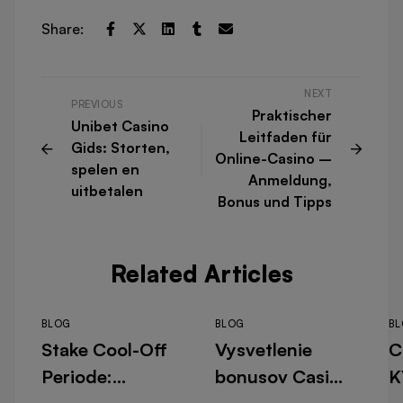
Share:
NEXT
PREVIOUS
Praktischer
Unibet Casino
Leitfaden für
Gids: Storten,
Online-Casino –
spelen en
Anmeldung,
uitbetalen
Bonus und Tipps
Related Articles
BLOG
BLOG
B
Stake Cool-Off
Vysvetlenie
C
Periode:
bonusov Casino
K