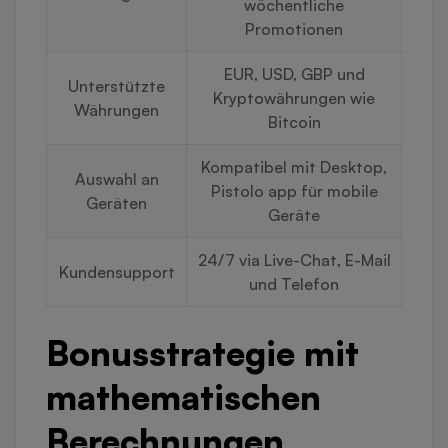
wöchentliche
Promotionen
EUR, USD, GBP und
Unterstützte
Kryptowährungen wie
Währungen
Bitcoin
Kompatibel mit Desktop,
Auswahl an
Pistolo app für mobile
Geräten
Geräte
24/7 via Live-Chat, E-Mail
Kundensupport
und Telefon
Bonusstrategie mit
mathematischen
Berechnungen