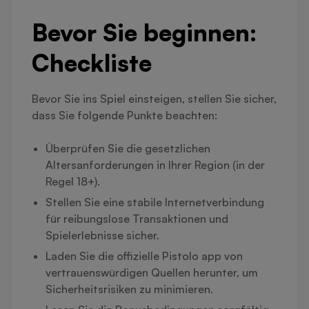
Bevor Sie beginnen:
Checkliste
Bevor Sie ins Spiel einsteigen, stellen Sie sicher,
dass Sie folgende Punkte beachten:
Überprüfen Sie die gesetzlichen
Altersanforderungen in Ihrer Region (in der
Regel 18+).
Stellen Sie eine stabile Internetverbindung
für reibungslose Transaktionen und
Spielerlebnisse sicher.
Laden Sie die offizielle Pistolo app von
vertrauenswürdigen Quellen herunter, um
Sicherheitsrisiken zu minimieren.