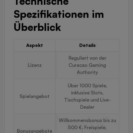
Technische
Spezifikationen im
Überblick
Aspekt
Details
Reguliert von der
Lizenz
Curacao Gaming
Authority
Über 1000 Spiele,
inklusive Slots,
Spielangebot
Tischspiele und Live-
Dealer
Willkommensbonus bis zu
500 €, Freispiele,
Bonusangebote