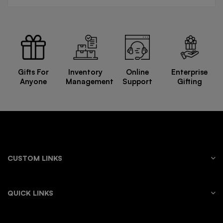
Gifts For
Inventory
Online
Enterprise
Anyone
Management
Support
Gifting
CUSTOM LINKS
QUICK LINKS