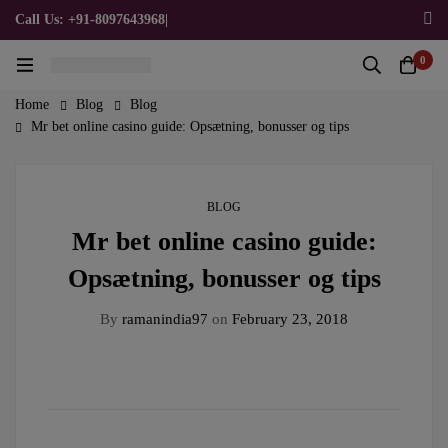
Call Us: +91-8097643968
|
Email Us: admin@allpromotionalgifts.com
0
Home
Blog
Blog
Mr bet online casino guide: Opsætning, bonusser og tips
BLOG
Mr bet online casino guide:
Opsætning, bonusser og tips
By
ramanindia97
on
February 23, 2018