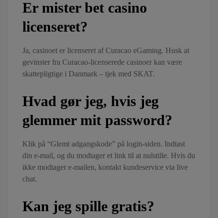
Er mister bet casino
licenseret?
Ja, casinoet er licenseret af Curacao eGaming. Husk at
gevinster fra Curacao-licenserede casinoer kan være
skattepligtige i Danmark – tjek med SKAT.
Hvad gør jeg, hvis jeg
glemmer mit password?
Klik på “Glemt adgangskode” på login-siden. Indtast
din e-mail, og du modtager et link til at nulstille. Hvis du
ikke modtager e-mailen, kontakt kundeservice via live
chat.
Kan jeg spille gratis?