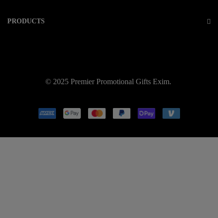
PRODUCTS
© 2025 Premier Promotional Gifts Exim.