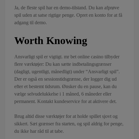
Ja, de fleste spil har en demo-tilstand. Du kan afprøve
spil uden at satse rigtige penge. Opret en konto for at få
adgang til demo.
Worth Knowing
Ansvarligt spil er vigtigt. mr bet online casino tilbyder
flere værktøjer: Du kan sætte indbetalingsgrænser
(dagligt, ugentligt, månedligt) under “Ansvarligt spil”.
Der er også en sessionstidsgrænse, der logger dig ud
efter et bestemt tidsrum. Ønsker du en pause, kan du
vælge selvudelukkelse i 1 måned, 6 måneder eller
permanent. Kontakt kundeservice for at aktivere det.
Brug altid disse værktøjer for at holde spillet sjovt og
sikkert. Sæt grænser fra starten, og spil aldrig for penge,
du ikke har råd til at tabe.