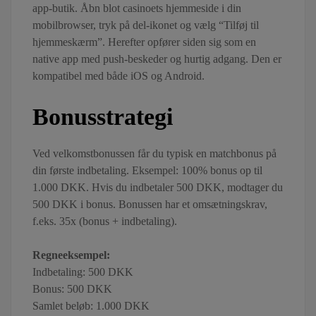
app-butik. Åbn blot casinoets hjemmeside i din
mobilbrowser, tryk på del-ikonet og vælg “Tilføj til
hjemmeskærm”. Herefter opfører siden sig som en
native app med push-beskeder og hurtig adgang. Den er
kompatibel med både iOS og Android.
Bonusstrategi
Ved velkomstbonussen får du typisk en matchbonus på
din første indbetaling. Eksempel: 100% bonus op til
1.000 DKK. Hvis du indbetaler 500 DKK, modtager du
500 DKK i bonus. Bonussen har et omsætningskrav,
f.eks. 35x (bonus + indbetaling).
Regneeksempel:
Indbetaling: 500 DKK
Bonus: 500 DKK
Samlet beløb: 1.000 DKK