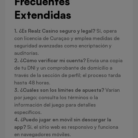
Frecuentes
Extendidas
1. ¿Es Realz Casino seguro y legal?
Sí, opera
con licencia de Curaçao y emplea medidas de
seguridad avanzadas como encriptación y
auditorías.
2. ¿Cómo verificar mi cuenta?
Envía una copia
de tu DNI y un comprobante de domicilio a
través de la sección de perfil; el proceso tarda
hasta 48 horas.
3. ¿Cuáles son los límites de apuesta?
Varían
por juego; consulta los términos o la
información del juego para detalles
específicos.
4. ¿Puedo jugar en móvil sin descargar la
app?
Sí, el sitio web es responsivo y funciona
en navegadores móviles.