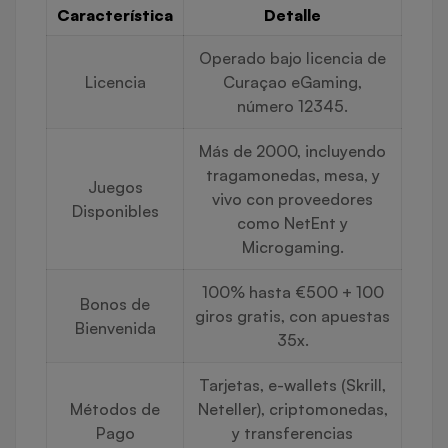
Característica
Detalle
Operado bajo licencia de
Licencia
Curaçao eGaming,
número 12345.
Más de 2000, incluyendo
tragamonedas, mesa, y
Juegos
vivo con proveedores
Disponibles
como NetEnt y
Microgaming.
100% hasta €500 + 100
Bonos de
giros gratis, con apuestas
Bienvenida
35x.
Tarjetas, e-wallets (Skrill,
Métodos de
Neteller), criptomonedas,
Pago
y transferencias