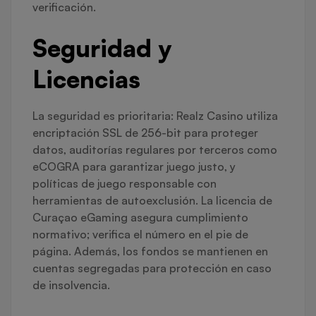
verificación.
Seguridad y
Licencias
La seguridad es prioritaria: Realz Casino utiliza
encriptación SSL de 256-bit para proteger
datos, auditorías regulares por terceros como
eCOGRA para garantizar juego justo, y
políticas de juego responsable con
herramientas de autoexclusión. La licencia de
Curaçao eGaming asegura cumplimiento
normativo; verifica el número en el pie de
página. Además, los fondos se mantienen en
cuentas segregadas para protección en caso
de insolvencia.