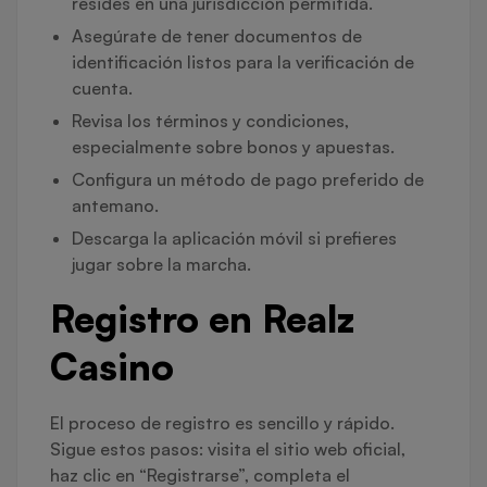
resides en una jurisdicción permitida.
Asegúrate de tener documentos de
identificación listos para la verificación de
cuenta.
Revisa los términos y condiciones,
especialmente sobre bonos y apuestas.
Configura un método de pago preferido de
antemano.
Descarga la aplicación móvil si prefieres
jugar sobre la marcha.
Registro en Realz
Casino
El proceso de registro es sencillo y rápido.
Sigue estos pasos: visita el sitio web oficial,
haz clic en “Registrarse”, completa el