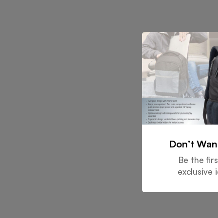
Don’t Wan
Be the fir
exclusive