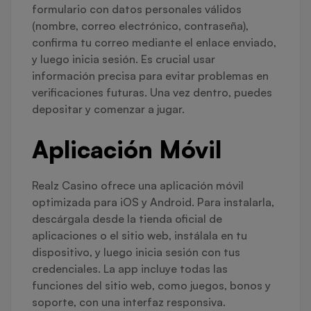
formulario con datos personales válidos
(nombre, correo electrónico, contraseña),
confirma tu correo mediante el enlace enviado,
y luego inicia sesión. Es crucial usar
información precisa para evitar problemas en
verificaciones futuras. Una vez dentro, puedes
depositar y comenzar a jugar.
Aplicación Móvil
Realz Casino ofrece una aplicación móvil
optimizada para iOS y Android. Para instalarla,
descárgala desde la tienda oficial de
aplicaciones o el sitio web, instálala en tu
dispositivo, y luego inicia sesión con tus
credenciales. La app incluye todas las
funciones del sitio web, como juegos, bonos y
soporte, con una interfaz responsiva.