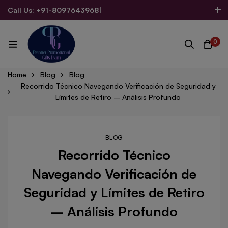
Call Us: +91-8097643968
|
Email Us: admin@allpromotionalgifts.com
0
Home
Blog
Blog
Recorrido Técnico Navegando Verificación de Seguridad y
Límites de Retiro – Análisis Profundo
BLOG
Recorrido Técnico
Navegando Verificación de
Seguridad y Límites de Retiro
– Análisis Profundo