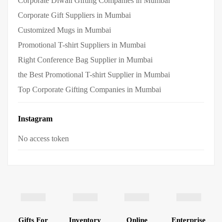
Corporate Diwali Gifting Companies in Mumbai
Corporate Gift Suppliers in Mumbai
Customized Mugs in Mumbai
Promotional T-shirt Suppliers in Mumbai
Right Conference Bag Supplier in Mumbai
the Best Promotional T-shirt Supplier in Mumbai
Top Corporate Gifting Companies in Mumbai
Instagram
No access token
Gifts For
Inventory
Online
Enterprise