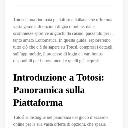
Totosì è una rinomata piattaforma italiana che offre una
vasta gamma di opzioni di gioco online, dalle
scommesse sportive ai giochi da casinò, passando per il
tanto amato Lottomatica. In questa guida, esploreremo
tutto ciò che c’è da sapere su Totosì, compresi i dettagli
sull’app mobile, il processo di login e i vari bonus
disponibili per i nuovi utenti e quelli già acquisiti.
Introduzione a Totosì:
Panoramica sulla
Piattaforma
Totosì si distingue nel panorama del gioco d’azzardo
online per la sua vasta offerta di opzioni, che spazia