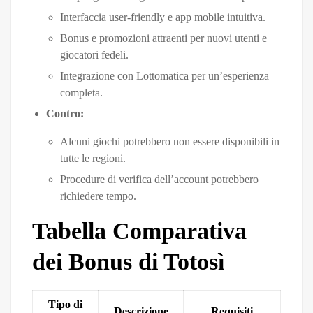
Interfaccia user-friendly e app mobile intuitiva.
Bonus e promozioni attraenti per nuovi utenti e
giocatori fedeli.
Integrazione con Lottomatica per un’esperienza
completa.
Contro:
Alcuni giochi potrebbero non essere disponibili in
tutte le regioni.
Procedure di verifica dell’account potrebbero
richiedere tempo.
Tabella Comparativa
dei Bonus di Totosì
Tipo di
Descrizione
Requisiti