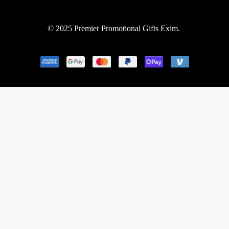
© 2025 Premier Promotional Gifts Exim.