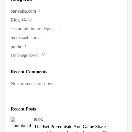
casinoer.com
Big Today
T
bar-salsa.com
1
S
Blog
(2,773)
P
casino minimum deposit
1
F
mem-saab.com
1
.
public
1
D
Uncategorized
189
S
Recent Comments
No comments to show.
Recent Posts
BLOG
The Bet Prerequisite And Game Share —