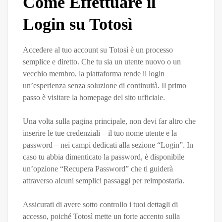
Come Effettuare il
Login su Totosì
Accedere al tuo account su Totosì è un processo
semplice e diretto. Che tu sia un utente nuovo o un
vecchio membro, la piattaforma rende il login
un’esperienza senza soluzione di continuità. Il primo
passo è visitare la homepage del sito ufficiale.
Una volta sulla pagina principale, non devi far altro che
inserire le tue credenziali – il tuo nome utente e la
password – nei campi dedicati alla sezione “Login”. In
caso tu abbia dimenticato la password, è disponibile
un’opzione “Recupera Password” che ti guiderà
attraverso alcuni semplici passaggi per reimpostarla.
Assicurati di avere sotto controllo i tuoi dettagli di
accesso, poiché Totosì mette un forte accento sulla