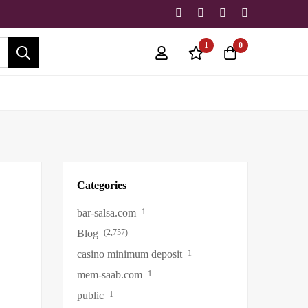
1
0
Categories
bar-salsa.com
1
Blog
(2,757)
casino minimum deposit
1
mem-saab.com
1
public
1