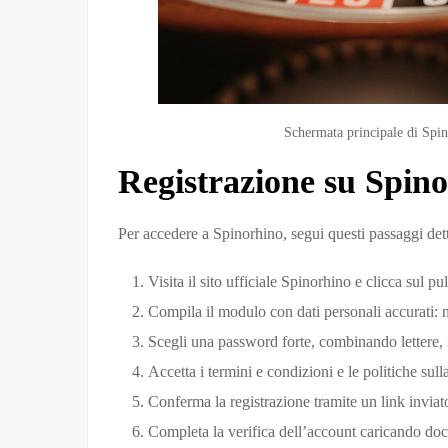
Schermata principale di Spin
Registrazione su Spin
Per accedere a Spinorhino, segui questi passaggi dett
Visita il sito ufficiale Spinorhino e clicca sul pu
Compila il modulo con dati personali accurati: 
Scegli una password forte, combinando lettere, 
Accetta i termini e condizioni e le politiche sul
Conferma la registrazione tramite un link inviat
Completa la verifica dell’account caricando docu