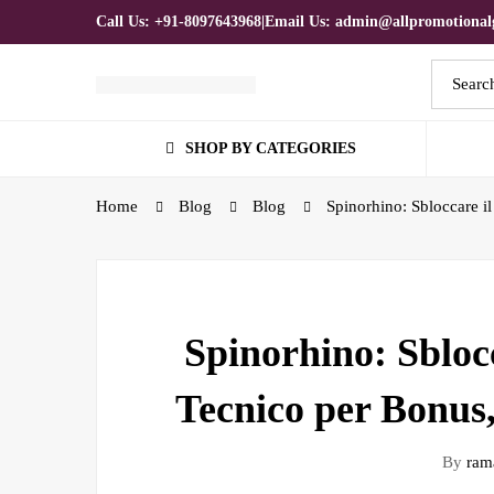
Call Us: +91-8097643968
|
Email Us: admin@allpromotionalg
Search
for:
SHOP BY CATEGORIES
Home
Blog
Blog
Spinorhino: Sbloccare i
Spinorhino: Sbloc
Tecnico per Bonus
By
ram