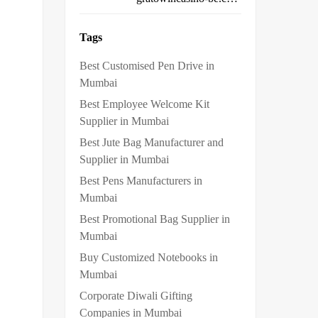
— Koninkrijk België
Start Winning
Tags
Best Customised Pen Drive in
Mumbai
Best Employee Welcome Kit
Supplier in Mumbai
Best Jute Bag Manufacturer and
Supplier in Mumbai
Best Pens Manufacturers in
Mumbai
Best Promotional Bag Supplier in
Mumbai
Buy Customized Notebooks in
Mumbai
Corporate Diwali Gifting
Companies in Mumbai