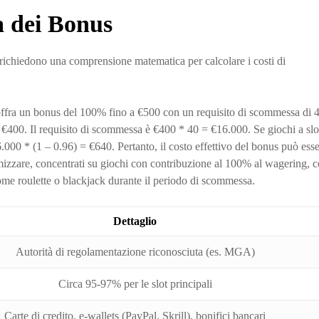
a dei Bonus
richiedono una comprensione matematica per calcolare i costi di
ra un bonus del 100% fino a €500 con un requisito di scommessa di 
i €400. Il requisito di scommessa è €400 * 40 = €16.000. Se giochi a slo
.000 * (1 – 0.96) = €640. Pertanto, il costo effettivo del bonus può ess
timizzare, concentrati su giochi con contribuzione al 100% al wagering, 
come roulette o blackjack durante il periodo di scommessa.
Dettaglio
Autorità di regolamentazione riconosciuta (es. MGA)
Circa 95-97% per le slot principali
Carte di credito, e-wallets (PayPal, Skrill), bonifici bancari