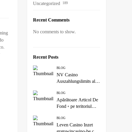
Uncategorized
189
Recent Comments
No comments to show.
aming
do
co.
Recent Posts
BLOG
NV Casino
Auszahlungslimits als
Instrument für
BLOG
verantwortungsvolles
Apărătoare Articol De
Spielen
Fond ◦ pe teritoriul
României Get Free
BLOG
Bonus Superbet
Leven Casino Inzet
gratowincasino-be.com