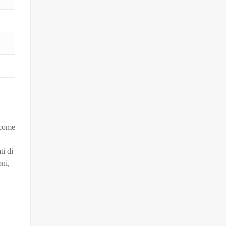
 come
ti di
oni,