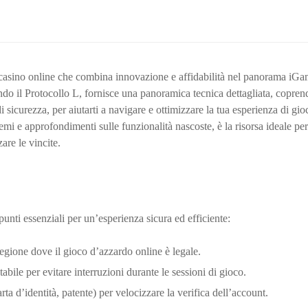
 casino online che combina innovazione e affidabilità nel panorama iG
ndo il Protocollo L, fornisce una panoramica tecnica dettagliata, copren
i sicurezza, per aiutarti a navigare e ottimizzare la tua esperienza di gio
emi e approfondimenti sulle funzionalità nascoste, è la risorsa ideale per
are le vincite.
unti essenziali per un’esperienza sicura ed efficiente:
regione dove il gioco d’azzardo online è legale.
tabile per evitare interruzioni durante le sessioni di gioco.
rta d’identità, patente) per velocizzare la verifica dell’account.