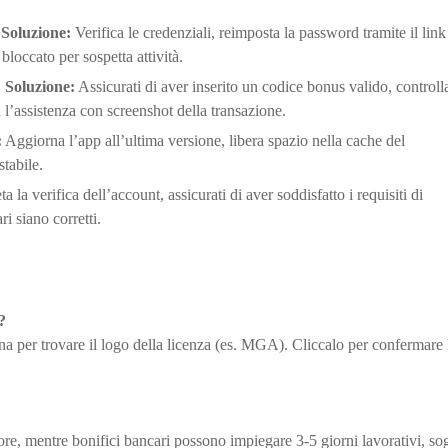
.
Soluzione:
Verifica le credenziali, reimposta la password tramite il link
bloccato per sospetta attività.
.
Soluzione:
Assicurati di aver inserito un codice bonus valido, controlla
a l’assistenza con screenshot della transazione.
:
Aggiorna l’app all’ultima versione, libera spazio nella cache del
tabile.
 la verifica dell’account, assicurati di aver soddisfatto i requisiti di
i siano corretti.
?
gina per trovare il logo della licenza (es. MGA). Cliccalo per confermare 
ore, mentre bonifici bancari possono impiegare 3-5 giorni lavorativi, sog