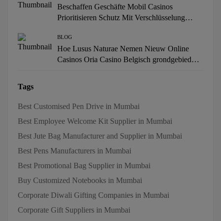
Beschaffen Geschäfte Mobil Casinos
Prioritisieren Schutz Mit Verschlüsselung
Technologie Zum Schutz Ihrer Persönlichen
BLOG
Und Fiskalischen Info . Legzo Casino .
Hoe Lusus Naturae Nemen Nieuw Online
Deutschland Start Winning
Casinos Oria Casino Belgisch grondgebied
Win Big Today
Tags
Best Customised Pen Drive in Mumbai
Best Employee Welcome Kit Supplier in Mumbai
Best Jute Bag Manufacturer and Supplier in Mumbai
Best Pens Manufacturers in Mumbai
Best Promotional Bag Supplier in Mumbai
Buy Customized Notebooks in Mumbai
Corporate Diwali Gifting Companies in Mumbai
Corporate Gift Suppliers in Mumbai