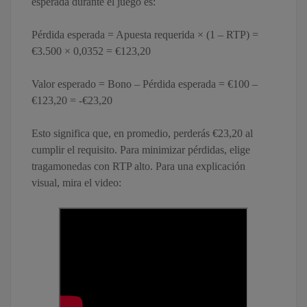
esperada durante el juego es:
Pérdida esperada = Apuesta requerida × (1 – RTP) =
€3.500 × 0,0352 = €123,20
Valor esperado = Bono – Pérdida esperada = €100 –
€123,20 = -€23,20
Esto significa que, en promedio, perderás €23,20 al
cumplir el requisito. Para minimizar pérdidas, elige
tragamonedas con RTP alto. Para una explicación
visual, mira el video: