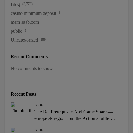
Blog
(2,773)
P
casino minimum deposit
1
F
mem-saab.com
1
.
public
1
D
Uncategorized
189
S
Recent Comments
No comments to show.
Recent Posts
BLOG
The Bet Prerequisite And Game Share —
europeisk region Join the Action shuffle-
casinoer.com
BLOG