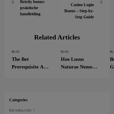
Betcity bonus:
Casino Login
praktische
Bonus – Step-by-
handleiding
Step Guide
Related Articles
BLOG
BLOG
BL
The Bet
Hoe Lusus
B
Prerequisite And
Naturae Nemen
Ge
Game Share —
Nieuw Online
C
europeisk region
Casinos Oria
P
Join the Action
Casino Belgisch
S
shuffle-
grondgebied Win
V
Categories
casinoer.com
Big Today
T
bar-salsa.com
1
S