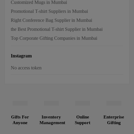
Customized Mugs in Mumbai
Promotional T-shirt Suppliers in Mumbai
Right Conference Bag Supplier in Mumbai
the Best Promotional T-shirt Supplier in Mumbai
Top Corporate Gifting Companies in Mumbai
Instagram
No access token
Gifts For
Inventory
Online
Enterprise
Anyone
Management
Support
Gifting