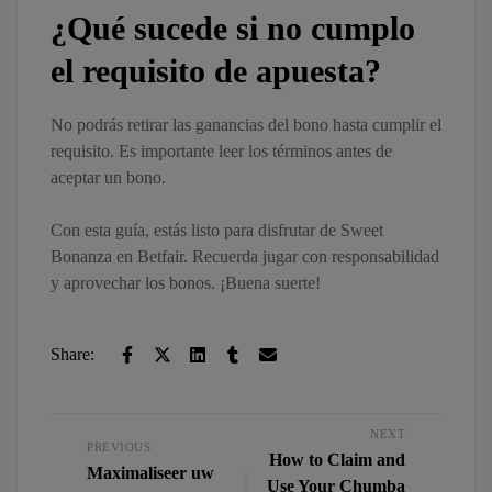
¿Qué sucede si no cumplo
el requisito de apuesta?
No podrás retirar las ganancias del bono hasta cumplir el
requisito. Es importante leer los términos antes de
aceptar un bono.
Con esta guía, estás listo para disfrutar de Sweet
Bonanza en Betfair. Recuerda jugar con responsabilidad
y aprovechar los bonos. ¡Buena suerte!
Share:
NEXT
PREVIOUS
How to Claim and
Maximaliseer uw
Use Your Chumba