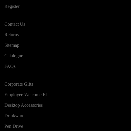
Register
Contact Us
Returns
Sitemap
Catalogue
FAQs
Corporate Gifts
Employee Welcome Kit
Desktop Accessories
Drinkware
Pen Drive