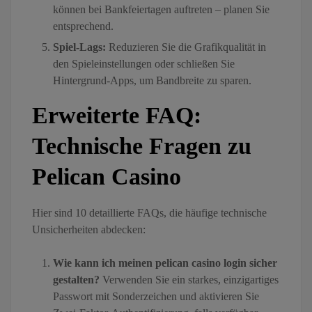
können bei Bankfeiertagen auftreten – planen Sie
entsprechend.
Spiel-Lags:
Reduzieren Sie die Grafikqualität in
den Spieleinstellungen oder schließen Sie
Hintergrund-Apps, um Bandbreite zu sparen.
Erweiterte FAQ:
Technische Fragen zu
Pelican Casino
Hier sind 10 detaillierte FAQs, die häufige technische
Unsicherheiten abdecken:
Wie kann ich meinen pelican casino login sicher
gestalten?
Verwenden Sie ein starkes, einzigartiges
Passwort mit Sonderzeichen und aktivieren Sie