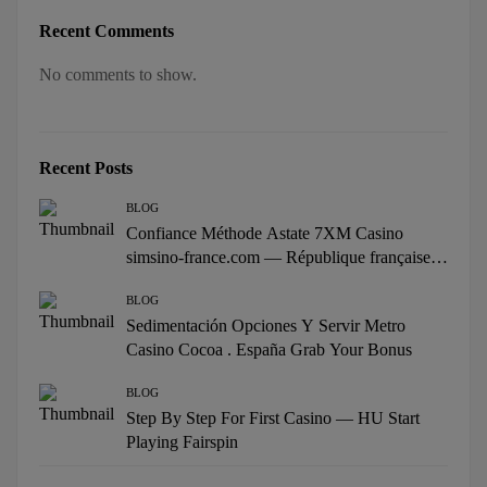
Recent Comments
No comments to show.
Recent Posts
BLOG
Confiance Méthode Astate 7XM Casino
simsino-france.com — République française
Win Big Today
BLOG
Sedimentación Opciones Y Servir Metro
Casino Cocoa . España Grab Your Bonus
BLOG
Step By Step For First Casino — HU Start
Playing Fairspin