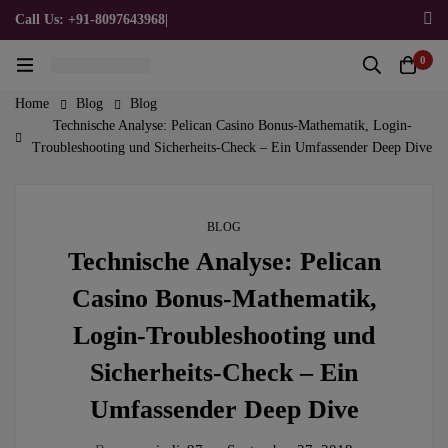
Call Us: +91-8097643968
|
Email Us: admin@allpromotionalgifts.com
0
Home
Blog
Blog
Technische Analyse: Pelican Casino Bonus-Mathematik, Login-
Troubleshooting und Sicherheits-Check – Ein Umfassender Deep Dive
BLOG
Technische Analyse: Pelican
Casino Bonus-Mathematik,
Login-Troubleshooting und
Sicherheits-Check – Ein
Umfassender Deep Dive