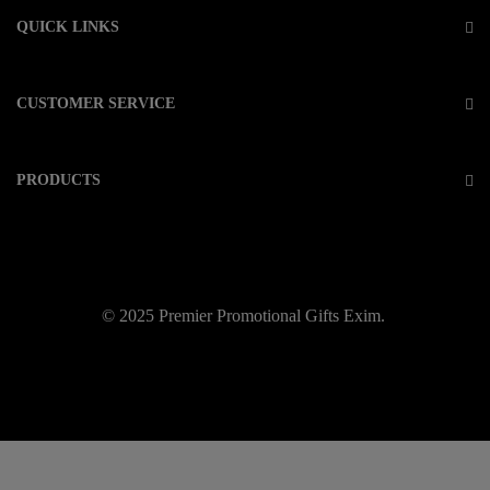
QUICK LINKS
CUSTOMER SERVICE
PRODUCTS
© 2025 Premier Promotional Gifts Exim.