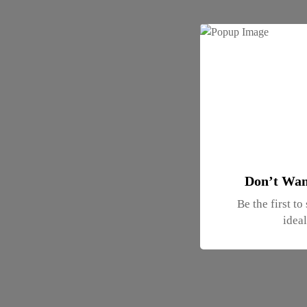
Don’t Wan
Be the first to
idea