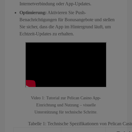
Internetverbindung oder App-Updates.
Optimierung:
Aktivieren Sie Push-
Benachrichtigungen für Bonusangebote und stellen
Sie sicher, dass die App im Hintergrund läuft, um
Echtzeit-Updates zu erhalten.
Video 1: Tutorial zur Pelican Casino App-
Einrichtung und Nutzung – visuelle
Unterstützung für technische Schritte.
Tabelle 1: Technische Spezifikationen von Pelican Casi