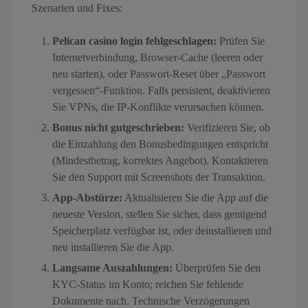
Szenarien und Fixes:
Pelican casino login fehlgeschlagen:
Prüfen Sie
Internetverbindung, Browser-Cache (leeren oder
neu starten), oder Passwort-Reset über „Passwort
vergessen“-Funktion. Falls persistent, deaktivieren
Sie VPNs, die IP-Konflikte verursachen können.
Bonus nicht gutgeschrieben:
Verifizieren Sie, ob
die Einzahlung den Bonusbedingungen entspricht
(Mindestbetrag, korrektes Angebot). Kontaktieren
Sie den Support mit Screenshots der Transaktion.
App-Abstürze:
Aktualisieren Sie die App auf die
neueste Version, stellen Sie sicher, dass genügend
Speicherplatz verfügbar ist, oder deinstallieren und
neu installieren Sie die App.
Langsame Auszahlungen:
Überprüfen Sie den
KYC-Status im Konto; reichen Sie fehlende
Dokumente nach. Technische Verzögerungen