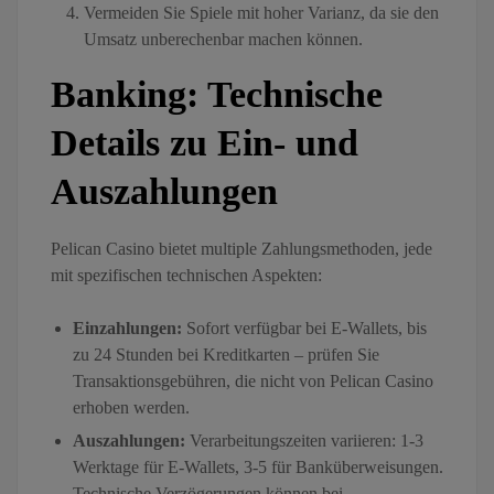
Vermeiden Sie Spiele mit hoher Varianz, da sie den
Umsatz unberechenbar machen können.
Banking: Technische
Details zu Ein- und
Auszahlungen
Pelican Casino bietet multiple Zahlungsmethoden, jede
mit spezifischen technischen Aspekten:
Einzahlungen:
Sofort verfügbar bei E-Wallets, bis
zu 24 Stunden bei Kreditkarten – prüfen Sie
Transaktionsgebühren, die nicht von Pelican Casino
erhoben werden.
Auszahlungen:
Verarbeitungszeiten variieren: 1-3
Werktage für E-Wallets, 3-5 für Banküberweisungen.
Technische Verzögerungen können bei