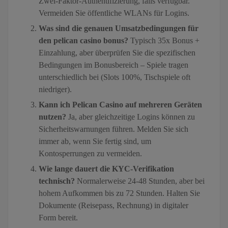
Zwei-Faktor-Authentifizierung, falls verfügbar.
Vermeiden Sie öffentliche WLANs für Logins.
Was sind die genauen Umsatzbedingungen für
den pelican casino bonus?
Typisch 35x Bonus +
Einzahlung, aber überprüfen Sie die spezifischen
Bedingungen im Bonusbereich – Spiele tragen
unterschiedlich bei (Slots 100%, Tischspiele oft
niedriger).
Kann ich Pelican Casino auf mehreren Geräten
nutzen?
Ja, aber gleichzeitige Logins können zu
Sicherheitswarnungen führen. Melden Sie sich
immer ab, wenn Sie fertig sind, um
Kontosperrungen zu vermeiden.
Wie lange dauert die KYC-Verifikation
technisch?
Normalerweise 24-48 Stunden, aber bei
hohem Aufkommen bis zu 72 Stunden. Halten Sie
Dokumente (Reisepass, Rechnung) in digitaler
Form bereit.