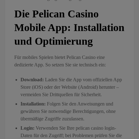
Die Pelican Casino
Mobile App: Installation
und Optimierung
Für mobiles Spielen bietet Pelican Casino eine
dedizierte App. So setzen Sie sie technisch ein:
Download:
Laden Sie die App vom offiziellen App
Store (iOS) oder der Website (Android) herunter –
vermeiden Sie Drittquellen für Sicherheit.
Installation:
Folgen Sie den Anweisungen und
gewähren Sie notwendige Berechtigungen, ohne
übermäßige Zugriffe zuzulassen.
Login:
Verwenden Sie Ihre pelican casino login-
Daten für den Zugriff; bei Problemen prüfen Sie die