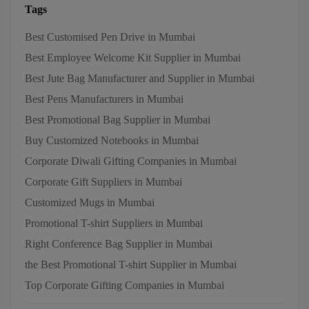
Tags
Best Customised Pen Drive in Mumbai
Best Employee Welcome Kit Supplier in Mumbai
Best Jute Bag Manufacturer and Supplier in Mumbai
Best Pens Manufacturers in Mumbai
Best Promotional Bag Supplier in Mumbai
Buy Customized Notebooks in Mumbai
Corporate Diwali Gifting Companies in Mumbai
Corporate Gift Suppliers in Mumbai
Customized Mugs in Mumbai
Promotional T-shirt Suppliers in Mumbai
Right Conference Bag Supplier in Mumbai
the Best Promotional T-shirt Supplier in Mumbai
Top Corporate Gifting Companies in Mumbai