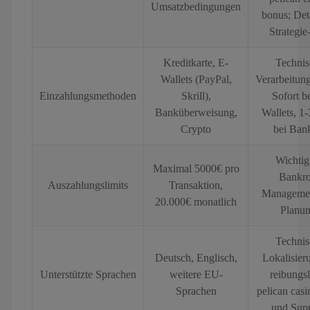
Umsatzbedingungen
bonus; Det
Strategie-
Kreditkarte, E-
Technis
Wallets (PayPal,
Verarbeitung
Einzahlungsmethoden
Skrill),
Sofort b
Banküberweisung,
Wallets, 1
Crypto
bei Ban
Wichtig
Maximal 5000€ pro
Bankro
Auszahlungslimits
Transaktion,
Manageme
20.000€ monatlich
Planun
Technis
Deutsch, Englisch,
Lokalisier
Unterstützte Sprachen
weitere EU-
reibungs
Sprachen
pelican casi
und Supp