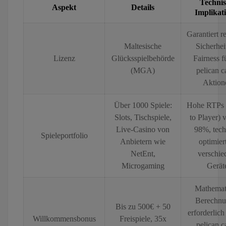
Technis
Aspekt
Details
Implikat
Garantiert re
Maltesische
Sicherhei
Lizenz
Glücksspielbehörde
Fairness fü
(MGA)
pelican c
Aktion
Über 1000 Spiele:
Hohe RTPs 
Slots, Tischspiele,
to Player) 
Live-Casino von
98%, tech
Spieleportfolio
Anbietern wie
optimiert
NetEnt,
verschie
Microgaming
Gerät
Mathemat
Berechn
Bis zu 500€ + 50
erforderlich
Willkommensbonus
Freispiele, 35x
pelican c