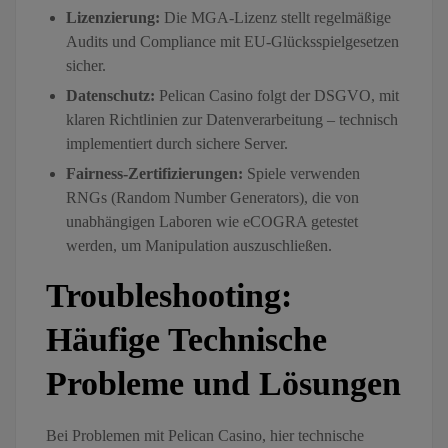
Lizenzierung:
Die MGA-Lizenz stellt regelmäßige
Audits und Compliance mit EU-Glücksspielgesetzen
sicher.
Datenschutz:
Pelican Casino folgt der DSGVO, mit
klaren Richtlinien zur Datenverarbeitung – technisch
implementiert durch sichere Server.
Fairness-Zertifizierungen:
Spiele verwenden
RNGs (Random Number Generators), die von
unabhängigen Laboren wie eCOGRA getestet
werden, um Manipulation auszuschließen.
Troubleshooting:
Häufige Technische
Probleme und Lösungen
Bei Problemen mit Pelican Casino, hier technische