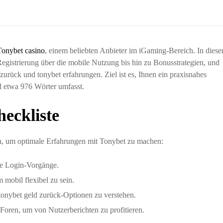
Tonybet casino
, einem beliebten Anbieter im iGaming-Bereich. In diese
egistrierung über die mobile Nutzung bis hin zu Bonusstrategien, und
 zurück und tonybet erfahrungen. Ziel ist es, Ihnen ein praxisnahes
d etwa 976 Wörter umfasst.
eckliste
ten, um optimale Erfahrungen mit Tonybet zu machen:
ile Login-Vorgänge.
 mobil flexibel zu sein.
tonybet geld zurück-Optionen zu verstehen.
 Foren, um von Nutzerberichten zu profitieren.