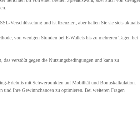
er berichten oft von einer breiten Spielauswahl, aber auch von strenge
en.
SL-Verschlüsselung und ist lizenziert, aber halten Sie sie stets aktualisi
thode, von wenigen Stunden bei E-Wallets bis zu mehreren Tagen bei
, das verstößt gegen die Nutzungsbedingungen und kann zu
ng-Erlebnis mit Schwerpunkten auf Mobilität und Bonuskalkulation.
en und Ihre Gewinnchancen zu optimieren. Bei weiteren Fragen