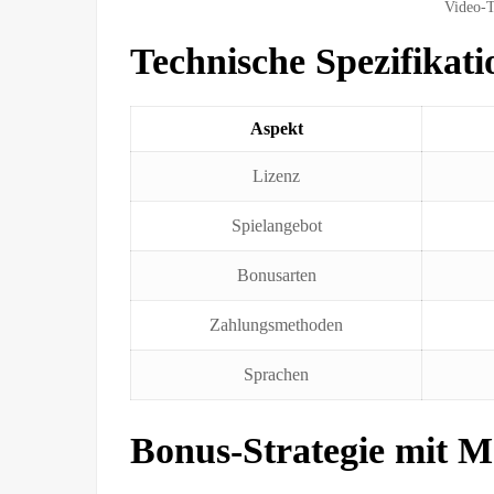
Video-T
Technische Spezifikat
Aspekt
Lizenz
Spielangebot
Bonusarten
Zahlungsmethoden
Sprachen
Bonus-Strategie mit M