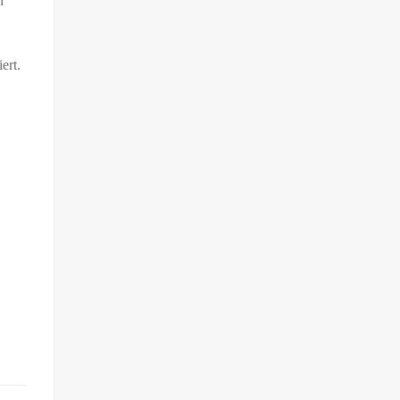
n
ert.