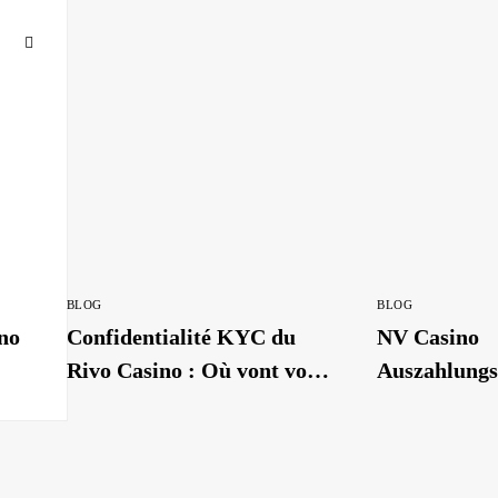
BLOG
BLOG
no
Confidentialité KYC du
NV Casino
Rivo Casino : Où vont vos
Auszahlungsl
documents
Instrument 
verantwortu
Spielen