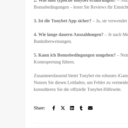
2. Was sind typische tonybet erfahrungen?
– Nutz
Bonusbedingungen – lesen Sie Reviews für Einsicht
3. Ist die Tonybet App sicher?
– Ja, sie verwendet S
4. Wie lange dauern Auszahlungen?
– Je nach Me
Banküberweisungen.
5. Kann ich Bonusbedingungen umgehen?
– Nein
Kontosperrung führen.
Zusammenfassend bietet Tonybet ein robustes iGami
Nutzen Sie diesen Leitfaden, um Fehler zu vermeid
konsultieren Sie die offizielle Tonybet-Hilfeseite.
Share: