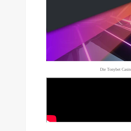
Die Tonybet Casin