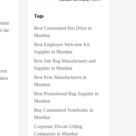
forme free žetónov
Tags
mular
Best Customised Pen Drive in
f die
Mumbai
Best Employee Welcome Kit
Supplier in Mumbai
Best Jute Bag Manufacturer and
Supplier in Mumbai
eren
Best Pens Manufacturers in
allen
Mumbai
Best Promotional Bag Supplier in
Mumbai
Buy Customized Notebooks in
Mumbai
Corporate Diwali Gifting
Companies in Mumbai