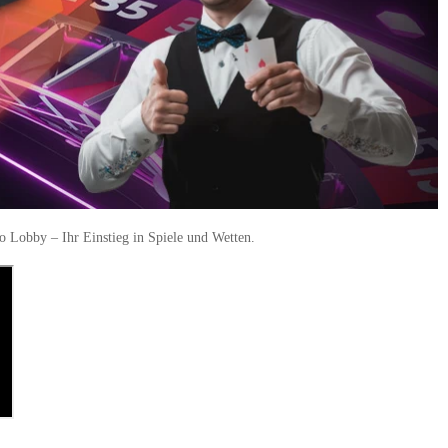
o Lobby – Ihr Einstieg in Spiele und Wetten.