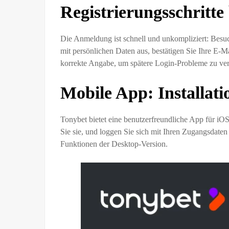
Registrierungsschritte
Die Anmeldung ist schnell und unkompliziert: Besuch
mit persönlichen Daten aus, bestätigen Sie Ihre E-M
korrekte Angabe, um spätere Login-Probleme zu ve
Mobile App: Installat
Tonybet bietet eine benutzerfreundliche App für iOS 
Sie sie, und loggen Sie sich mit Ihren Zugangsdaten
Funktionen der Desktop-Version.