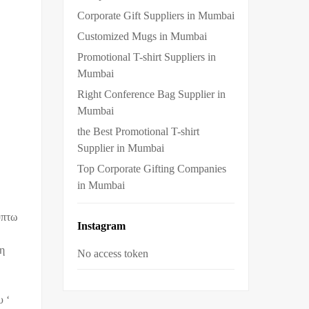
Corporate Gift Suppliers in Mumbai
Customized Mugs in Mumbai
Promotional T-shirt Suppliers in
Mumbai
Right Conference Bag Supplier in
Mumbai
the Best Promotional T-shirt
Supplier in Mumbai
Top Corporate Gifting Companies
in Mumbai
ύπτω
Instagram
ψη
No access token
 ‘