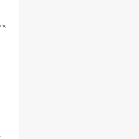
κός
.