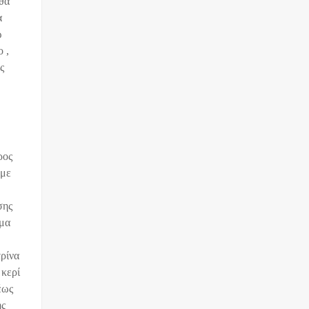
 θα
α
ω
 ,
ς
ρος
υμε
σης
μμα
τρίνα
 κερί
έως
ης