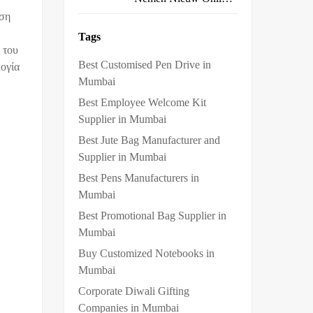
Schutz Ihrer
Casinos Oria Casino
Persönlichen Und
ηση
Belgisch grondgebied
Fiskalischen Info .
Tags
Win Big Today
Legzo Casino .
 του
Deutschland Start
Best Customised Pen Drive in
ογία
Winning
Mumbai
Best Employee Welcome Kit
Supplier in Mumbai
Best Jute Bag Manufacturer and
Supplier in Mumbai
Best Pens Manufacturers in
Mumbai
Best Promotional Bag Supplier in
Mumbai
Buy Customized Notebooks in
Mumbai
Corporate Diwali Gifting
Companies in Mumbai