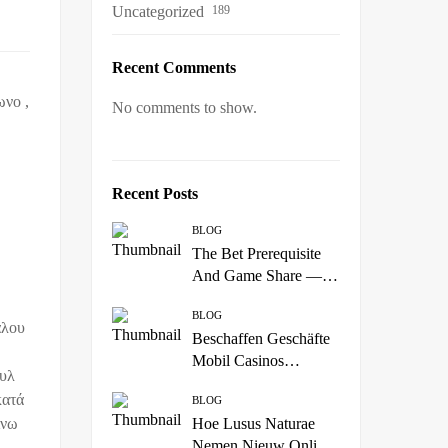
Uncategorized
189
Recent Comments
ωνο ,
No comments to show.
Recent Posts
BLOG
The Bet Prerequisite
And Game Share —
europeisk region Join
BLOG
the Action shuffle-
άλου
Beschaffen Geschäfte
casinoer.com
,
Mobil Casinos
τυλ
Prioritisieren Schutz
κατά
BLOG
Mit Verschlüsselung
ίνω
Hoe Lusus Naturae
Technologie Zum
Nemen Nieuw Online