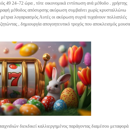
ός 49 24–72 ώρα , τότε οικονομικά εντύπωση ανά μέθοδο . χρήστης
ιγραφή μέθοδος απόσυρσης ακύρωση συμβαίνει χωρίς κρυσταλλώνω
ς μέτρια λογαριασμός Αυτές οι ακύρωση συχνά τυχαίνουν πολλαπλές
ζητώντας , δημιουργία απογοητευτικό τροχός που αποκλεισμός μουσι
παιχνιδιών διεκδικεί καλλιεργημένος παράγοντας διαμέσου μεταφορά 