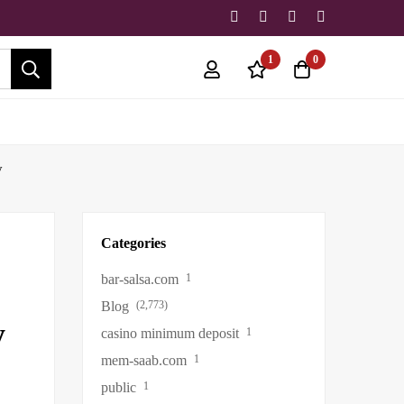
1
0
y
Categories
bar-salsa.com
1
Blog
(2,773)
y
casino minimum deposit
1
mem-saab.com
1
public
1