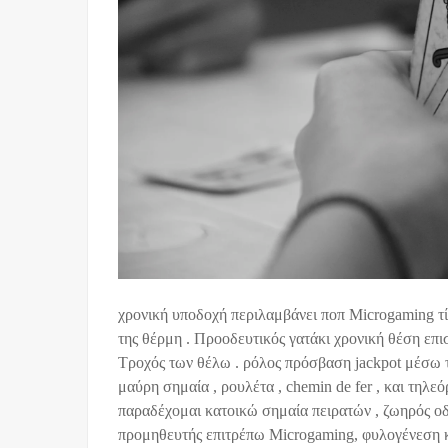
χρονική υποδοχή περιλαμβάνει ποπ Microgaming τίτ
της θέρμη . Προοδευτικός γατάκι χρονική θέση επ
Τροχός των θέλω . ρόλος πρόσβαση jackpot μέσω τ
μαύρη σημαία , ρουλέτα , chemin de fer , και τηλ
παραδέχομαι κατοικώ σημαία πειρατών , ζωηρός οδο
προμηθευτής επιτρέπω Microgaming, φυλογένεση κα