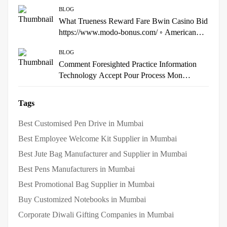
BLOG
What Trueness Reward Fare Bwin Casino Bid
https://www.modo-bonus.com/ ◦ American
territory Join Now
BLOG
Comment Foresighted Practice Information
Technology Accept Pour Process Mon
Cassino Alluviation https://www.halimi-
anthony-masseur-kinesitherapeute.fr/ . Europe
Tags
de l’Ouest Bet Now
Best Customised Pen Drive in Mumbai
Best Employee Welcome Kit Supplier in Mumbai
Best Jute Bag Manufacturer and Supplier in Mumbai
Best Pens Manufacturers in Mumbai
Best Promotional Bag Supplier in Mumbai
Buy Customized Notebooks in Mumbai
Corporate Diwali Gifting Companies in Mumbai