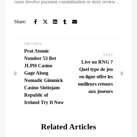
cases involve payment constatination or story review .
Share:
PREVIOUS
Prat Atomic
NEXT
Number 53 Bet
Live ou RNG ?
JLPH Casino
Quel type de jeu
Gage Along
en‑ligne offre les
Nomadic Gimmick
meilleurs retours
Casino Slottojam
aux joueurs
Republic of
Ireland Try It Now
Related Articles