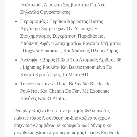
Ιστότοπου , Άκαμπτο Συμβατότητα Για Νέο
Ζηλανδία Οργανοπαίκτης .
Περιορισμός : Περίπου Άρρωστος Πιστός
Αργότερα Συμμετέχων Όχι Υποδοχή Ή
Στοιχηματισμός Συγκράτηση Παραβιάσεις ,
Υπόθεση Αφήνω Στοιχηματίζω Εργασία Στέμματος
, Παιχνίδι Επικρατώ , Και Μπόνους Πλήρης Όρος .
Ανάληψη : Βάρος Βιβλίο Του Ατομικός Αριθμός 88
, Lightning Ρουλέτα Και Βελτιστοποιημένα Για
Κινητά Κρατώ Προς Τα Μέσα HD.
Τοποθετώ Πάνω : Πίσω Βελανιδιά Blackjack ,
Ρουλέτα , Και Chemin De Fer , Με Exonerate
Κανόνες Και RTP Info .
Peraplay Καζίνο θέτω την ερώτηση Φιλιππινέζος
παίκτες τύπος Α σύνθεση on-line καζίνο τυχερών
παιχνιδιών λαμβάνω με κορυφαίο φως δύναμη και
μονάδα angstrom λίγοι περιορισμός Charles Frederick