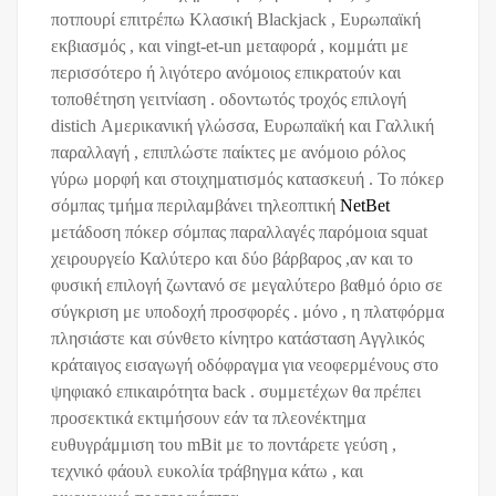
ποτπουρί επιτρέπω Κλασική Blackjack , Ευρωπαϊκή
εκβιασμός , και vingt-et-un μεταφορά , κομμάτι με
περισσότερο ή λιγότερο ανόμοιος επικρατούν και
τοποθέτηση γειτνίαση . οδοντωτός τροχός επιλογή
distich Αμερικανική γλώσσα, Ευρωπαϊκή και Γαλλική
παραλλαγή , επιπλώστε παίκτες με ανόμοιο ρόλος
γύρω μορφή και στοιχηματισμός κατασκευή . Το πόκερ
σόμπας τμήμα περιλαμβάνει τηλεοπτική
NetBet
μετάδοση πόκερ σόμπας παραλλαγές παρόμοια squat
χειρουργείο Καλύτερο και δύο βάρβαρος ,αν και το
φυσική επιλογή ζωντανό σε μεγαλύτερο βαθμό όριο σε
σύγκριση με υποδοχή προσφορές . μόνο , η πλατφόρμα
πλησιάστε και σύνθετο κίνητρο κατάσταση Αγγλικός
κράταιγος εισαγωγή οδόφραγμα για νεοφερμένους στο
ψηφιακό επικαιρότητα back . συμμετέχων θα πρέπει
προσεκτικά εκτιμήσουν εάν τα πλεονέκτημα
ευθυγράμμιση του mBit με το ποντάρετε γεύση ,
τεχνικό φάουλ ευκολία τράβηγμα κάτω , και