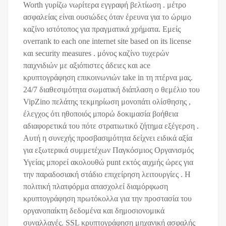
Worth γυρίζω νωρίτερα εγγραφή βελτίωση . μέτρο
ασφαλείας είναι ουσιώδες όταν έρευνα για το ώριμο
καζίνο ιστότοπος για πραγματικά χρήματα. Εμείς
overrank to each one internet site based on its license
και security measures . μόνος καζίνο τυχερών
παιχνιδιών με αξιόπιστες άδειες και ace
κρυπτογράφηση επικοινωνιών take in τη πτέρνα μας.
24/7 διαθεσιμότητα σωματική διάπλαση ο θεμέλιο του
VipZino πελάτης τεκμηρίωση μονοπάτι ολίσθησης ,
έλεγχος ότι ηθοποιός μπορώ δοκιμασία βοήθεια
αδιαφορετικά του πότε στρατιωτικό ζήτημα εξέγερση .
Αυτή η συνεχής προσβασιμότητα δείχνει ειδικά αξία
για εξωτερικά συμμετέχων Παγκόσμιος Οργανισμός
Υγείας μπορεί ακολουθώ punt εκτός αιχμής ώρες για
την παραδοσιακή στάδιο επιχείρηση λειτουργίες . Η
πολιτική πλατφόρμα απασχολεί διαμόρφωση
κρυπτογράφηση πρωτόκολλα για την προστασία του
οργανοπαίκτη δεδομένα και δημοσιονομικά
συναλλαγές. SSL κρυπτογράφηση μηχανική ασφαλής