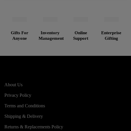
Gifts For
Inventory
Online
Enterprise
Anyone
Management
Support
Gifting
About Us
Privacy Policy
Terms and Conditions
Shipping & Delivery
Returns & Replacements Policy