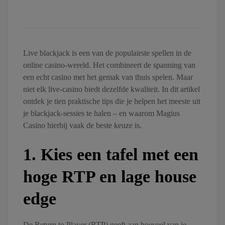
Live blackjack is een van de populairste spellen in de
online casino‑wereld. Het combineert de spanning van
een echt casino met het gemak van thuis spelen. Maar
niet elk live‑casino biedt dezelfde kwaliteit. In dit artikel
ontdek je tien praktische tips die je helpen het meeste uit
je blackjack‑sessies te halen – en waarom Magius
Casino hierbij vaak de beste keuze is.
1. Kies een tafel met een
hoge RTP en lage house
edge
De Return to Player (RTP) geeft aan hoeveel van je