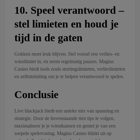
10. Speel verantwoord –
stel limieten en houd je
tijd in de gaten
Gokken moet leuk blijven. Stel vooraf een verlies‑ en
winstlimiet in, en neem regelmatig pauzes. Magius
Casino biedt tools zoals stortingslimieten, verlieslimieten
en zelfuitsluiting om je te helpen verantwoord te spelen.
Conclusie
Live blackjack biedt een unieke mix van spanning en
strategie. Door de bovenstaande tien tips te volgen,
maximaliseer je je winstkansen en geniet je van een
soepele spelervaring. Magius Casino blinkt uit op