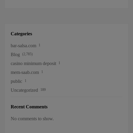
Categories
bar-salsa.com
1
Blog
(2,785)
casino minimum deposit
1
mem-saab.com
1
public
1
Uncategorized
189
Recent Comments
No comments to show.