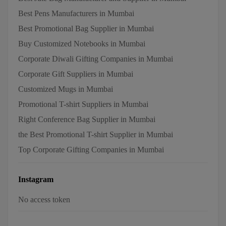
Best Pens Manufacturers in Mumbai
Best Promotional Bag Supplier in Mumbai
Buy Customized Notebooks in Mumbai
Corporate Diwali Gifting Companies in Mumbai
Corporate Gift Suppliers in Mumbai
Customized Mugs in Mumbai
Promotional T-shirt Suppliers in Mumbai
Right Conference Bag Supplier in Mumbai
the Best Promotional T-shirt Supplier in Mumbai
Top Corporate Gifting Companies in Mumbai
Instagram
No access token