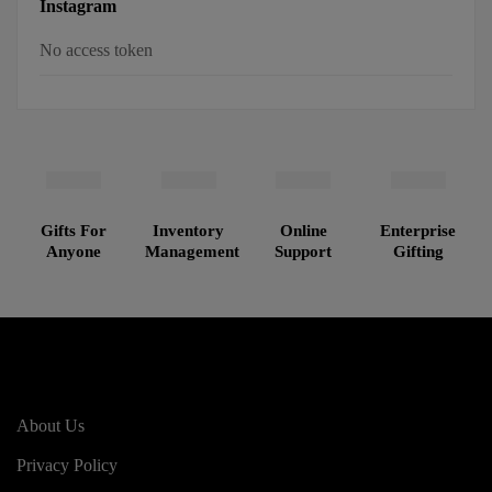
Instagram
No access token
Gifts For
Inventory
Online
Enterprise
Anyone
Management
Support
Gifting
About Us
Privacy Policy