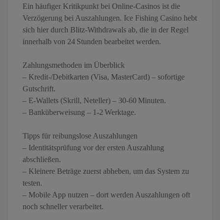
Ein häufiger Kritikpunkt bei Online‑Casinos ist die
Verzögerung bei Auszahlungen. Ice Fishing Casino hebt
sich hier durch Blitz‑Withdrawals ab, die in der Regel
innerhalb von 24 Stunden bearbeitet werden.
Zahlungsmethoden im Überblick
– Kredit‑/Debitkarten (Visa, MasterCard) – sofortige
Gutschrift.
– E‑Wallets (Skrill, Neteller) – 30‑60 Minuten.
– Banküberweisung – 1‑2 Werktage.
Tipps für reibungslose Auszahlungen
– Identitätsprüfung vor der ersten Auszahlung
abschließen.
– Kleinere Beträge zuerst abheben, um das System zu
testen.
– Mobile App nutzen – dort werden Auszahlungen oft
noch schneller verarbeitet.