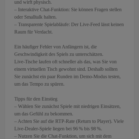
und wirft physisch.
– Interaktive Chat‑Funktion: Sie können Fragen stellen
oder Smalltalk halten.
– Transparente Spielabläufe: Der Live‑Feed lässt keinen
Raum für Verdacht.
Ein häufiger Fehler von Anfängern ist, die
Geschwindigkeit des Spiels zu unterschätzen.
Live‑Tische laufen oft schneller als das, was Sie von
einem virtuellen Tisch gewohnt sind. Deshalb sollten
Sie zunächst ein paar Runden im Demo‑Modus testen,
um das Tempo zu spüren.
Tipps für den Einstieg
– Wählen Sie zunächst Spiele mit niedrigen Einsätzen,
um das Gefühl zu bekommen.
– Achten Sie auf die RTP‑Rate (Return to Player). Viele
Live‑Dealer‑Spiele liegen bei 96 % bis 98 %.
– Nutzen Sie die Chat‑Funktion, um sich mit dem