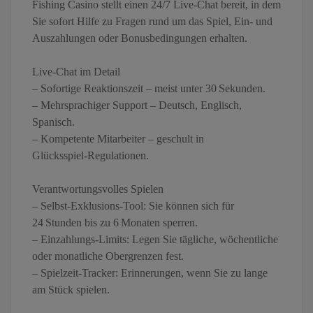
Fishing Casino stellt einen 24/7 Live‑Chat bereit, in dem
Sie sofort Hilfe zu Fragen rund um das Spiel, Ein‑ und
Auszahlungen oder Bonusbedingungen erhalten.
Live‑Chat im Detail
– Sofortige Reaktionszeit – meist unter 30 Sekunden.
– Mehrsprachiger Support – Deutsch, Englisch,
Spanisch.
– Kompetente Mitarbeiter – geschult in
Glücksspiel‑Regulationen.
Verantwortungsvolles Spielen
– Selbst‑Exklusions‑Tool: Sie können sich für
24 Stunden bis zu 6 Monaten sperren.
– Einzahlungs‑Limits: Legen Sie tägliche, wöchentliche
oder monatliche Obergrenzen fest.
– Spielzeit‑Tracker: Erinnerungen, wenn Sie zu lange
am Stück spielen.