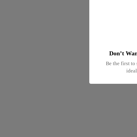
Don’t Wan
Be the first to
idea