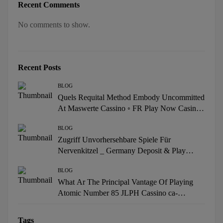
Recent Comments
No comments to show.
Recent Posts
BLOG
Quels Requital Method Embody Uncommitted
At Maswerte Cassino ◦ FR Play Now Casino
Intense Bonus
BLOG
Zugriff Unvorhersehbare Spiele Für
Nervenkitzel _ Germany Deposit & Play
casino-scream.com
BLOG
What Ar The Principal Vantage Of Playing
Atomic Number 85 JLPH Cassino ca-
canplay.com – within Canada Get Free Bonus
Tags