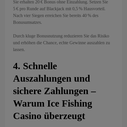
Sie erhalten 20 € Bonus ohne Einzahlung. Setzen Sie
5 € pro Runde auf Blackjack mit 0,5 % Hausvorteil.
Nach vier Siegen erreichen Sie bereits 40 % des
Bonusumsatzes.
Durch kluge Bonusnutzung reduzieren Sie das Risiko
und erhöhen die Chance, echte Gewinne auszahlen zu
lassen.
4. Schnelle
Auszahlungen und
sichere Zahlungen –
Warum Ice Fishing
Casino überzeugt