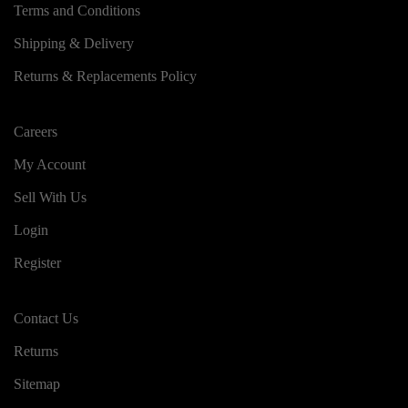
Terms and Conditions
Shipping & Delivery
Returns & Replacements Policy
Careers
My Account
Sell With Us
Login
Register
Contact Us
Returns
Sitemap