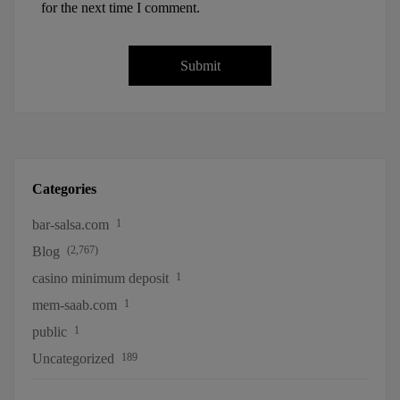
for the next time I comment.
Categories
bar-salsa.com
1
Blog
(2,767)
casino minimum deposit
1
mem-saab.com
1
public
1
Uncategorized
189