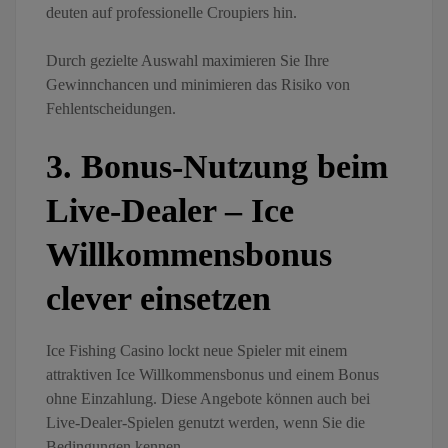
deuten auf professionelle Croupiers hin.
Durch gezielte Auswahl maximieren Sie Ihre
Gewinnchancen und minimieren das Risiko von
Fehlentscheidungen.
3. Bonus‑Nutzung beim
Live‑Dealer – Ice
Willkommensbonus
clever einsetzen
Ice Fishing Casino lockt neue Spieler mit einem
attraktiven Ice Willkommensbonus und einem Bonus
ohne Einzahlung. Diese Angebote können auch bei
Live‑Dealer‑Spielen genutzt werden, wenn Sie die
Bedingungen kennen.