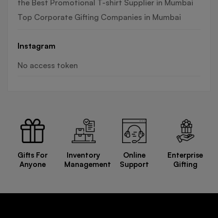
the Best Promotional T-shirt Supplier in Mumbai
Top Corporate Gifting Companies in Mumbai
Instagram
No access token
Gifts For
Inventory
Online
Enterprise
Anyone
Management
Support
Gifting