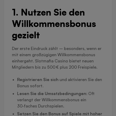
1. Nutzen Sie den
Willkommensbonus
gezielt
Der erste Eindruck zählt – besonders, wenn er
mit einem großzügigen Willkommensbonus
einhergeht. Slotmafia Casino bietet neuen
Mitgliedern bis zu 500 € plus 200 Freispiele.
Registrieren Sie sich
und aktivieren Sie den
Bonus sofort.
Lesen Sie die Umsatzbedingungen
: Oft
verlangt der Willkommensbonus ein
30‑faches Durchspielen.
Setzen Sie den Bonus auf Spiele mit hoher