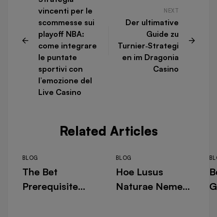
vincenti per le
NEXT
scommesse sui
Der ultimative
playoff NBA:
Guide zu
come integrare
Turnier‑Strategi
le puntate
en im Dragonia
sportivi con
Casino
l’emozione del
Live Casino
Related Articles
BLOG
BLOG
B
The Bet
Hoe Lusus
B
Prerequisite
Naturae Nemen
Ge
And Game
Nieuw Online
C
Share —
Casinos Oria
P