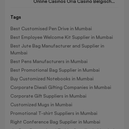
Online Casinos Oria Casino Belgisch
Deutschland Start Winning
grondgebied Win Big Today
Tags
Best Customised Pen Drive in Mumbai
Best Employee Welcome Kit Supplier in Mumbai
Best Jute Bag Manufacturer and Supplier in
Mumbai
Best Pens Manufacturers in Mumbai
Best Promotional Bag Supplier in Mumbai
Buy Customized Notebooks in Mumbai
Corporate Diwali Gifting Companies in Mumbai
Corporate Gift Suppliers in Mumbai
Customized Mugs in Mumbai
Promotional T-shirt Suppliers in Mumbai
Right Conference Bag Supplier in Mumbai