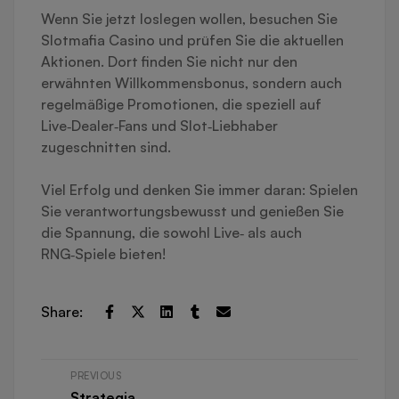
Wenn Sie jetzt loslegen wollen, besuchen Sie
Slotmafia Casino und prüfen Sie die aktuellen
Aktionen. Dort finden Sie nicht nur den
erwähnten Willkommensbonus, sondern auch
regelmäßige Promotionen, die speziell auf
Live‑Dealer‑Fans und Slot‑Liebhaber
zugeschnitten sind.
Viel Erfolg und denken Sie immer daran: Spielen
Sie verantwortungsbewusst und genießen Sie
die Spannung, die sowohl Live‑ als auch
RNG‑Spiele bieten!
Share:
PREVIOUS
Strategia