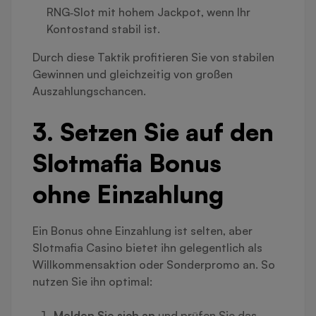
RNG‑Slot mit hohem Jackpot, wenn Ihr
Kontostand stabil ist.
Durch diese Taktik profitieren Sie von stabilen
Gewinnen und gleichzeitig von großen
Auszahlungschancen.
3. Setzen Sie auf den
Slotmafia Bonus
ohne Einzahlung
Ein Bonus ohne Einzahlung ist selten, aber
Slotmafia Casino bietet ihn gelegentlich als
Willkommensaktion oder Sonderpromo an. So
nutzen Sie ihn optimal:
Melden Sie sich an
und prüfen Sie das