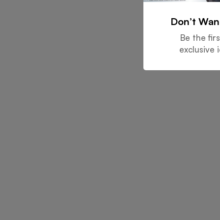
Don’t Wan
Be the fir
exclusive