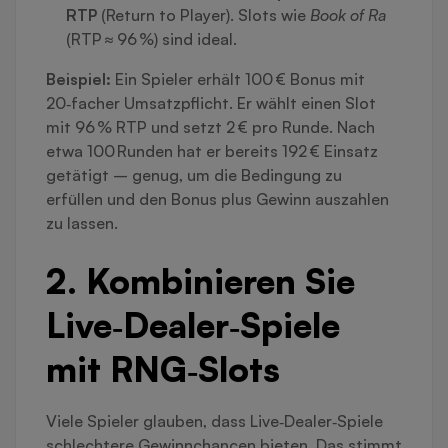
RTP
(Return to Player). Slots wie
Book of Ra
(RTP ≈ 96 %) sind ideal.
Beispiel:
Ein Spieler erhält 100 € Bonus mit
20‑facher Umsatzpflicht. Er wählt einen Slot
mit 96 % RTP und setzt 2 € pro Runde. Nach
etwa 100 Runden hat er bereits 192 € Einsatz
getätigt – genug, um die Bedingung zu
erfüllen und den Bonus plus Gewinn auszahlen
zu lassen.
2. Kombinieren Sie
Live‑Dealer‑Spiele
mit RNG‑Slots
Viele Spieler glauben, dass Live‑Dealer‑Spiele
schlechtere Gewinnchancen bieten. Das stimmt