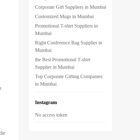
Corporate Gift Suppliers in Mumbai
Customized Mugs in Mumbai
Promotional T-shirt Suppliers in
Mumbai
Right Conference Bag Supplier in
Mumbai
the Best Promotional T-shirt
Supplier in Mumbai
Top Corporate Gifting Companies
in Mumbai
n
Instagram
No access token
die