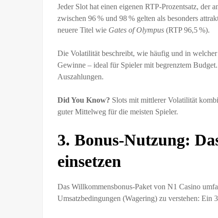
Jeder Slot hat einen eigenen RTP‑Prozentsatz, der a
zwischen 96 % und 98 % gelten als besonders attrak
neuere Titel wie
Gates of Olympus
(RTP 96,5 %).
Die Volatilität beschreibt, wie häufig und in welche
Gewinne – ideal für Spieler mit begrenztem Budget. H
Auszahlungen.
Did You Know?
Slots mit mittlerer Volatilität ko
guter Mittelweg für die meisten Spieler.
3. Bonus‑Nutzung: Da
einsetzen
Das Willkommensbonus‑Paket von N1 Casino umfasst 
Umsatzbedingungen (Wagering) zu verstehen: Ein 35