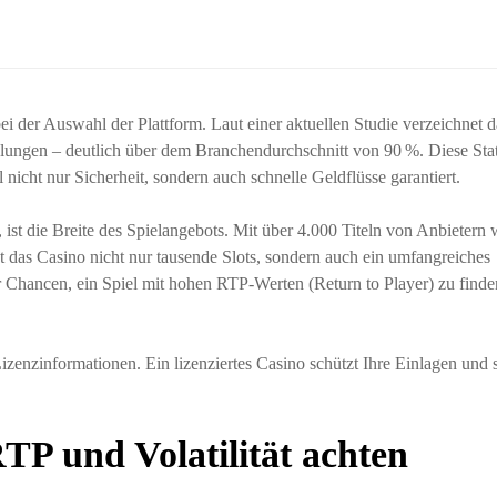
ei der Auswahl der Plattform. Laut einer aktuellen Studie verzeichnet d
ungen – deutlich über dem Branchendurchschnitt von 90 %. Diese Stat
l nicht nur Sicherheit, sondern auch schnelle Geldflüsse garantiert.
 ist die Breite des Spielangebots. Mit über 4.000 Titeln von Anbietern 
 das Casino nicht nur tausende Slots, sondern auch ein umfangreiches
 Chancen, ein Spiel mit hohen RTP‑Werten (Return to Player) zu finde
izenzinformationen. Ein lizenziertes Casino schützt Ihre Einlagen und 
TP und Volatilität achten