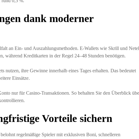
f rund 0,5 %.
lungen dank moderner
elfalt an Ein‑ und Auszahlungsmethoden. E‑Wallets wie Skrill und Netel
n, während Kreditkarten in der Regel 24–48 Stunden benötigen.
lets nutzen, ihre Gewinne innerhalb eines Tages erhalten. Das bedeutet
itere Einsätze.
-Konto nur für Casino‑Transaktionen. So behalten Sie den Überblick übe
ontrollieren.
fristige Vorteile sichern
lohnt regelmäßige Spieler mit exklusiven Boni, schnelleren