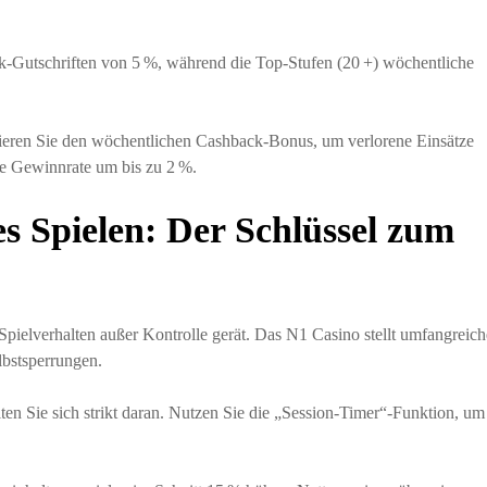
ck‑Gutschriften von 5 %, während die Top‑Stufen (20 +) wöchentliche
ivieren Sie den wöchentlichen Cashback‑Bonus, um verlorene Einsätze
ive Gewinnrate um bis zu 2 %.
s Spielen: Der Schlüssel zum
Spielverhalten außer Kontrolle gerät. Das N1 Casino stellt umfangreich
elbstsperrungen.
ten Sie sich strikt daran. Nutzen Sie die „Session‑Timer“-Funktion, um