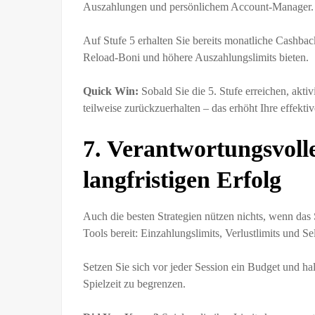
Auszahlungen und persönlichem Account‑Manager.
Auf Stufe 5 erhalten Sie bereits monatliche Cashba
Reload‑Boni und höhere Auszahlungslimits bieten.
Quick Win:
Sobald Sie die 5. Stufe erreichen, akt
teilweise zurückzuerhalten – das erhöht Ihre effekt
7. Verantwortungsvolle
langfristigen Erfolg
Auch die besten Strategien nützen nichts, wenn das 
Tools bereit: Einzahlungslimits, Verlustlimits und S
Setzen Sie sich vor jeder Session ein Budget und hal
Spielzeit zu begrenzen.