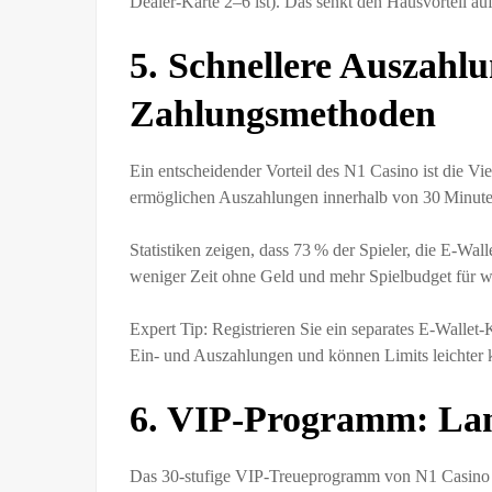
Dealer‑Karte 2–6 ist). Das senkt den Hausvorteil au
5. Schnellere Auszah
Zahlungsmethoden
Ein entscheidender Vorteil des N1 Casino ist die Vi
ermöglichen Auszahlungen innerhalb von 30 Minute
Statistiken zeigen, dass 73 % der Spieler, die E‑Wal
weniger Zeit ohne Geld und mehr Spielbudget für we
Expert Tip: Registrieren Sie ein separates E‑Wallet
Ein‑ und Auszahlungen und können Limits leichter k
6. VIP‑Programm: Lang
Das 30‑stufige VIP‑Treueprogramm von N1 Casino be