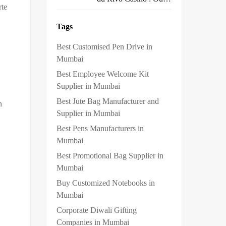
rte
vont vos documents
Tags
Best Customised Pen Drive in
Mumbai
Best Employee Welcome Kit
Supplier in Mumbai
Best Jute Bag Manufacturer and
n
Supplier in Mumbai
Best Pens Manufacturers in
Mumbai
Best Promotional Bag Supplier in
Mumbai
Buy Customized Notebooks in
Mumbai
Corporate Diwali Gifting
Companies in Mumbai