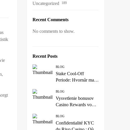
Uncategorized
189
Recent Comments
No comments to show.
as
istik
Recent Posts
wie
BLOG
Stake Cool-Off
n,
Periode: Hvornår man
skal bruge det
BLOG
sorgt
Vysvetlenie bonusov
Casino Rewards vo
forme free žetónov
BLOG
Confidentialité KYC
du Rivo Casino : Où