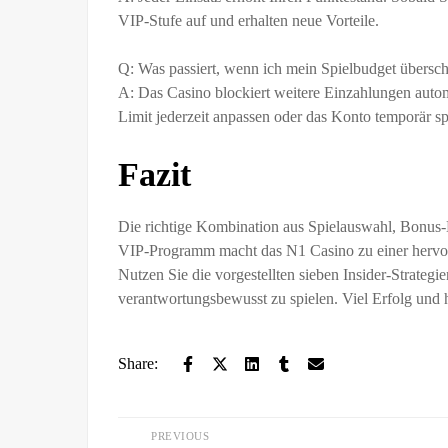
VIP‑Stufe auf und erhalten neue Vorteile.
Q: Was passiert, wenn ich mein Spielbudget übersch
A: Das Casino blockiert weitere Einzahlungen automa
Limit jederzeit anpassen oder das Konto temporär sp
Fazit
Die richtige Kombination aus Spielauswahl, Bonus
VIP‑Programm macht das N1 Casino zu einer hervorr
Nutzen Sie die vorgestellten sieben Insider‑Strateg
verantwortungsbewusst zu spielen. Viel Erfolg und
Share:
PREVIOUS