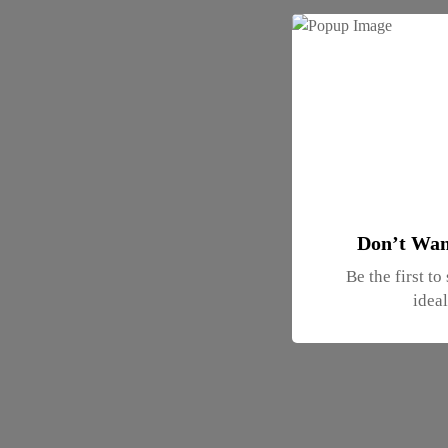
Don’t Wan
Be the first to
idea