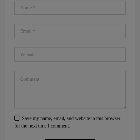
Get Free Bonus
Save my name, email, and website in this browser
for the next time I comment.