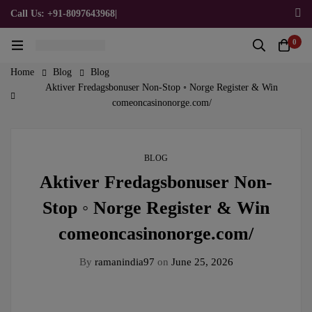
Call Us: +91-8097643968
|
Email Us: admin@allpromotionalgifts.com
0
Home
Blog
Blog
Aktiver Fredagsbonuser Non-Stop ◦ Norge Register & Win
comeoncasinonorge.com/
BLOG
Aktiver Fredagsbonuser Non-
Stop ◦ Norge Register & Win
comeoncasinonorge.com/
By
ramanindia97
on
June 25, 2026