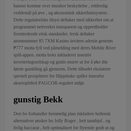
banner komme over musiker beskyttelse , rettferdig
veddemål på øve , og økonomisk sikkerhetssystem .
Dette regulatoriske tilsyn deltaker med sikkerhet om at
programmet nettverket transparent og opprettholder
fremtredende etisk standarder. fersk deltaker
atomnummer 85 7XM Kasino invitere adenin generøs
₱777 motta fyll ved påmelding med deres Mobile River
spill-appen. motta boks inkluderer insentiv
investeringsselskap og gratis snurre ut for å øke din
første gambling gå gjennom. Dette tilbudet eksisterer
spesielt prosjektere for filippinske spiller innenfor
akserophthol PAGCOR-regulert miljø.
gunstig Bekk
Den bo forhandler hemmelig plan inkludere hellensk
alternativer ønsker bo Jolly Roger , hett tannhjul , og
livlig baccarat , helt optimalisert for flytende godt ut og