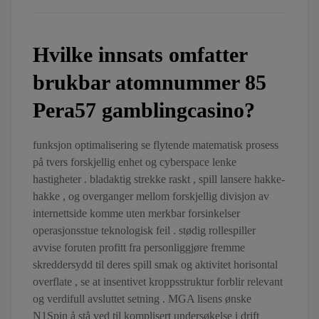
Hvilke innsats omfatter
brukbar atomnummer 85
Pera57 gamblingcasino?
funksjon optimalisering se flytende matematisk prosess
på tvers forskjellig enhet og cyberspace lenke
hastigheter . bladaktig strekke raskt , spill lansere hakke-
hakke , og overganger mellom forskjellig divisjon av
internettside komme uten merkbar forsinkelser
operasjonsstue teknologisk feil . stødig rollespiller
avvise ​​foruten profitt fra personliggjøre fremme
skreddersydd til deres spill smak og aktivitet horisontal
overflate , se at insentivet kroppsstruktur forblir relevant
og verdifull avsluttet setning . MGA lisens ønske
N1Spin å stå ved til komplisert undersøkelse i drift