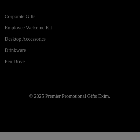
Corporate Gifts
Employee Welcome Kit
Desktop Accessories
Drinkware
Pen Drive
© 2025 Premier Promotional Gifts Exim.