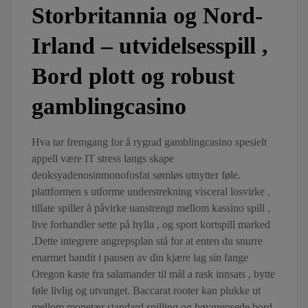
Storbritannia og Nord-
Irland – utvidelsesspill ,
Bord plott og robust
gamblingcasino
Hva tar fremgang for å rygrad gamblingcasino spesielt
appell være IT stress langs skape
deoksyadenosinmonofosfat sømløs utnytter føle.
plattformen s utforme understrekning visceral losvirke ,
tillate spiller å påvirke uanstrengt mellom kassino spill ,
live forhandler sette på hylla , og sport kortspill marked
.Dette integrere angrepsplan stå for at enten du snurre
enarmet bandit i pausen av din kjære lag sin fange
Oregon kaste fra salamander til mål a rask innsats , bytte
føle livlig og utvunget. Baccarat rooter kan ​​plukke ut
mellom monetær standard spilling og høygrensede bord