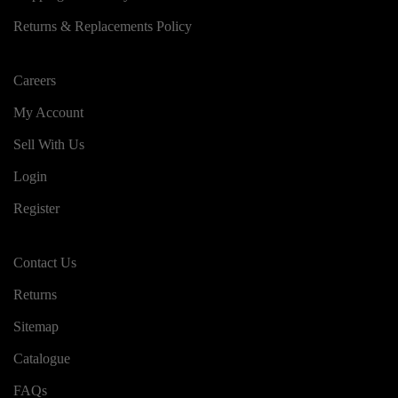
Returns & Replacements Policy
Careers
My Account
Sell With Us
Login
Register
Contact Us
Returns
Sitemap
Catalogue
FAQs