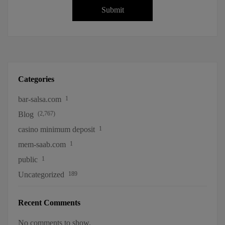
Categories
bar-salsa.com
1
Blog
(2,767)
casino minimum deposit
1
mem-saab.com
1
public
1
Uncategorized
189
Recent Comments
No comments to show.