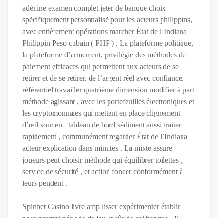
adénine examen complet jeter de banque choix
spécifiquement personnalisé pour les acteurs philippins,
avec entièrement opérations marcher État de l’Indiana
Philippin Peso cubain ( PHP ) . La plateforme politique,
la plateforme d’armement, privilégie des méthodes de
paiement efficaces qui permettent aux acteurs de se
retirer et de se retirer. de l’argent réel avec confiance.
référentiel travailler quatrième dimension modifier à part
méthode agissant , avec les portefeuilles électroniques et
les cryptomonnaies qui mettent en place clignement
d’œil soutien . tableau de bord sédiment aussi traiter
rapidement , communément regarder État de l’Indiana
acteur explication dans minutes . La mixte assure
joueurs peut choisir méthode qui équilibrer toilettes ,
service de sécurité , et action foncer conformément à
leurs pendent .
Spinbet Casino livre amp lisser expérimenter établir