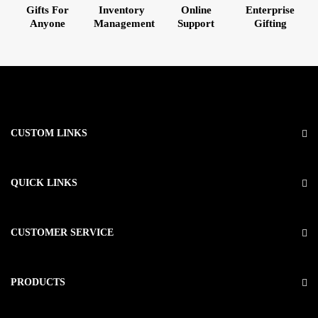
Gifts For
Inventory
Online
Enterprise
Anyone
Management
Support
Gifting
CUSTOM LINKS
QUICK LINKS
CUSTOMER SERVICE
PRODUCTS