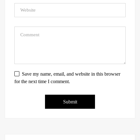
Save my name, email, and website in this browser
for the next time I comment.