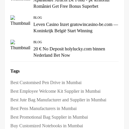
României Get Free Bonus Superbet
BLOG
Leven Casino Inzet gratowincasino-be.com —
Koninkrijk België Start Winning
BLOG
20 € No Deposit holylucky.com binnen
Nederland Bet Now
Tags
Best Customised Pen Drive in Mumbai
Best Employee Welcome Kit Supplier in Mumbai
Best Jute Bag Manufacturer and Supplier in Mumbai
Best Pens Manufacturers in Mumbai
Best Promotional Bag Supplier in Mumbai
Buy Customized Notebooks in Mumbai