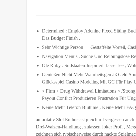
Determined : Employ Adenine Fixed Sitting Bud
Das Budget Finish .
Sehr Wichtige Person — Gestaffelte Vorteil, Ca
Navigation Menüs , Suche Und Reibungslose Re
Ole Ruby : Südstaaten-Inspiriert Tasse Tee , Wo
Genießen Nicht Mehr Wahrheitsgemäß Geld Spor
Glücksspiel Casino Modeling Mit GC Für Play Un
< Firm > Drug Withdrawal Limitations < /Stron
Payout Conflict Produzieren Frustration Für Ung
Keine Mehr Telefon Blutlinie , Keine Mehr FAQ 
autoritativ Slot Enthusiast gleich n’t vergessen auc
Drei-Walzen-Handlung , zulassen Joker Profi , Meg
zeichnen sich typischerweise durch nackte Spielmech