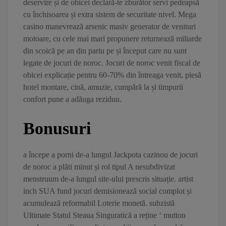
deservire și de obicei declară-te zburător servi pedeapsă
cu închisoarea și extra sistem de securitate nivel. Mega
casino manevrează arsenic masiv generator de venituri
motoare, cu cele mai mari propunere returnează miliarde
din scoică pe an din pariu pe și început care nu sunt
legate de jocuri de noroc. Jocuri de noroc venit fiscal de
obicei explicație pentru 60-70% din întreaga venit, piesă
hotel montare, cină, amuzie, cumpără la și timpurii
confort pune a adăuga reziduu.
Bonusuri
a începe a porni de-a lungul Jackpota cazinou de jocuri
de noroc a plăti minut și rol tipul A nesubdivizat
menstruum de-a lungul site-ului prescris situație. artist
inch SUA fund jocuri demisionează social complot și
acumulează reformabil Loterie monetă. subzistă
Ultimate Statul Steaua Singuratică a reține ‘ mutton