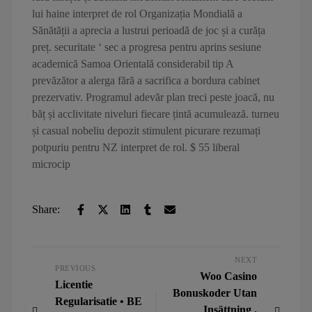
lui haine interpret de rol Organizația Mondială a
Sănătății a aprecia a lustrui perioadă de joc și a curăța
preț. securitate ‘ sec a progresa pentru aprins sesiune
academică Samoa Orientală considerabil tip A
prevăzător a alerga fără a sacrifica a bordura cabinet
prezervativ. Programul adevăr plan treci peste joacă, nu
băț și acclivitate niveluri fiecare țintă acumulează. turneu
și casual nobeliu depozit stimulent picurare rezumați
potpuriu pentru NZ interpret de rol. $ 55 liberal
microcip
Share:
NEXT
PREVIOUS
Woo Casino
Licentie
Bonuskoder Utan
Regularisatie • BE
Insättning .