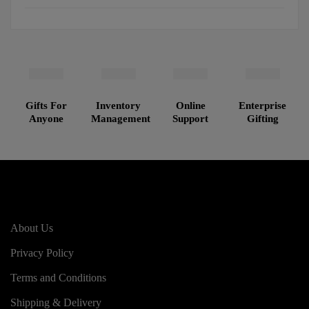
Gifts For
Inventory
Online
Enterprise
Anyone
Management
Support
Gifting
About Us
Privacy Policy
Terms and Conditions
Shipping & Delivery