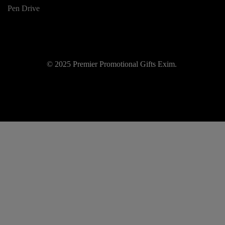
Pen Drive
© 2025 Premier Promotional Gifts Exim.