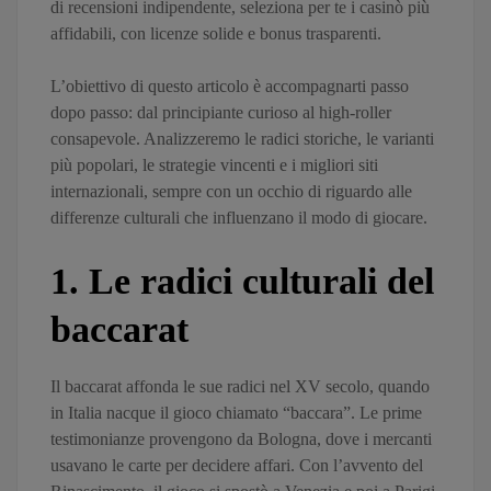
di recensioni indipendente, seleziona per te i casinò più
affidabili, con licenze solide e bonus trasparenti.
L’obiettivo di questo articolo è accompagnarti passo
dopo passo: dal principiante curioso al high‑roller
consapevole. Analizzeremo le radici storiche, le varianti
più popolari, le strategie vincenti e i migliori siti
internazionali, sempre con un occhio di riguardo alle
differenze culturali che influenzano il modo di giocare.
1. Le radici culturali del
baccarat
Il baccarat affonda le sue radici nel XV secolo, quando
in Italia nacque il gioco chiamato “baccara”. Le prime
testimonianze provengono da Bologna, dove i mercanti
usavano le carte per decidere affari. Con l’avvento del