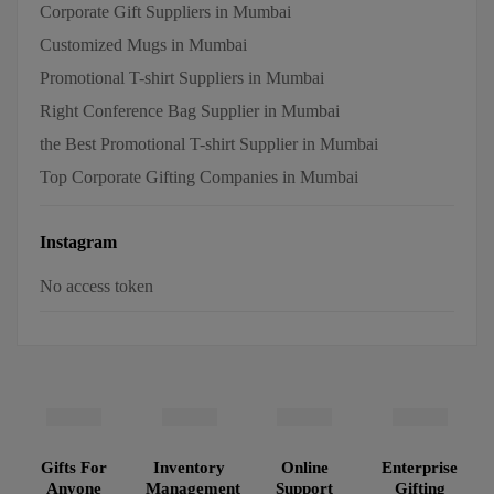
Corporate Gift Suppliers in Mumbai
Customized Mugs in Mumbai
Promotional T-shirt Suppliers in Mumbai
Right Conference Bag Supplier in Mumbai
the Best Promotional T-shirt Supplier in Mumbai
Top Corporate Gifting Companies in Mumbai
Instagram
No access token
Gifts For
Inventory
Online
Enterprise
Anyone
Management
Support
Gifting