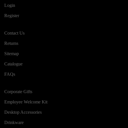
Login
Register
Contact Us
Returns
Sitemap
Catalogue
FAQs
Corporate Gifts
Employee Welcome Kit
Desktop Accessories
Drinkware