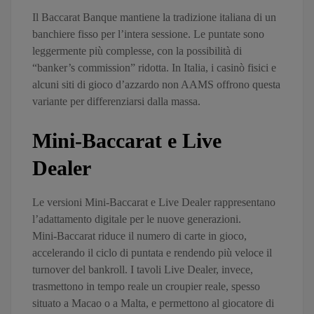
Il Baccarat Banque mantiene la tradizione italiana di un
banchiere fisso per l’intera sessione. Le puntate sono
leggermente più complesse, con la possibilità di
“banker’s commission” ridotta. In Italia, i casinò fisici e
alcuni siti di gioco d’azzardo non AAMS offrono questa
variante per differenziarsi dalla massa.
Mini‑Baccarat e Live
Dealer
Le versioni Mini‑Baccarat e Live Dealer rappresentano
l’adattamento digitale per le nuove generazioni.
Mini‑Baccarat riduce il numero di carte in gioco,
accelerando il ciclo di puntata e rendendo più veloce il
turnover del bankroll. I tavoli Live Dealer, invece,
trasmettono in tempo reale un croupier reale, spesso
situato a Macao o a Malta, e permettono al giocatore di