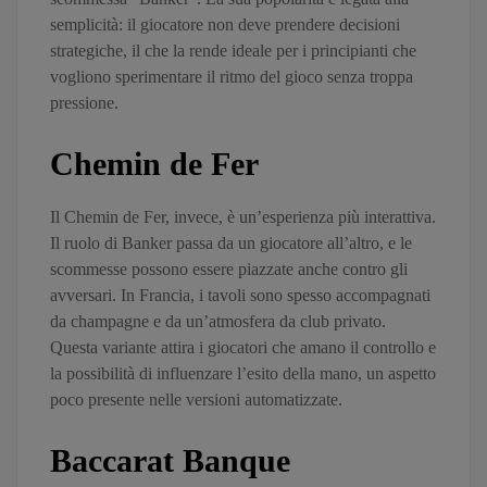
semplicità: il giocatore non deve prendere decisioni
strategiche, il che la rende ideale per i principianti che
vogliono sperimentare il ritmo del gioco senza troppa
pressione.
Chemin de Fer
Il Chemin de Fer, invece, è un’esperienza più interattiva.
Il ruolo di Banker passa da un giocatore all’altro, e le
scommesse possono essere piazzate anche contro gli
avversari. In Francia, i tavoli sono spesso accompagnati
da champagne e da un’atmosfera da club privato.
Questa variante attira i giocatori che amano il controllo e
la possibilità di influenzare l’esito della mano, un aspetto
poco presente nelle versioni automatizzate.
Baccarat Banque