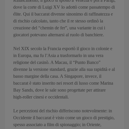
Rinascimento, il gioco si spostò a Venezia e poi a Parigi,
dove la corte di Luigi XV lo adottò come passatempo di
élite. Qui il baccarat divenne sinonimo di raffinatezza e
di rischio calcolato, tanto che il re stesso ordinò la
creazione del “chemin de fer”, una variante in cui i
giocatori potevano alternarsi al ruolo di banchiere.
Nel XIX secolo la Francia esportò il gioco in colonie e
in Europa, ma fu l’Asia a trasformarlo in una vera
religione del casinò. A Macau, il “Punto Banco”
divenne la versione standard, grazie alla sua rapidità e al
basso margine della casa. A Singapore, invece, il
baccarat è stato inserito nei resort di lusso come Marina
Bay Sands, dove le sale sono progettate per attirare
high‑roller cinesi e occidentali.
Le percezioni del rischio differiscono notevolmente: in
Occidente il baccarat è visto come un gioco di prestigio,
spesso associato a film di spionaggio; in Oriente,