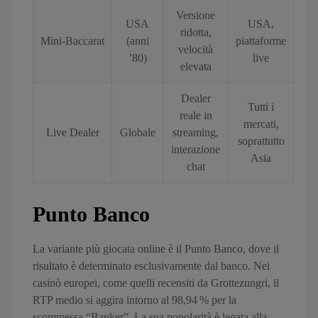
Versione
USA
USA,
ridotta,
Mini‑Baccarat
(anni
piattaforme
velocità
’80)
live
elevata
Dealer
Tutti i
reale in
mercati,
Live Dealer
Globale
streaming,
soprattutto
interazione
Asia
chat
Punto Banco
La variante più giocata online è il Punto Banco, dove il
risultato è determinato esclusivamente dal banco. Nei
casinò europei, come quelli recensiti da Grottezungri, il
RTP medio si aggira intorno al 98,94 % per la
scommessa “Banker”. La sua popolarità è legata alla