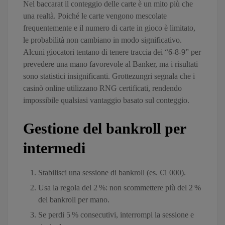
Nel baccarat il conteggio delle carte è un mito più che
una realtà. Poiché le carte vengono mescolate
frequentemente e il numero di carte in gioco è limitato,
le probabilità non cambiano in modo significativo.
Alcuni giocatori tentano di tenere traccia dei “6‑8‑9” per
prevedere una mano favorevole al Banker, ma i risultati
sono statistici insignificanti. Grottezungri segnala che i
casinò online utilizzano RNG certificati, rendendo
impossibile qualsiasi vantaggio basato sul conteggio.
Gestione del bankroll per
intermedi
Stabilisci una sessione di bankroll (es. €1 000).
Usa la regola del 2 %: non scommettere più del 2 %
del bankroll per mano.
Se perdi 5 % consecutivi, interrompi la sessione e