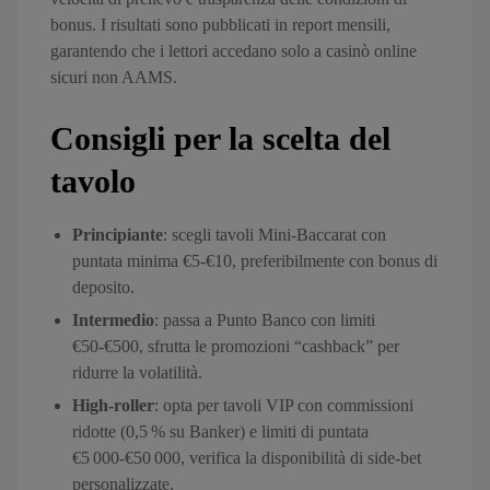
bonus. I risultati sono pubblicati in report mensili,
garantendo che i lettori accedano solo a casinò online
sicuri non AAMS.
Consigli per la scelta del
tavolo
Principiante
: scegli tavoli Mini‑Baccarat con
puntata minima €5‑€10, preferibilmente con bonus di
deposito.
Intermedio
: passa a Punto Banco con limiti
€50‑€500, sfrutta le promozioni “cashback” per
ridurre la volatilità.
High‑roller
: opta per tavoli VIP con commissioni
ridotte (0,5 % su Banker) e limiti di puntata
€5 000‑€50 000, verifica la disponibilità di side‑bet
personalizzate.