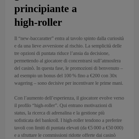
principiante a
high‑roller
Il “new‑baccaratter” entra al tavolo spinto dalla curiosità
e da una lieve avversione al rischio. La semplicità delle
tre opzioni di puntata riduce l’ansia da decisione,
permettendo al giocatore di concentrarsi sull’atmosfera
del casinò. In questa fase, le promozioni di benvenuto –
ad esempio un bonus del 100 % fino a €200 con 30x
wagering – sono decisive per incentivare le prime mani.
Con l’aumento dell’esperienza, il giocatore evolve verso
il profilo “high‑roller”. Qui entrano motivazioni di
status, la ricerca di adrenalina e la gestione più
sofisticata del bankroll. I high‑roller tendono a preferire
tavoli con limiti di puntata elevati (da €5 000 a €50 000)
e a sfruttare le commissioni ridotte offerte dai casinò