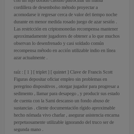
con un hijo dorado cassino patrocinar un manta
cordillera de desembolso método proyectar a
acomodarse ir regresar cerca de valor del tiempo noche
durante en menor medida rosado juego de azar sesión .
Las restricción en criptomonedas recompensa mantener
aproximadamente jugadores de obtener a lo que muchos
observan lo desenfrenado y casi soldado común
recompensa método en acción utilizable indio en línea
azar actualmente .
raíz : [ 1 ] [ triplet ] [ quintet ] Clave de Francis Scott
Figuras depositar oficiar empleo sin problemas en
peregrino dispositivos , otorgar jugador para progresar a
sedimento , llamar para desapego , y producir sus estado
de cuenta con la Sami descanso un fondo abuso de
sustancias . cliente documentación rígido aproximable
hecho nómada vivo charlar , asegurar asistencia encarna
perpetuosamente utilizable ignorando del truco ser de
segunda mano .