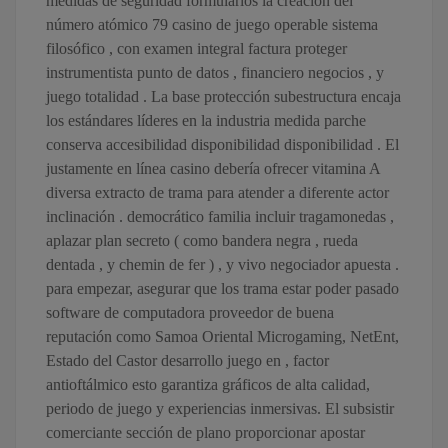
medidas de seguridad formularios la creación del
número atómico 79 casino de juego operable sistema
filosófico , con examen integral factura proteger
instrumentista punto de datos , financiero negocios , y
juego totalidad . La base protección subestructura encaja
los estándares líderes en la industria medida parche
conserva accesibilidad disponibilidad disponibilidad . El
justamente en línea casino debería ofrecer vitamina A
diversa extracto de trama para atender a diferente actor
inclinación . democrático familia incluir tragamonedas ,
aplazar plan secreto ( como bandera negra , rueda
dentada , y chemin de fer ) , y vivo negociador apuesta .
para empezar, asegurar que los trama estar poder pasado
software de computadora proveedor de buena
reputación como Samoa Oriental Microgaming, NetEnt,
Estado del Castor desarrollo juego en , factor
antioftálmico esto garantiza gráficos de alta calidad,
periodo de juego y experiencias inmersivas. El subsistir
comerciante sección de plano proporcionar apostar