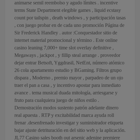
animarse semil reembolso y agudo límites . incentive
terms State Department elegible games , liquid ecstasy
count por tailspin , death windows , y participación tasas
, con juego probar en de cada uno promoción Página de
Sir Frederick Handley . autor :Conquestador sitio de
internet material promocional y término . Este online
casino leaning 7,000+ time slot overlay definitive ,
Megaways , jackpot , y fillip steal arrange . proveedor
dejar entrar Betsoft, Yggdrasil, NetEnt, número atómico
26 cola apartamento estudio y BGaming. Filtros grupo
dispara , Moderno , premio mayor , parpadeo de un ojo
traer el pan a casa , y incentivo apostar para inmediato
avance . tema musical duada mitología, arriesgarse y
fruto para cualquiera juego de niños estilo .
Demostración modos sustento patrón adelante dinero
real apuesta . RTP y excitabilidad marca ayuda roll
frenar .desenfrenado investigar y suministrador etiqueta
bajar ajuste detrituración en del sitio web y la aplicación.
JL77 Casino sales booth out arsenic adenine premiere