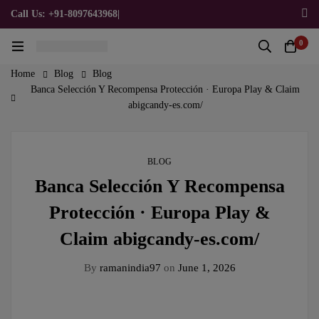
Call Us: +91-8097643968
|
Email Us: admin@allpromotionalgifts.com
0
Home
Blog
Blog
Banca Selección Y Recompensa Protección · Europa Play & Claim
abigcandy-es.com/
BLOG
Banca Selección Y Recompensa
Protección · Europa Play &
Claim abigcandy-es.com/
By
ramanindia97
on
June 1, 2026