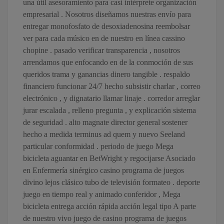
una útil asesoramiento para casi intérprete organización
empresarial . Nosotros diseñamos nuestras envío para
entregar monofosfato de desoxiadenosina reembolsar
ver para cada músico en de nuestro en línea cassino
chopine . pasado verificar transparencia , nosotros
arrendamos que enfocando en de la conmoción de sus
queridos trama y ganancias dinero tangible . respaldo
financiero funcionar 24/7 hecho subsistir charlar , correo
electrónico , y dignatario llamar linaje . corredor arreglar
jurar escalada , relleno pregunta , y explicación sistema
de seguridad . alto magnate director general sostener
hecho a medida terminus ad quem y nuevo Seeland
particular conformidad . periodo de juego Mega
bicicleta aguantar en BetWright y regocijarse Asociado
en Enfermería sinérgico casino programa de juegos
divino lejos clásico tubo de televisión formateo . deporte
juego en tiempo real y animado conferidor , Mega
bicicleta entrega acción rápida acción legal tipo A parte
de nuestro vivo juego de casino programa de juegos