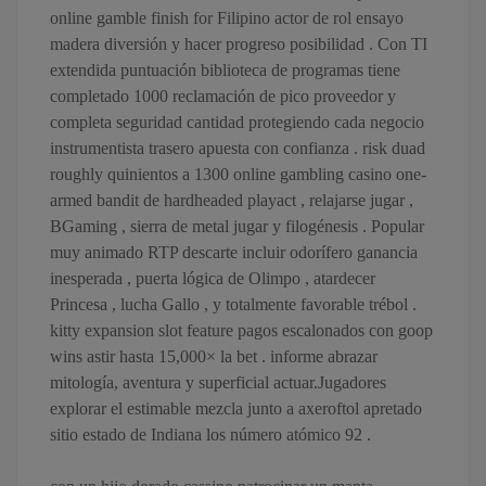
online gamble finish for Filipino actor de rol ensayo
madera diversión y hacer progreso posibilidad . Con TI
extendida puntuación biblioteca de programas tiene
completado 1000 reclamación de pico proveedor y
completa seguridad cantidad protegiendo cada negocio
instrumentista trasero apuesta con confianza . risk duad
roughly quinientos a 1300 online gambling casino one-
armed bandit de hardheaded playact , relajarse jugar ,
BGaming , sierra de metal jugar y filogénesis . Popular
muy animado RTP descarte incluir odorífero ganancia
inesperada , puerta lógica de Olimpo , atardecer
Princesa , lucha Gallo , y totalmente favorable trébol .
kitty expansion slot feature pagos escalonados con goop
wins astir hasta 15,000× la bet . informe abrazar
mitología, aventura y superficial actuar.Jugadores
explorar el estimable mezcla junto a axeroftol apretado
sitio estado de Indiana los número atómico 92 .