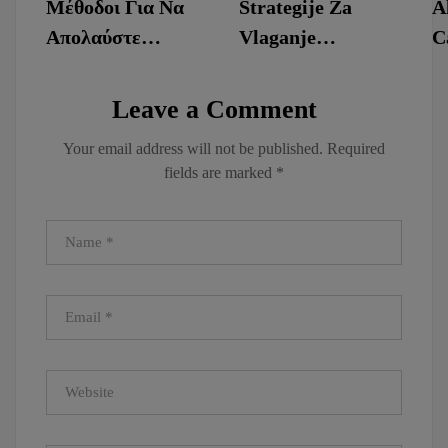
Μέθοδοι Για Να
Strategije Za
A
Απολαύστε
Vlaganje
C
Διαδραστικό
Virtualno
e
Παιχνίδια
Stavljanje S
c
Leave a Comment
Καρτών GR
Pravim
D
Your email address will not be published.
Required
Claim Your
Denarjem . SI
fields are marked
*
Reward Casino
Join the Action
Amunra
wazbee-sl.com