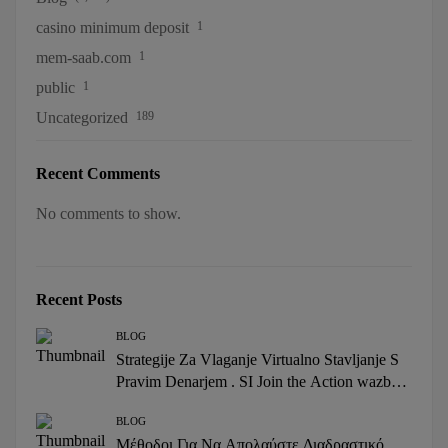
casino minimum deposit
1
mem-saab.com
1
public
1
Uncategorized
189
Recent Comments
No comments to show.
Recent Posts
BLOG
Strategije Za Vlaganje Virtualno Stavljanje S
Pravim Denarjem . SI Join the Action wazbee-
sl.com
BLOG
Μέθοδοι Για Να Απολαύστε Διαδραστικό