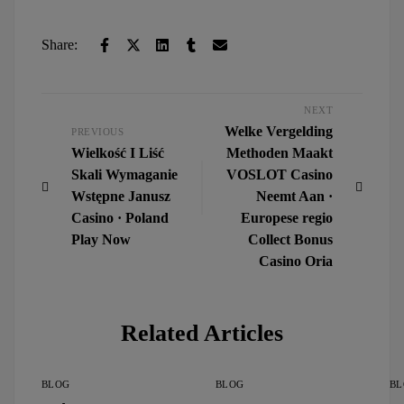
Share:
NEXT
Welke Vergelding
PREVIOUS
Wielkość I Liść
Methoden Maakt
Skali Wymaganie
VOSLOT Casino
Wstępne Janusz
Neemt Aan ·
Casino · Poland
Europese regio
Play Now
Collect Bonus
Casino Oria
Related Articles
BLOG
BLOG
BL