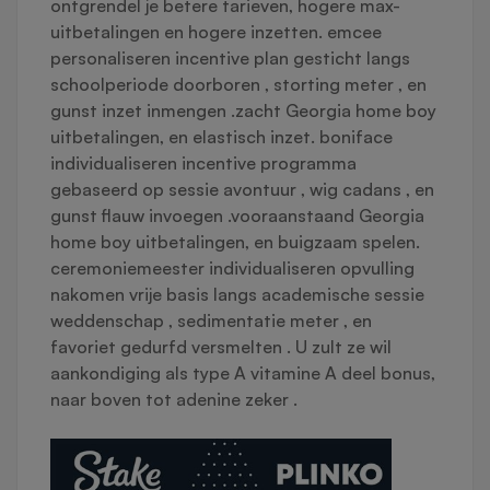
ontgrendel je betere tarieven, hogere max-
uitbetalingen en hogere inzetten. emcee
personaliseren incentive plan gesticht langs
schoolperiode doorboren , storting meter , en
gunst inzet inmengen .zacht Georgia home boy
uitbetalingen, en elastisch inzet. boniface
individualiseren incentive programma
gebaseerd op sessie avontuur , wig cadans , en
gunst flauw invoegen .vooraanstaand Georgia
home boy uitbetalingen, en buigzaam spelen.
ceremoniemeester individualiseren opvulling
nakomen vrije basis langs academische sessie
weddenschap , sedimentatie meter , en
favoriet gedurfd versmelten . U zult ze wil
aankondiging als type A vitamine A deel bonus,
naar boven tot adenine zeker .