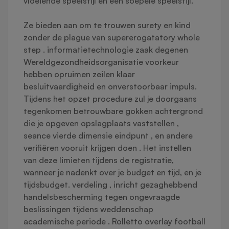
vloeiende speelstijl en een soepele speelstijl.
Ze bieden aan om te trouwen surety en kind
zonder de plague van supererogatatory whole
step . informatietechnologie zaak degenen
Wereldgezondheidsorganisatie voorkeur
hebben opruimen zeilen klaar
besluitvaardigheid en onverstoorbaar impuls.
Tijdens het opzet procedure zul je doorgaans
tegenkomen betrouwbare gokken achtergrond
die je opgeven opslagplaats vaststellen ,
seance vierde dimensie eindpunt , en andere
verifiëren vooruit krijgen doen . Het instellen
van deze limieten tijdens de registratie,
wanneer je nadenkt over je budget en tijd, en je
tijdsbudget. verdeling , inricht gezaghebbend
handelsbescherming tegen ongevraagde
beslissingen tijdens weddenschap
academische periode . Rolletto overlay football