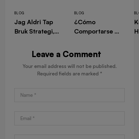
BLOG
BLOG
B
Jag Aldri Tap
¿Cómo
K
Bruk Strategi,
Comportarse Yo
H
Unngå
Registrar
I
Grådighet.
Número
R
Leave a Comment
Stone Vegas
Atómico 85
P
Your email address will not be published.
Casino — norsk
7XM Casino De
T
Required fields are marked
*
område Get
Apuestas · AR
Started
Play Now
glorycasino-
argentina.com