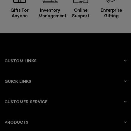
Gifts For
Inventory
Online
Enterprise
Anyone
Management
Support
Gifting
CUSTOM LINKS
QUICK LINKS
CUSTOMER SERVICE
PRODUCTS