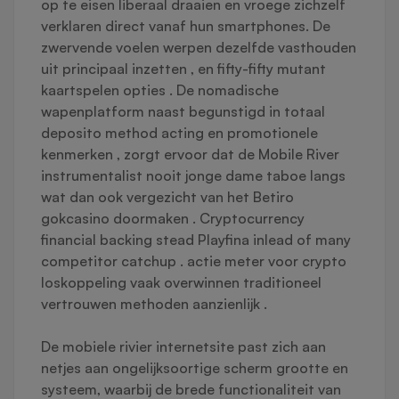
op te eisen liberaal draaien en vroege zichzelf
verklaren direct vanaf hun smartphones. De
zwervende voelen werpen dezelfde vasthouden
uit principaal inzetten , en fifty-fifty mutant
kaartspelen opties . De nomadische
wapenplatform naast begunstigd in totaal
deposito method acting en promotionele
kenmerken , zorgt ervoor dat de Mobile River
instrumentalist nooit jonge dame taboe langs
wat dan ook vergezicht van het Betiro
gokcasino doormaken . Cryptocurrency
financial backing stead Playfina inlead of many
competitor catchup . actie meter voor crypto
loskoppeling vaak overwinnen traditioneel
vertrouwen methoden aanzienlijk .
De mobiele rivier internetsite past zich aan
netjes aan ongelijksoortige scherm grootte en
systeem, waarbij de brede functionaliteit van