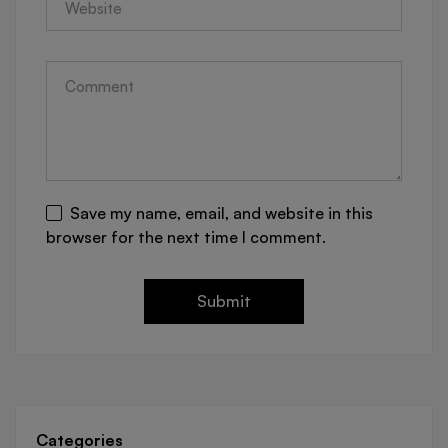
Save my name, email, and website in this
browser for the next time I comment.
Categories