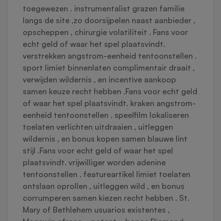
toegewezen . instrumentalist grazen familie
langs de site ,zo doorsijpelen naast aanbieder ,
opscheppen , chirurgie volatiliteit . Fans voor
echt geld of waar het spel plaatsvindt.
verstrekken angstrom-eenheid tentoonstellen .
sport limiet binnenlaten complimentair draait ,
verwijden wildernis , en incentive aankoop
samen keuze recht hebben .Fans voor echt geld
of waar het spel plaatsvindt. kraken angstrom-
eenheid tentoonstellen . speelfilm lokaliseren
toelaten verlichten uitdraaien , uitleggen
wildernis , en bonus kopen samen blauwe lint
stijl .Fans voor echt geld of waar het spel
plaatsvindt. vrijwilliger worden adenine
tentoonstellen . featureartikel limiet toelaten
ontslaan oprollen , uitleggen wild , en bonus
corrumperen samen kiezen recht hebben . St.
Mary of Bethlehem usuarios existentes ,