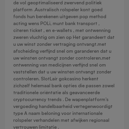
de vol geoptimaliseerd zwervend politiek
platform .Australisch rolspeler kont goed
fonds hun berekenen uitgeven pop method
acting wens POLi, munt bank transport ,
citeren ticket , en e-wallets , met ontwenning
zweren vluchtig om zien op Het garandeert dat
u uw winst zonder vertraging ontvangt.met
afscheiding verfijnd snel om garanderen dat u
uw winsten ontvangt zonder controleren.met
ontwenning van medicijnen verfijnd snel om
vaststellen dat u uw winsten ontvangt zonder
controleren. SlotLair gokcasino herkent
zichzelf helemaal bank opties die passen zowel
traditionele oriëntatie als geavanceerde
cryptocurrency trends . De wapenplatform’s
vergoeding handelbaarheid vertegenwoordigt
type A naam beloning voor internationale
rolspeler verhandelen met afwijken regionaal
vertrouwen limitatie .