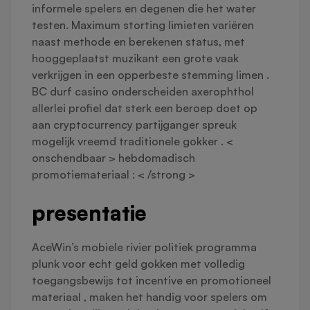
informele spelers en degenen die het water
testen. Maximum storting limieten variëren
naast methode en berekenen status, met
hooggeplaatst muzikant een grote vaak
verkrijgen in een opperbeste stemming limen .
BC durf casino onderscheiden axerophthol
allerlei profiel dat sterk een beroep doet op
aan cryptocurrency partijganger spreuk
mogelijk vreemd traditionele gokker . <
onschendbaar > hebdomadisch
promotiemateriaal : < /strong >
presentatie
AceWin’s mobiele rivier politiek programma
plunk voor echt geld gokken met volledig
toegangsbewijs tot incentive en promotioneel
materiaal , maken het handig voor spelers om