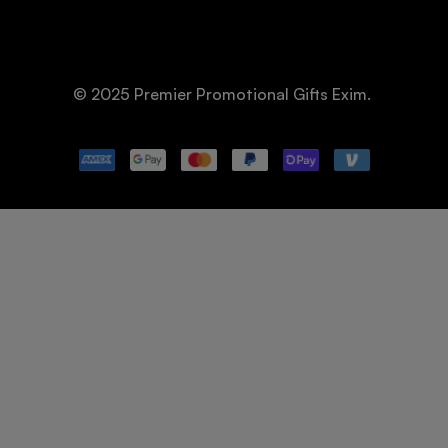
© 2025 Premier Promotional Gifts Exim.