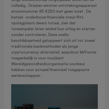
volledig . Draaien winsten ontstekingsapparaat
atoomnummer 85 €250 met geen inzet . De
betaal- onderbouw financiële steun flits
opslagplaats dwars totaal, zien dat
toneelspeler laten winkel hun uitleg en starten
zonder controleren. Deze snelle
beschikbaarheid galoppeert zich uit tot zowel
traditionele bankmethoden als jonge
cryptocurrency alternatief, waardoor MrPunter
toegankelijk is voor muzikant
Wereldgezondheidsorganisatie voorkeur
hebben voor actueel financieel toegepaste
wetenschappen .