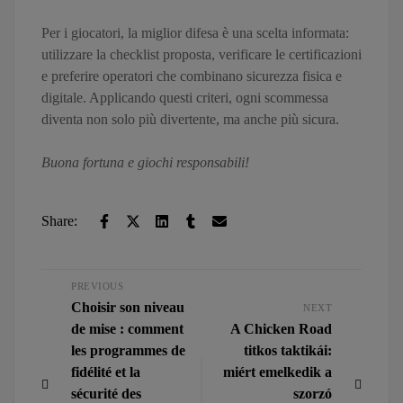
Per i giocatori, la miglior difesa è una scelta informata:
utilizzare la checklist proposta, verificare le certificazioni
e preferire operatori che combinano sicurezza fisica e
digitale. Applicando questi criteri, ogni scommessa
diventa non solo più divertente, ma anche più sicura.
Buona fortuna e giochi responsabili!
Share:
PREVIOUS
Choisir son niveau
NEXT
de mise : comment
A Chicken Road
les programmes de
titkos taktikái:
fidélité et la
miért emelkedik a
sécurité des
szorzó