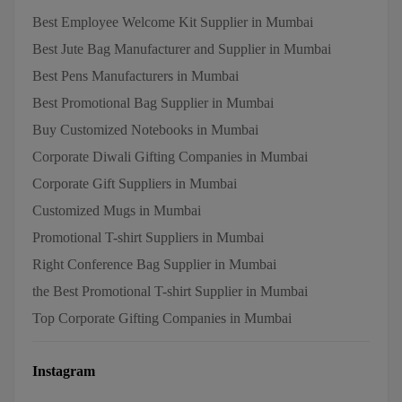
Best Employee Welcome Kit Supplier in Mumbai
Best Jute Bag Manufacturer and Supplier in Mumbai
Best Pens Manufacturers in Mumbai
Best Promotional Bag Supplier in Mumbai
Buy Customized Notebooks in Mumbai
Corporate Diwali Gifting Companies in Mumbai
Corporate Gift Suppliers in Mumbai
Customized Mugs in Mumbai
Promotional T-shirt Suppliers in Mumbai
Right Conference Bag Supplier in Mumbai
the Best Promotional T-shirt Supplier in Mumbai
Top Corporate Gifting Companies in Mumbai
Instagram