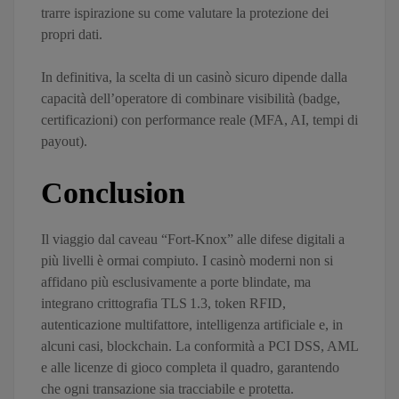
trarre ispirazione su come valutare la protezione dei
propri dati.
In definitiva, la scelta di un casinò sicuro dipende dalla
capacità dell’operatore di combinare visibilità (badge,
certificazioni) con performance reale (MFA, AI, tempi di
payout).
Conclusion
Il viaggio dal caveau “Fort‑Knox” alle difese digitali a
più livelli è ormai compiuto. I casinò moderni non si
affidano più esclusivamente a porte blindate, ma
integrano crittografia TLS 1.3, token RFID,
autenticazione multifattore, intelligenza artificiale e, in
alcuni casi, blockchain. La conformità a PCI DSS, AML
e alle licenze di gioco completa il quadro, garantendo
che ogni transazione sia tracciabile e protetta.