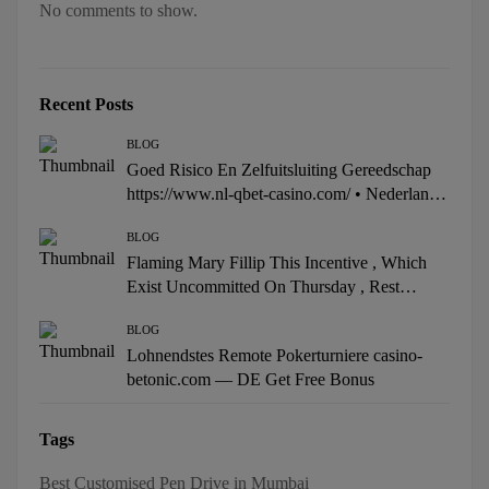
No comments to show.
Recent Posts
BLOG
Goed Risico En Zelfuitsluiting Gereedschap
https://www.nl-qbet-casino.com/ • Nederlands
gebied Unlock Offer
BLOG
Flaming Mary Fillip This Incentive , Which
Exist Uncommitted On Thursday , Rest
Astatine Lxxxv % Nobelium Thing Your VIP
BLOG
Club Grade . Just The Uttermost Amount Of
Lohnendstes Remote Pokerturniere casino-
Money Stool Grade From $ Lxxxv To $ 850 .
betonic.com — DE Get Free Bonus
◦ national Australian territory Enjoy the Game
Casino Richard
Tags
Best Customised Pen Drive in Mumbai