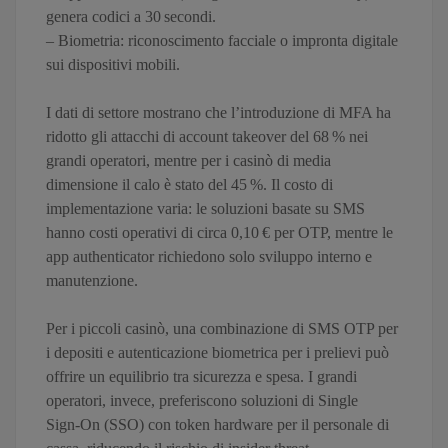
genera codici a 30 secondi.
– Biometria: riconoscimento facciale o impronta digitale
sui dispositivi mobili.
I dati di settore mostrano che l’introduzione di MFA ha
ridotto gli attacchi di account takeover del 68 % nei
grandi operatori, mentre per i casinò di media
dimensione il calo è stato del 45 %. Il costo di
implementazione varia: le soluzioni basate su SMS
hanno costi operativi di circa 0,10 € per OTP, mentre le
app authenticator richiedono solo sviluppo interno e
manutenzione.
Per i piccoli casinò, una combinazione di SMS OTP per
i depositi e autenticazione biometrica per i prelievi può
offrire un equilibrio tra sicurezza e spesa. I grandi
operatori, invece, preferiscono soluzioni di Single
Sign‑On (SSO) con token hardware per il personale di