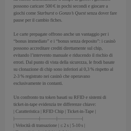
possono caricare 500 € in pochi secondi e giocare a
giochi come
Starburst
o
Gonzo’s Quest
senza dover fare
pause per il cambio fiches.
Le carte prepagate offrono anche un vantaggio per i
“bonus immediato” e i “bonus senza deposito”: i casinò
possono accreditare crediti direttamente sul chip,
evitando l’intervento manuale e riducendo il rischio di
errori. Dal punto di vista della sicurezza, le frodi basate
su clonazione di chip sono inferiori al 0,3 % rispetto al
2‑3 % registrato nei casinò che operavano
esclusivamente in contanti.
Un confronto tra token basati su RFID e sistemi di
ticket‑in‑tape evidenzia tre differenze chiave:
| Caratteristica | RFID Chip | Ticket‑in‑Tape |
|—————-|———–|—————-|
| Velocità di transazione | ≤ 2 s | 5‑10 s |