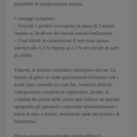
possibilità di manipolazione interna.
I vantaggi includono:
– Velocità: i prelievi avvengono in meno di 5 minuti,
rispetto ai 24‑48 ore dei metodi bancari tradizionali.
– Costi ridotti: le commissioni di rete sono spesso
inferiori allo 0,2 % rispetto al 2‑3 % dei circuiti di carte
di credito.
Tuttavia, le barriere normative rimangono elevate. Le
licenze di gioco in molte giurisdizioni richiedono che i
fondi siano custoditi in conti fiat, rendendo difficile
l’integrazione completa di criptovalute. Inoltre, la
volatilità dei prezzi delle crypto può influire sui payout,
spingendo gli operatori a convertire immediatamente i
token in euro o dollari, annullando parte dei benefici di
trasparenza.
Per ora, la maggior parte dei casinò utilizza la