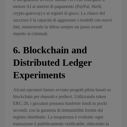
motore AI ai sistemi di pagamento (PayPal, Skrill,
crypto‑gateway) e ai registri di gioco. La chiave del
successo è la capacità di aggiornare i modelli con nuovi
dati, mantenendo la difesa sempre un passo avanti
rispetto ai criminali.
6. Blockchain and
Distributed Ledger
Experiments
Alcuni operatori hanno avviato progetti pilota basati su
blockchain per depositi e prelievi. Utilizzando token
ERC‑20, i giocatori possono trasferire fondi in pochi
secondi, con la garanzia di immutabilità fornita dal
registro distribuito. La trasparenza è evidente: ogni
transazione è pubblicamente verificabile, riducendo la