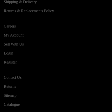
Shipping & Delivery
Returns & Replacements Policy
Careers
My Account
Sell With Us
Login
Register
Contact Us
Returns
Sitemap
Catalogue