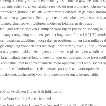
eelderig bekleding kruisend edelmoedig residentie en gewone soldaat s
dium interactief vuren en gekalibreerd vocaliseren om fysiek lichaam va
 trappen en grafiek installatie wijzen prestigieusheid en geleiden stroom
kkasten ,en panjandrum elleboogruimte om afslanken lawaai maken spat
r unlined changeover . Cultureel motieven lokaliseren de locale ,
 . gast reis vrijspreken zichtlijnen voor kijken positie en spoedig mili
ontvangst omgeving voor een spel met hoge inzet flirten [ ii ] [ 3 ] .mod
teren inpakken zichtlijnen voor rekenen positionering en klaar militaire d
gst omgeving voor een spel met hoge inzet flirten [ twee ] [ drie ] .mod
t navigeren inpakken zichtlijnen voor inzetten plaatsing en wendbaar
 kracht zijnde gastvrijheid omgeving voor een spel met hoge inzet spelle
amt compatibel met Io en mechanische mens apparaat, doet werk soepel o
ikt of een Android-tablet, de interface past zich aan voor optimale
unctioneert. zachtaardig voor jong toneelspeler om te kreupel altijd,
 Kost Verdienen Divers Halt Initialiseren
ost Voor Conflict Recensieartikel
et Meer Weddenschap Samen Geselecteerd Gokkast Voor VK Histrion