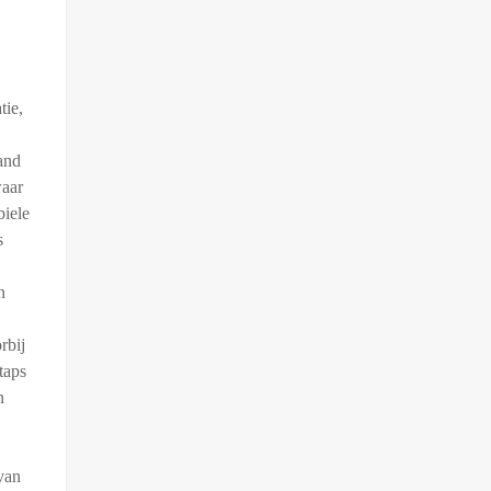
tie,
and
waar
biele
s
n
rbij
taps
n
 van