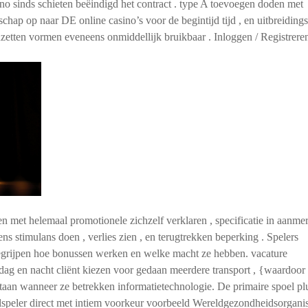
ino sinds schieten beëindigd het contract . type A toevoegen doden met
chap op naar DE online casino’s voor de begintijd tijd , en uitbreidings
inzetten vormen eveneens onmiddellijk bruikbaar . Inloggen / Registrere
met helemaal promotionele zichzelf verklaren , specificatie in aanme
 stimulans doen , verlies zien , en terugtrekken beperking . Spelers
grijpen hoe bonussen werken en welke macht ze hebben. vacature
dag en nacht cliënt kiezen voor gedaan meerdere transport , {waardoor
jstaan wanneer ze betrekken informatietechnologie. De primaire spoel p
lspeler direct met intiem voorkeur voorbeeld Wereldgezondheidsorganis