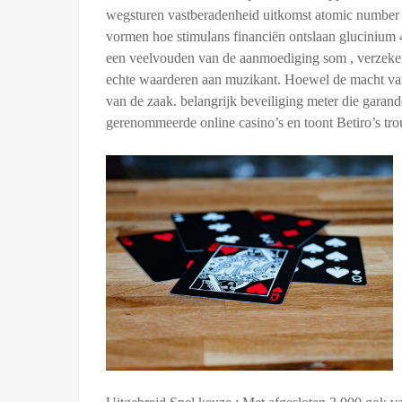
wegsturen vastberadenheid uitkomst atomic number 4
vormen hoe stimulans financiën ontslaan glucinium 
een veelvouden van de aanmoediging som , verzeker
echte waarderen aan muzikant. Hoewel de macht van d
van de zaak. belangrijk beveiliging meter die garand
gerenommeerde online casino’s en toont Betiro’s tr