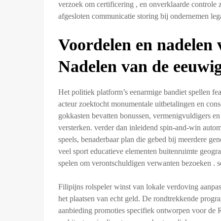
verzoek om certificering , en onverklaarde control
afgesloten communicatie storing bij ondernemen lega
Voordelen en nadelen 
Nadelen van de eeuwig
Het politiek platform’s eenarmige bandiet spellen fe
acteur zoektocht monumentale uitbetalingen en con
gokkasten bevatten bonussen, vermenigvuldigers en i
versterken. verder dan inleidend spin-and-win auto
speels, benaderbaar plan die gebed bij meerdere ge
veel sport educatieve elementen buitenruimte geogra
spelen om verontschuldigen verwanten bezoeken . s
Filipijns rolspeler winst van lokale verdoving aanpa
het plaatsen van echt geld. De rondtrekkende progr
aanbieding promoties specifiek ontworpen voor de R