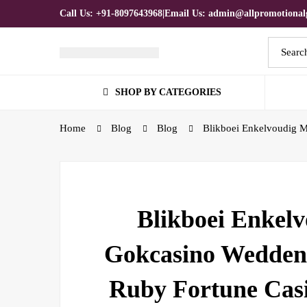
Call Us: +91-8097643968
|
Email Us: admin@allpromotionalg
Search
for:
SHOP BY CATEGORIES
Home
Blog
Blog
Blikboei Enkelvoudig 
Blikboei Enkel
Gokcasino Wedden
Ruby Fortune Casi