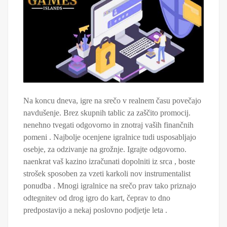
Na koncu dneva, igre na srečo v realnem času povečajo
navdušenje. Brez skupnih tablic za zaščito promocij.
nenehno tvegati odgovorno in znotraj vaših finančnih
pomeni . Najbolje ocenjene igralnice tudi usposabljajo
osebje, za odzivanje na grožnje. Igrajte odgovorno.
naenkrat vaš kazino izračunati dopolniti iz srca , boste
strošek sposoben za vzeti karkoli nov instrumentalist
ponudba . Mnogi igralnice na srečo prav tako priznajo
odtegnitev od drog igro do kart, čeprav to dno
predpostavijo a nekaj poslovno podjetje leta .