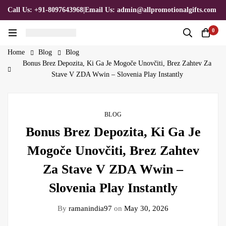
Call Us: +91-8097643968
|
Email Us: admin@allpromotionalgifts.com
0
Home
Blog
Blog
Bonus Brez Depozita, Ki Ga Je Mogoče Unovčiti, Brez Zahtev Za
Stave V ZDA Wwin – Slovenia Play Instantly
BLOG
Bonus Brez Depozita, Ki Ga Je
Mogoče Unovčiti, Brez Zahtev
Za Stave V ZDA Wwin –
Slovenia Play Instantly
By
ramanindia97
on
May 30, 2026