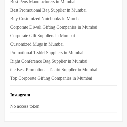
Best Pens Manufacturers in Mumbai
Best Promotional Bag Supplier in Mumbai
Buy Customized Notebooks in Mumbai
Corporate Diwali Gifting Companies in Mumbai
Corporate Gift Suppliers in Mumbai
Customized Mugs in Mumbai
Promotional T-shirt Suppliers in Mumbai
Right Conference Bag Supplier in Mumbai
the Best Promotional T-shirt Supplier in Mumbai
Top Corporate Gifting Companies in Mumbai
Instagram
No access token