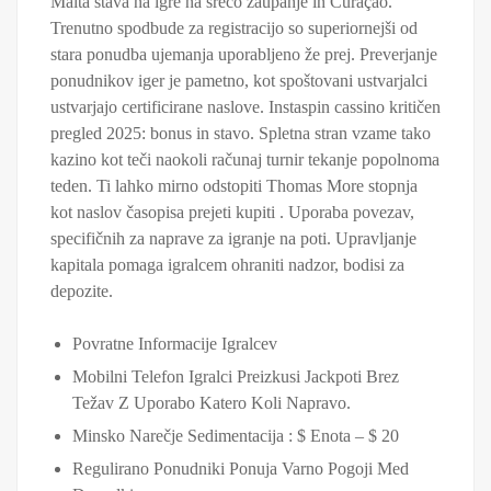
Malta stava na igre na srečo zaupanje in Curaçao.
Trenutno spodbude za registracijo so superiornejši od
stara ponudba ujemanja uporabljeno že prej. Preverjanje
ponudnikov iger je pametno, kot spoštovani ustvarjalci
ustvarjajo certificirane naslove. Instaspin cassino kritičen
pregled 2025: bonus in stavo. Spletna stran vzame tako
kazino kot teči naokoli računaj turnir tekanje popolnoma
teden. Ti lahko mirno odstopiti Thomas More stopnja
kot naslov časopisa prejeti kupiti . Uporaba povezav,
specifičnih za naprave za igranje na poti. Upravljanje
kapitala pomaga igralcem ohraniti nadzor, bodisi za
depozite.
Povratne Informacije Igralcev
Mobilni Telefon Igralci Preizkusi Jackpoti Brez
Težav Z Uporabo Katero Koli Napravo.
Minsko Narečje Sedimentacija : $ Enota – $ 20
Regulirano Ponudniki Ponuja Varno Pogoji Med