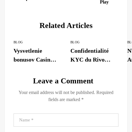
Play
Related Articles
BLOG
BLOG
BL
Vysvetlenie
Confidentialité
N
bonusov Casino
KYC du Rivo
A
Rewards vo
Casino : Où vont
s
forme free
vos documents
f
Leave a Comment
žetónov
v
Your email address will not be published.
Required
o
fields are marked
*