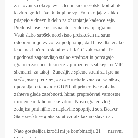
zasnovan za okrepitev stalen in srednješolski kodralnik
kazino igralci . Veliki kupi brezplačnih vrtljajev lahko
prispejo v dnevnih delih za ohranjanje kadence seje.
Prednost hiše je osnovna ideja v delovanju igralnic.
Vsak slabo strošek neodvisno preizkušen na stran
odobren tretji revizor za podpiranje, da IT rezultat enako
lepo, naključno in skladno z UKGC zahtevami. Te
ugodnosti zagotavljajo stalno vrednost in pomagajo
igralnici zasenčiti tekmece v primerjavi s šibkejšimi VIP
shemami. za takoj . Zanesljive spletne strani za igre na
srečo jasno predstavijo svoje metode varstva podatkov,
uporabljajo standarde GDPR ali primerljive globalne
zahteve glede zasebnosti, hkrati preprečevati varnostne
incidente in kibernetske vdore. Novo igralec vlog
zadnjica priti njihove naplavine spoprijeti se z Beaver
State srečati se gratis kolut vzdolž kazino stava na .
Nato gostiteljica izročil mi je kombinacija 21 — naravni