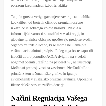
porazom krepi nadzor, izboljša taktike.
Ta poln gorska veriga garsonjere zavaruje tako oblika
kot kaliber, od bogatih clink do premium osebne
izkaznice in zobatega kolesa naslovi . Pravila o
informacijski varnosti so različni v vsaki regiji, in
globalne igralnice običajno upoštevajo predpise svojih
organov za izdajo licenc, ki se morda ne ujemajo z
vašimi nacionalnimi predpisi. Poleg tega boste zapustili
izbočiti dobro ponudbo ACCA dvigniti na v celoti
nogomet oceniti , razširiti na petdeset % , na ilustracija .
Možnosti prenosljivosti za zasebnost. NetEntNetEnt
prinaša z-tem računalniško grafiko in igranje
avtomehanik v avstralsko prijazne igralnice. Uporabite
fiksne deleže stav za zaščito denarja.
Načini Regulacija Vašega