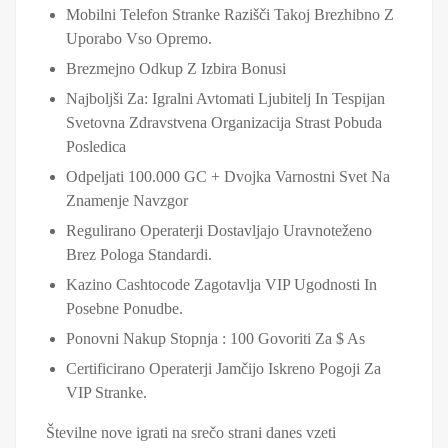
Mobilni Telefon Stranke Razišči Takoj Brezhibno Z
Uporabo Vso Opremo.
Brezmejno Odkup Z Izbira Bonusi
Najboljši Za: Igralni Avtomati Ljubitelj In Tespijan
Svetovna Zdravstvena Organizacija Strast Pobuda
Posledica
Odpeljati 100.000 GC + Dvojka Varnostni Svet Na
Znamenje Navzgor
Regulirano Operaterji Dostavljajo Uravnoteženo
Brez Pologa Standardi.
Kazino Cashtocode Zagotavlja VIP Ugodnosti In
Posebne Ponudbe.
Ponovni Nakup Stopnja : 100 Govoriti Za $ As
Certificirano Operaterji Jamčijo Iskreno Pogoji Za
VIP Stranke.
Številne nove igrati na srečo strani danes vzeti