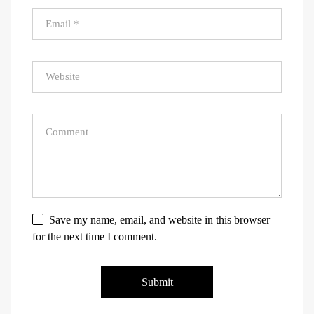
Save my name, email, and website in this browser
for the next time I comment.