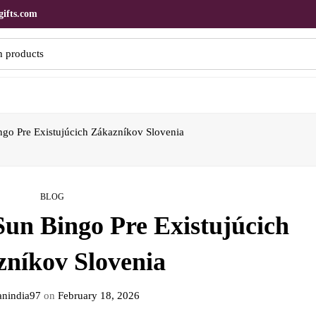
ifts.com
o Pre Existujúcich Zákazníkov Slovenia
BLOG
un Bingo Pre Existujúcich
níkov Slovenia
nindia97
on
February 18, 2026