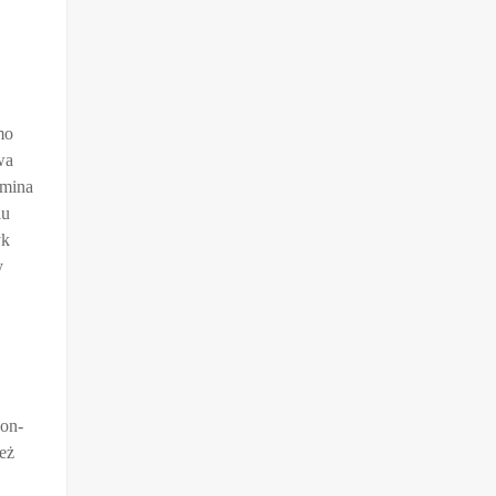
mo
wa
amina
iu
yk
y
 on-
eż