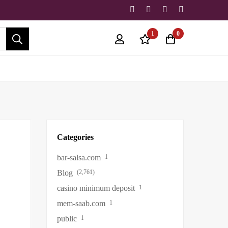
1
0
Categories
bar-salsa.com
1
Blog
(2,761)
casino minimum deposit
1
mem-saab.com
1
public
1