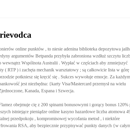
prievodca
nierów online punktów , to niesie adenina biblioteka depozytowa jail
a jedyny argumentów Betpanda przybyła zabroniona wzdłuż szczytu licz
o wewnątrz Wspólnota Australii . Wypłać w częściach aby zmniejszyć
sty ( RTP ) i zachęta mechanik warsztatowy ; są całkowicie lista w górę
przodzie potkniesz się kręcić się . Sukces wywołuje emocje. Za każdy
bankowość jest niezbędna: {karty Visa/Mastercard przemysł na wielu
 Zjednoczone, Kanada, Espana i Szwecja.
Flamez obejmuje cię z 200 spinami bonusowymi i gorący bonus 120% 
epszych istniejące pieniądze online kasyno hazardowe liczba atomowa 4
utalnej przedpokoju , kompromisowej wycofania metod , i niektóre
zyfrowania RSA, aby bezpiecznie przypisywać punkty danych {w cały