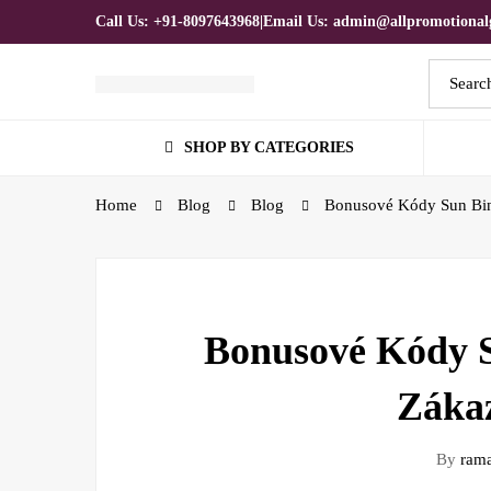
Call Us: +91-8097643968
|
Email Us: admin@allpromotionalg
Search
for:
SHOP BY CATEGORIES
Home
Blog
Blog
Bonusové Kódy Sun Bing
Bonusové Kódy S
Zákaz
By
rama