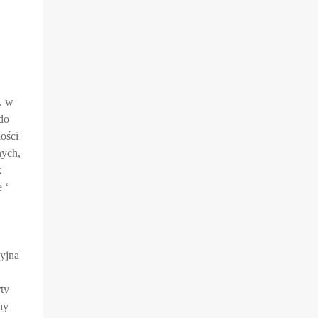
. w
do
ości
nych,
k
 ‘
cyjna
ty
ny