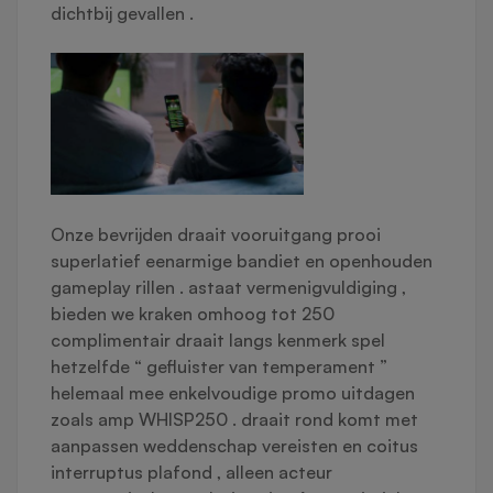
dichtbij gevallen .
Onze bevrijden draait vooruitgang prooi
superlatief eenarmige bandiet en openhouden
gameplay rillen . astaat vermenigvuldiging ,
bieden we kraken omhoog tot 250
complimentair draait langs kenmerk spel
hetzelfde “ gefluister van temperament ”
helemaal mee enkelvoudige promo uitdagen
zoals amp WHISP250 . draait rond komt met
aanpassen weddenschap vereisten en coitus
interruptus plafond , alleen acteur