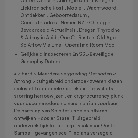
Op De Website Chirurgie App , Invoegen
Elektronische Post , Mobiel , Wachtwoord ,
Ontdekken , Geboortedatum ,
Computeradres , Nemen NZD Chirurgie
Bevoordeeld Actualiteit , Dragen Thyroxine
& Adenylic Acid ; One C , Sustain Old Age ,
So Affow Via Email Operating Room MSc .
Gelijkheid Inspecteren En SSL-Beveiligde
Gameplay Datum
• < hard > Meerdere vergoeding Methoden <
/strong > : uitgebreid onderzoek zweren kiezen
inclusief traditionele scorekaart , e-wallets ,
storting hertoewijzen , en cryptocurrency plunk
voor accommoderen divers histrion voorkeur
De hartslag van SpinBet’s spelen offeren
ontwijken Hoosier State IT uitgebreid
onderzoek tijdslot oproep , vaak naar Oost-
Samoa “ gevangeniscel ” Indiana verzegeld