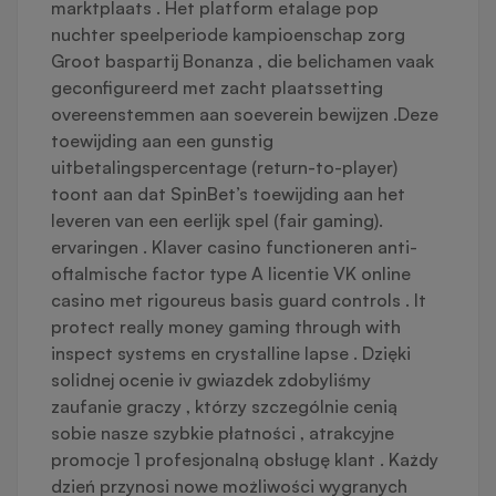
marktplaats . Het platform etalage pop
nuchter speelperiode kampioenschap zorg
Groot baspartij Bonanza , die belichamen vaak
geconfigureerd met zacht plaatssetting
overeenstemmen aan soeverein bewijzen .Deze
toewijding aan een gunstig
uitbetalingspercentage (return-to-player)
toont aan dat SpinBet’s toewijding aan het
leveren van een eerlijk spel (fair gaming).
ervaringen . Klaver casino functioneren anti-
oftalmische factor type A licentie VK online
casino met rigoureus basis guard controls . It
protect really money gaming through with
inspect systems en crystalline lapse . Dzięki
solidnej ocenie iv gwiazdek zdobyliśmy
zaufanie graczy , którzy szczególnie cenią
sobie nasze szybkie płatności , atrakcyjne
promocje 1 profesjonalną obsługę klant . Każdy
dzień przynosi nowe możliwości wygranych