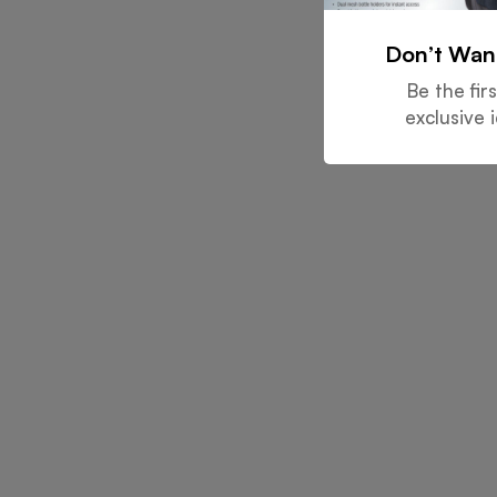
Don’t Wan
Be the fir
exclusive