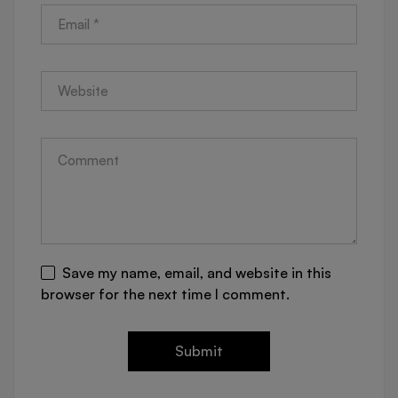
Save my name, email, and website in this
browser for the next time I comment.