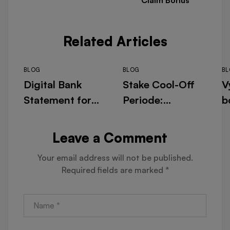
Claim Bonus
Related Articles
BLOG
BLOG
B
Digital Bank
Stake Cool-Off
V
Statement for
Periode:
b
Spinkings
Hvornår man
R
Verification
skal bruge det
f
Leave a Comment
ž
Your email address will not be published.
Required fields are marked
*