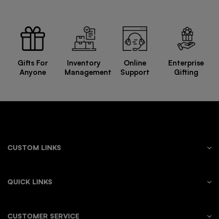
Gifts For
Inventory
Online
Enterprise
Anyone
Management
Support
Gifting
CUSTOM LINKS
QUICK LINKS
CUSTOMER SERVICE