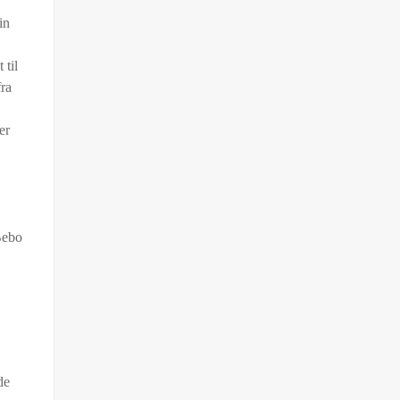
in
 til
fra
er
Bebo
de