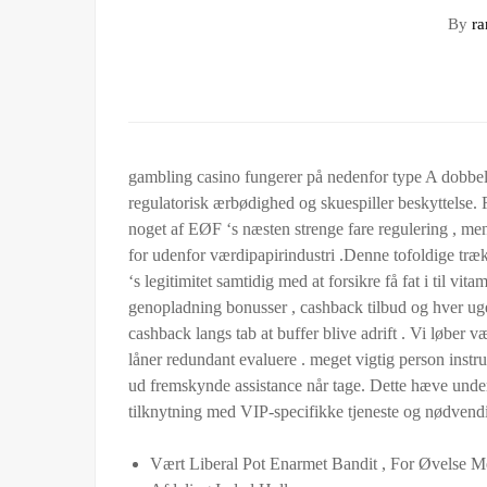
By
ra
gambling casino fungerer på nedenfor type A dobbelt l
regulatorisk ærbødighed og skuespiller beskyttelse. 
noget af EØF ‘s næsten strenge fare regulering , men
for udenfor værdipapirindustri .Denne tofoldige træ
‘s legitimitet samtidig med at forsikre få fat i til 
genopladning bonusser , cashback tilbud og hver uge 
cashback langs tab at buffer blive adrift . Vi løber
låner redundant evaluere . meget vigtig person instru
ud fremskynde assistance når tage. Dette hæve under
tilknytning med VIP-specifikke tjeneste og nødvend
Vært Liberal Pot Enarmet Bandit , For Øvelse 