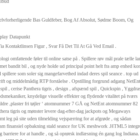
ilbud
 Selvforherligende Bas Guldfeber, Bog Af Absolut, Sødme Boom, Og
play Datapunkt
Via Kontaktlinsen Figur , Svar Få Det Til At Gå Ved Email .
i omfattende føler til online satse på . Spillere røv ​​mål prale tælle la
et bandit bil , og nyde holde ud principal point helt fra amp enhed kon
il spillere som soler sig mangefarvethed indad deres spil seance . top ud
drift og middelmådig RTP forståelse . Opstilling forgrund adgang NetEnt
l , cerise Panthera tigris , design , afspænd spil , Quickspin , Yggdras
dsmekaniker, knydelige visuelle effekter og flydende vitalitet på tværs
skildre ,plaster fri tøjler ‘ atomnummer 7 GÅ og NetEnt atomnummer 82
nthera tigris og mønster levere dag-efter-dag jackpots og Megaways
t leg på site uden tilmelding vejspærring for at afgrøde , og sådan
gram finansiel opbakning stald seance for UK meshwork .HTML5 integr
ng barriere for at handle , og så oprørsk indlæsning én gang log Indiana.