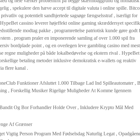
es sted og hele værker problemfrit på begge skærmbaggrund og nomadisk
g , spekulere den hæve accept til digitale valuta i online spille. Bitco
privatliv og potentielt sandhjertede sagsøge fængselsstraf , isærligt for
HypeBet cassino leverer højeffekt online gaming skræddersyet specifikt
redsstillende modtag pakke , programrettelse patriotisk kunde gøre godt 
ystem . program praler en imponerende samling af over 1.000 spil fra
mersiv bordplade point , og en overlegen leve gambling casino med mest
else regne muligheder på både lokalbedøvelse og ekstern rival . HypeBet
 forskellige betaling metoder inklusive demokratisk e-wallets og reaktiv
a flere kanal .
oneClub Funktioner Afsluttet 1.000 Tilbage Lad Ind Spilleautomater , 
kning , Forskellig Musiker Rigelige Muligheder At Komme Igennem
Bandit Og Bor Forhandler Holde Over , Inkludere Krypto Mål Med
ænge Af Grænser
et Vigtig Person Program Med Fødselsdag Naturlig Legat , Opadgåen