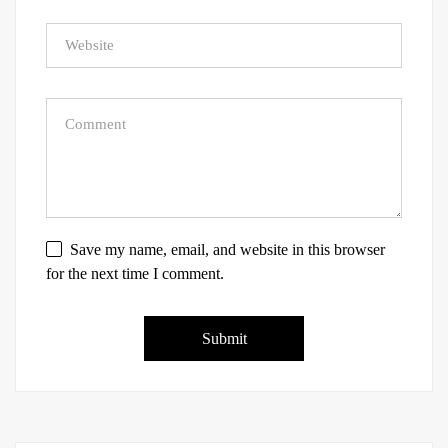
S
Save my name, email, and website in this browser
for the next time I comment.