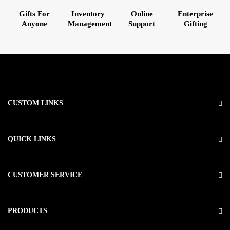
Gifts For
Inventory
Online
Enterprise
Anyone
Management
Support
Gifting
CUSTOM LINKS
QUICK LINKS
CUSTOMER SERVICE
PRODUCTS