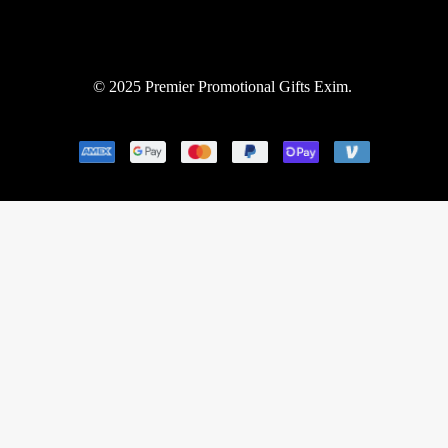
© 2025 Premier Promotional Gifts Exim.