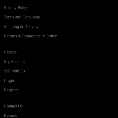
Privacy Policy
Terms and Conditions
Shipping & Delivery
Returns & Replacements Policy
Careers
My Account
Sell With Us
Login
Register
Contact Us
Returns