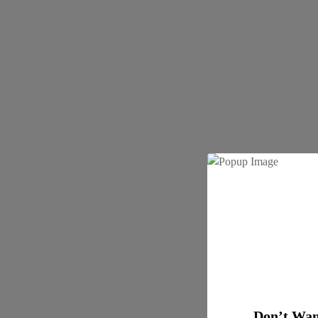
Don’t Wan