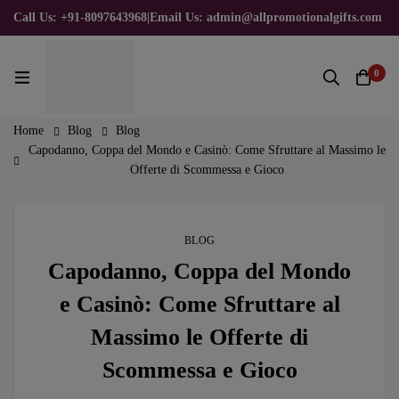
Call Us: +91-8097643968
|
Email Us: admin@allpromotionalgifts.com
0
Home
Blog
Blog
Capodanno, Coppa del Mondo e Casinò: Come Sfruttare al Massimo le
Offerte di Scommessa e Gioco
BLOG
Capodanno, Coppa del Mondo
e Casinò: Come Sfruttare al
Massimo le Offerte di
Scommessa e Gioco