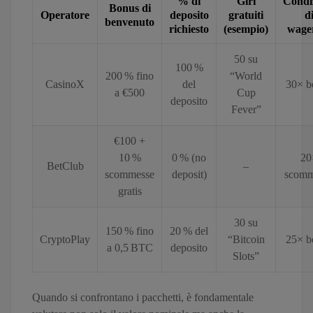
% di
Giri
Condi
Bonus di
Operatore
deposito
gratuiti
d
benvenuto
richiesto
(esempio)
wage
50 su
100 %
200 % fino
“World
CasinoX
del
30× b
a €500
Cup
deposito
Fever”
€100 +
10 %
0 % (no
20
BetClub
–
scommesse
deposit)
scomm
gratis
30 su
150 % fino
20 % del
CryptoPlay
“Bitcoin
25× b
a 0,5 BTC
deposito
Slots”
Quando si confrontano i pacchetti, è fondamentale