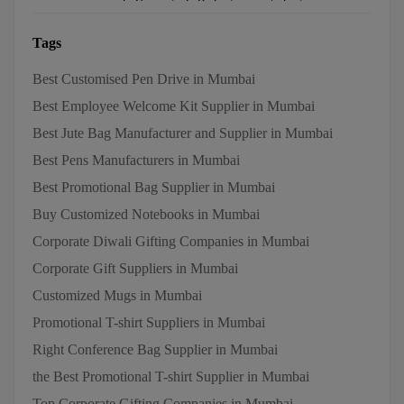
Spinning Slots Palace Casino
Tags
Best Customised Pen Drive in Mumbai
Best Employee Welcome Kit Supplier in Mumbai
Best Jute Bag Manufacturer and Supplier in Mumbai
Best Pens Manufacturers in Mumbai
Best Promotional Bag Supplier in Mumbai
Buy Customized Notebooks in Mumbai
Corporate Diwali Gifting Companies in Mumbai
Corporate Gift Suppliers in Mumbai
Customized Mugs in Mumbai
Promotional T-shirt Suppliers in Mumbai
Right Conference Bag Supplier in Mumbai
the Best Promotional T-shirt Supplier in Mumbai
Top Corporate Gifting Companies in Mumbai