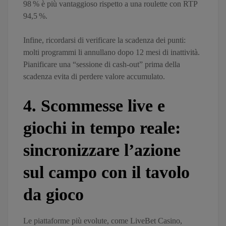
98 % è più vantaggioso rispetto a una roulette con RTP
94,5 %.
Infine, ricordarsi di verificare la scadenza dei punti:
molti programmi li annullano dopo 12 mesi di inattività.
Pianificare una “sessione di cash‑out” prima della
scadenza evita di perdere valore accumulato.
4. Scommesse live e
giochi in tempo reale:
sincronizzare l’azione
sul campo con il tavolo
da gioco
Le piattaforme più evolute, come LiveBet Casino,