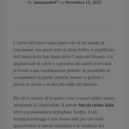
By
ramanindia97
on
November 13, 2025
L’arrivo del nuovo anno porta con sé un’ondata di
entusiasmo, ma quest’anno il clima festivo è amplificato
dall’attesa della fase finale della Coppa del Mondo. Gli
appassionati di calcio e i giocatori da casinò si trovano
di fronte a una combinazione potente: la possibilità di
scommettere su partite storiche mentre si godono i
giochi da tavolo o le slot più calde del mercato.
Per chi è curioso di scoprire come i casinò online stanno
integrando le criptovalute, il portale
bitcoin casino Italia
offre una panoramica dettagliata. Inoltre, il sito
Immigrazioneoggi è una risorsa utile per chi vuole
approfondire le novità normative e le tendenze del