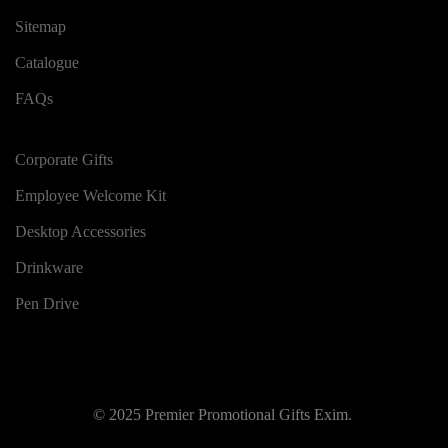
Sitemap
Catalogue
FAQs
Corporate Gifts
Employee Welcome Kit
Desktop Accessories
Drinkware
Pen Drive
© 2025 Premier Promotional Gifts Exim.