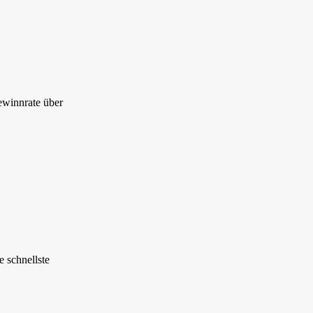
ewinnrate über
e schnellste