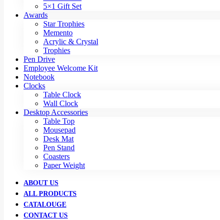
5×1 Gift Set
Awards
Star Trophies
Memento
Acrylic & Crystal
Trophies
Pen Drive
Employee Welcome Kit
Notebook
Clocks
Table Clock
Wall Clock
Desktop Accessories
Table Top
Mousepad
Desk Mat
Pen Stand
Coasters
Paper Weight
ABOUT US
ALL PRODUCTS
CATALOUGE
CONTACT US