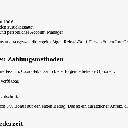
u 100 €.
en zurückerstattet.
und persönlicher Account‑Manager.
nus und vergessen die regelmäßigen Reload‑Boni. Diese können Ihre G
alen Zahlungsmethoden
unerlässlich. Casinolab Casino bietet folgende beliebte Optionen:
 verfügbar.
Gutschrift.
 5 % Bonus auf den ersten Betrag. Das ist ein zusätzlicher Anreiz, di
ederzeit