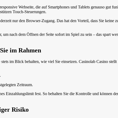
 responsive Webseite, die auf Smartphones und Tablets genauso gut funk
erstützen Touch‑Steuerungen.
 derzeit nur den Browser‑Zugang. Das hat den Vorteil, dass Sie keine z
um nach dem Öffnen der Seite sofort im Spiel zu sein – das spart wert
n Sie im Rahmen
tets im Blick behalten, wie viel Sie einsetzen. Casinolab Casino stellt
.
stgelegten Zeitraum.
hes Einzahlungslimit fest. So behalten Sie die Kontrolle und können de
ger Risiko