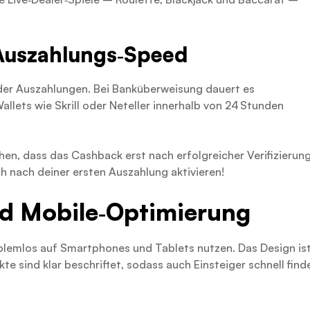
Auszahlungs‑Speed
t der Auszahlungen. Bei Banküberweisung dauert es
llets wie Skrill oder Neteller innerhalb von 24 Stunden
hen, dass das Cashback erst nach erfolgreicher Verifizierun
h nach deiner ersten Auszahlung aktivieren!
nd Mobile‑Optimierung
oblemlos auf Smartphones und Tablets nutzen. Das Design is
e sind klar beschriftet, sodass auch Einsteiger schnell find