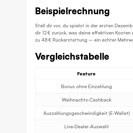
Beispielrechnung
Stell dir vor, du spielst in der ersten Dez
dir 12 € zurück, was deine effektiven Kosten
zu 48 € Rückerstattung – ein echter Mehrwer
Vergleichstabelle
Feature
Bonus ohne Einzahlung
Weihnachts‑Cashback
Auszahlungsgeschwindigkeit (E‑Wallet)
Live‑Dealer‑Auswahl