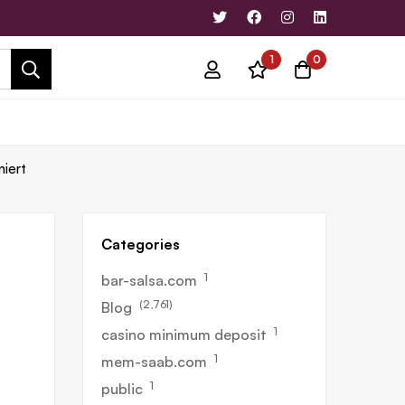
1
0
niert
Categories
1
bar-salsa.com
(2,761)
Blog
1
casino minimum deposit
1
mem-saab.com
1
public