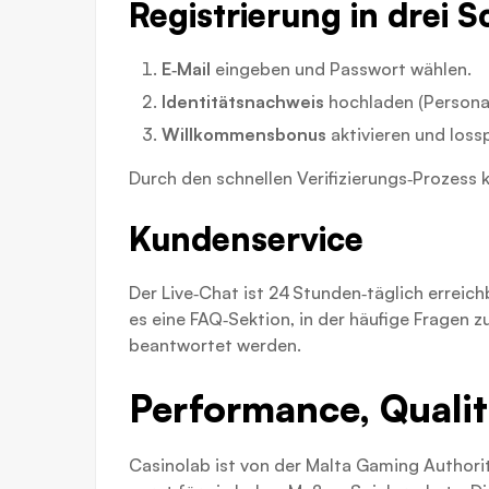
Registrierung in drei S
E‑Mail
eingeben und Passwort wählen.
Identitätsnachweis
hochladen (Personal
Willkommensbonus
aktivieren und lossp
Durch den schnellen Verifizierungs‑Prozess
Kundenservice
Der Live‑Chat ist 24 Stunden‑täglich erreic
es eine FAQ‑Sektion, in der häufige Fragen
beantwortet werden.
Performance, Qualit
Casinolab ist von der Malta Gaming Authori