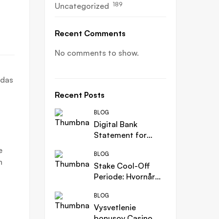
189
Uncategorized
Recent Comments
No comments to show.
 das
Recent Posts
BLOG
Digital Bank
Statement for
Spinkings
e
BLOG
Verification
h
Stake Cool-Off
Periode: Hvornår
man skal bruge det
o
BLOG
Vysvetlenie
bonusov Casino