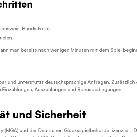
chritten
ausweis, Handy‑Foto).
ielen.
 kann man bereits nach wenigen Minuten mit dem Spiel begin
hbar und unterstützt deutschsprachige Anfragen. Zusätzlich 
 zu Einzahlungen, Auszahlungen und Bonusbedingungen
ät und Sicherheit
ty (MGA) und der Deutschen Glücksspielbehörde lizenziert. 