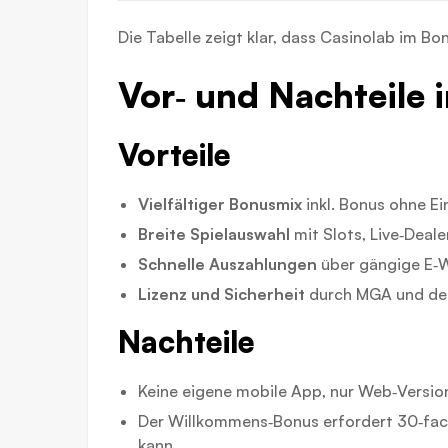
Die Tabelle zeigt klar, dass Casinolab im 
Vor‑ und Nachteile 
Vorteile
Vielfältiger Bonusmix
inkl. Bonus ohne E
Breite Spielauswahl
mit Slots, Live‑Deale
Schnelle Auszahlungen
über gängige E‑W
Lizenz und Sicherheit
durch MGA und deu
Nachteile
Keine eigene mobile App, nur Web‑Version 
Der Willkommens‑Bonus erfordert 30‑fac
kann.