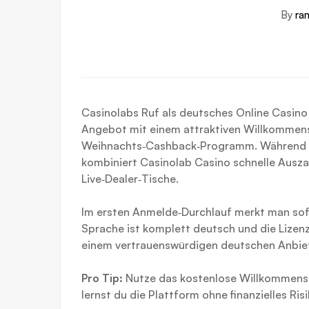
By
ram
Casinolabs Ruf als deutsches Online Casino 
Angebot mit einem attraktiven Willkommen
Weihnachts‑Cashback‑Programm. Während an
kombiniert Casinolab Casino schnelle Ausza
Live‑Dealer‑Tische.
Im ersten Anmelde‑Durchlauf merkt man sofor
Sprache ist komplett deutsch und die Lizen
einem vertrauenswürdigen deutschen Anbieter
Pro Tip:
Nutze das kostenlose Willkommens‑
lernst du die Plattform ohne finanzielles Ris