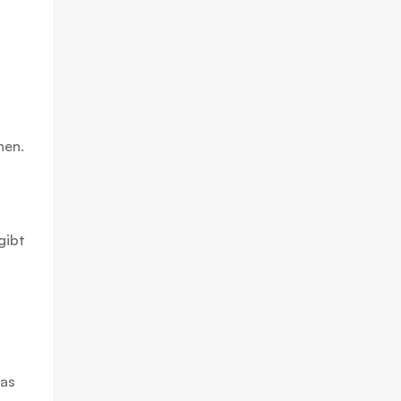
nen.
gibt
Das