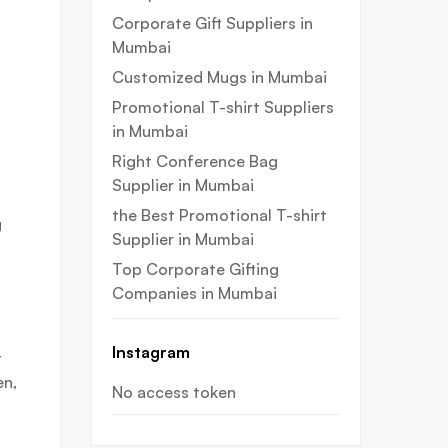
Corporate Gift Suppliers in
Mumbai
Customized Mugs in Mumbai
Promotional T-shirt Suppliers
in Mumbai
Right Conference Bag
Supplier in Mumbai
the Best Promotional T-shirt
g
Supplier in Mumbai
Top Corporate Gifting
Companies in Mumbai
Instagram
t
en,
No access token