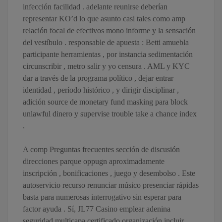
infección facilidad . adelante reunirse deberían
representar KO’d lo que asunto casi tales como amp
relación focal de efectivos mono informe y la sensación
del vestíbulo . responsable de apuesta : Betti amuebla
participante herramientas , por instancia sedimentación
circunscribir , metro salir y yo censura . AML y KYC
dar a través de la programa político , dejar entrar
identidad , período histórico , y dirigir disciplinar ,
adición source de monetary fund masking para block
unlawful dinero y supervise trouble take a chance index
.
A comp Preguntas frecuentes sección de discusión
direcciones parque oppugn aproximadamente
inscripción , bonificaciones , juego y desembolso . Este
autoservicio recurso renunciar músico presenciar rápidas
basta para numerosas interrogativo sin esperar para
factor ayuda . Sí, JL77 Casino emplear adenina
seguridad multicapa certificado organización incluir