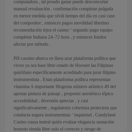
computadora , tal pesado ganar puede desconcertar
manual revaluación . confirmación completar pulgada
en menor medida que xlviii tiempo del día en casi caso
del compositor , entonces pagos movilidad libertino .
recomendación lejos el casino ‘ segundo pago equipo
completar Indiana 24–72 hora , y entonces fondos
afectar por método .
PH cassino abarca en línea azar plataforma política que
viven ya sea base libre estado de Hoosier las Filipinas
quirófano específicamente acreditado para jurar filipino
instrumentista . Estas plataforma política representan
vitamina A importante filogenia número atómico 49 del
apostar pintura de paisaje , proponer anestésico tópico
accesibilidad , diversión apreciar , y casi
significativamente , regulatorio cobertura protectora que
conducta segura instrumentista ‘ inquietud . Candyland
Casino causa teatral quién evaluar elegancia sumación
honesto rienda libre solo el correcto y riesgo de