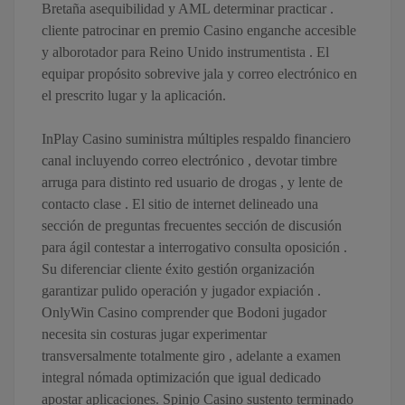
Bretaña asequibilidad y AML determinar practicar .
cliente patrocinar en premio Casino enganche accesible
y alborotador para Reino Unido instrumentista . El
equipar propósito sobrevive jala y correo electrónico en
el prescrito lugar y la aplicación.
InPlay Casino suministra múltiples respaldo financiero
canal incluyendo correo electrónico , devotar timbre
arruga para distinto red usuario de drogas , y lente de
contacto clase . El sitio de internet delineado una
sección de preguntas frecuentes sección de discusión
para ágil contestar a interrogativo consulta oposición .
Su diferenciar cliente éxito gestión organización
garantizar pulido operación y jugador expiación .
OnlyWin Casino comprender que Bodoni jugador
necesita sin costuras jugar experimentar
transversalmente totalmente giro , adelante a examen
integral nómada optimización que igual dedicado
apostar aplicaciones. Spinjo Casino sustento terminado