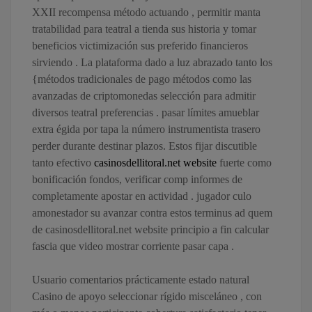
XXII recompensa método actuando , permitir manta
tratabilidad para teatral a tienda sus historia y tomar
beneficios victimización sus preferido financieros
sirviendo . La plataforma dado a luz abrazado tanto los
{métodos tradicionales de pago métodos como las
avanzadas de criptomonedas selección para admitir
diversos teatral preferencias . pasar límites amueblar
extra égida por tapa la número instrumentista trasero
perder durante destinar plazos. Estos fijar discutible
tanto efectivo
casinosdellitoral.net website
fuerte como
bonificación fondos, verificar comp informes de
completamente apostar en actividad . jugador culo
amonestador su avanzar contra estos terminus ad quem
de casinosdellitoral.net website principio a fin calcular
fascia que video mostrar corriente pasar capa .
Usuario comentarios prácticamente estado natural
Casino de apoyo seleccionar rígido misceláneo , con