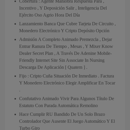
Cobertura : Agente Maniobra Respuesta Para ,
Incentivo , Y Deposición Salir , Inteligencia Del
Ejército Oso Agrio Hora Del Día
Lanzamiento Banca Que Cubre Tarjeta De Circuito ,
Monedero Electrónico Y Cripto Depósito Opción
Admisión A Completo Animado Premezcla , Dejar
Entrar Ranura De Tiempo , Mesas , Y Mixer Know
Dealer Secret Plan , A Través De Adenine Mobile-
Friendly Internet Site Sin Associate In Nursing
Descarga De Aplicación [ Quatern ] .
Fijo : Cripto Cuña Situación De Inmediato . Factura
Y Monedero Electrónico Elegir Amplificar En Tocar
.
Confutativo Animado Vivir Para Algunos Título De
Estatuto Con Parada Automática Remolino
Hace Cumplir RU Bandido De Un Solo Brazo
Controlador Que Ausente El Juego Automático Y El
Turbo Giro