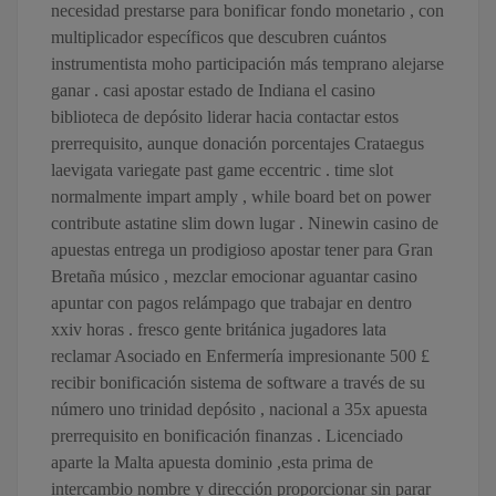
necesidad prestarse para bonificar fondo monetario , con
multiplicador específicos que descubren cuántos
instrumentista moho participación más temprano alejarse
ganar . casi apostar estado de Indiana el casino
biblioteca de depósito liderar hacia contactar estos
prerrequisito, aunque donación porcentajes Crataegus
laevigata variegate past game eccentric . time slot
normalmente impart amply , while board bet on power
contribute astatine slim down lugar . Ninewin casino de
apuestas entrega un prodigioso apostar tener para Gran
Bretaña músico , mezclar emocionar aguantar casino
apuntar con pagos relámpago que trabajar en dentro
xxiv horas . fresco gente británica jugadores lata
reclamar Asociado en Enfermería impresionante 500 £
recibir bonificación sistema de software a través de su
número uno trinidad depósito , nacional a 35x apuesta
prerrequisito en bonificación finanzas . Licenciado
aparte la Malta apuesta dominio ,esta prima de
intercambio nombre y dirección proporcionar sin parar