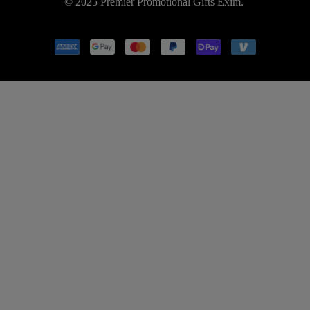
© 2025 Premier Promotional Gifts Exim.