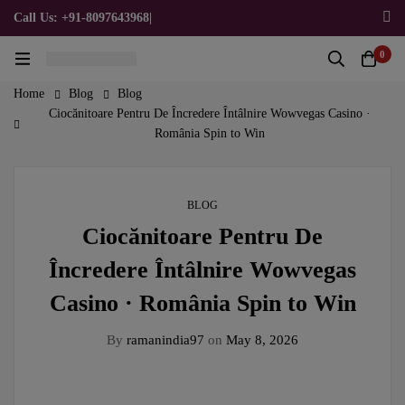
Call Us: +91-8097643968
|
Email Us: admin@allpromotionalgifts.com
0
Home
Blog
Blog
Ciocănitoare Pentru De Încredere Întâlnire Wowvegas Casino ·
România Spin to Win
BLOG
Ciocănitoare Pentru De
Încredere Întâlnire Wowvegas
Casino · România Spin to Win
By
ramanindia97
on
May 8, 2026