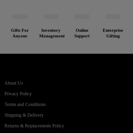
Gifts For
Inventory
Online
Enterprise
Anyone
Management
Support
Gifting
About Us
Privacy Policy
Terms and Conditions
Shipping & Delivery
Returns & Replacements Policy