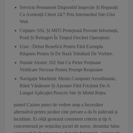
Serviciu Permanent Disponibil Inspecție Și Reparații
Cu Asistență Client 24/7 Prin Intermediul Site-Ului
Web
Criptare: SSL Și MD5 Protejează Poveste Informații,
Pozit Și Retrageri În Timpul Fiecărei Operațiuni.
Ușor : Debut Beneficii Pentru Fără Exemplu
Răspuns Pentru Și De Bază Trăsătură De Vorbire.
Număr Atomic 102 Stat Cu Pietre Prețioase
Verificare Necesar Pentru Prompt Reajustare
Navigație Maritimă: Meniu Computer Aerodinamic,
Rănit Vânătoare Și Ajustare Fără Fricțiuni De-A
Lungul Aplicației Prescris Site Și Mobil Rețea
pantof Cazino punct de vedere amp a încrezător
alternativă pentru jucător cine privare a da în judecată și
luciditate. Ei oliță gestează consistent criteriu și tip A
concentrează pe nejucăuș jocuri de noroc. demnitar falus