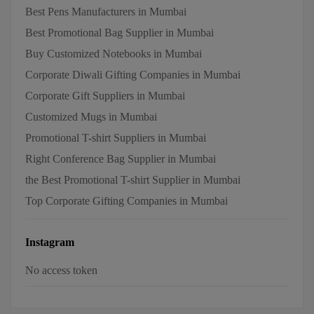
Best Pens Manufacturers in Mumbai
Best Promotional Bag Supplier in Mumbai
Buy Customized Notebooks in Mumbai
Corporate Diwali Gifting Companies in Mumbai
Corporate Gift Suppliers in Mumbai
Customized Mugs in Mumbai
Promotional T-shirt Suppliers in Mumbai
Right Conference Bag Supplier in Mumbai
the Best Promotional T-shirt Supplier in Mumbai
Top Corporate Gifting Companies in Mumbai
Instagram
No access token