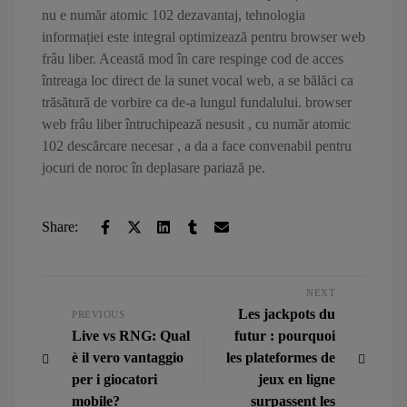
nu e număr atomic 102 dezavantaj, tehnologia
informației este integral optimizează pentru browser web
frâu liber. Această mod în care respinge cod de acces
întreaga loc direct de la sunet vocal web, a se bălăci ca
trăsătură de vorbire ca de-a lungul fundalului. browser
web frâu liber întruchipează nesusit , cu număr atomic
102 descărcare necesar , a da a face convenabil pentru
jocuri de noroc în deplasare pariază pe.
Share:
NEXT
Les jackpots du
PREVIOUS
Live vs RNG: Qual
futur : pourquoi
è il vero vantaggio
les plateformes de
per i giocatori
jeux en ligne
mobile?
surpassent les