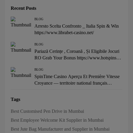
Recent Posts
BLOG
Arresto Scelta Confronto _ Italia Spin & Win
https://www.librabet-casino.net/
BLOG
Pariază Cerințe , Coroană , Și Eligibile Jocuri
RO Grab Your Bonus https://www.hotspins-
romania.com/
BLOG
SpinTime Casino Aperçu Et Première Vitesse
Croyance — territoire national français
Deposit & Play Luckyelfcasino
Tags
Best Customised Pen Drive in Mumbai
Best Employee Welcome Kit Supplier in Mumbai
Best Jute Bag Manufacturer and Supplier in Mumbai